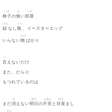
いす
な
へや
椅子
無
部屋
の
い
ひも
ぐつ
紐
靴
なし
、イースターエッグ
もの
物
いらない
ばかり
い
言
えないだけ
また、だらり
もつれているのは
き
あす
ふあん
めざ
消
明日
不安
目覚
まだ
えない
の
と
まし
おと