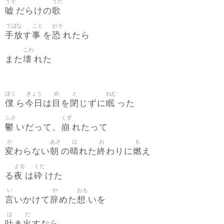
うそ
うた
嘘
歌
だらけの
てばな
こと
おそ
手放
事
恐
す
を
れたら
こわ
壊
また
れた
ぼく
きょう
め
と
ねむ
僕
今日
目
閉
眠
ら
は
を
じずに
った
ふさ
くず
鬱
崩
いだって、
れたって
か
あさ
は
お
も
変
朝
晴
終
燃
わらない
の
れた
わりに
え
よる
くだ
夜
砕
る
は
けた
い
や
おも
言
辞
想
いかけて
めた
いを
は
だ
吐
出