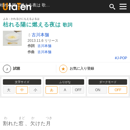
枯れる陽に燃える夜は 歌詞 古川本舗 ふりがな付
よみ：かれるひにもえるよるは
枯れる陽に燃える夜は
歌詞
古川本舗
2013.11.6 リリース
作詞
古川本舗
作曲
古川本舗
#J-POP
★
試聴
お気に入り登録
文字サイズ
ふりがな
ダークモード
大
中
小
あ
A
OFF
ON
OFF
わ
まど
か
つき
割
窓
欠
月
れた
、
けた