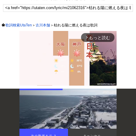
歌詞検索UtaTen
古川本舗
枯れる陽に燃える夜は歌詞
もっと読む
arrow_forward_ios
Mute
次の動画まで 3
キャンセル