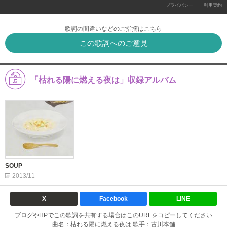
-
プライバシー
利用契約
歌詞の間違いなどのご指摘はこちら
この歌詞へのご意見
「枯れる陽に燃える夜は」収録アルバム
SOUP
2013/11
X
Facebook
LINE
ブログやHPでこの歌詞を共有する場合はこのURLをコピーしてください
曲名：枯れる陽に燃える夜は 歌手：古川本舗