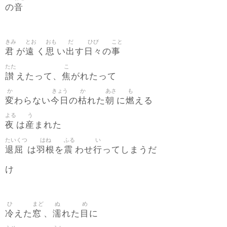
音
の
きみ
とお
おも
だ
ひび
こと
君
遠
思
出
日々
事
が
く
い
す
の
たた
こ
讃
焦
えたって、
がれたって
か
きょう
か
あさ
も
変
今日
枯
朝
燃
わらない
の
れた
に
える
よる
う
夜
産
は
まれた
たいくつ
はね
ふる
い
退屈
羽根
震
行
は
を
わせ
ってしまうだ
け
ひ
まど
ぬ
め
冷
窓
濡
目
えた
、
れた
に