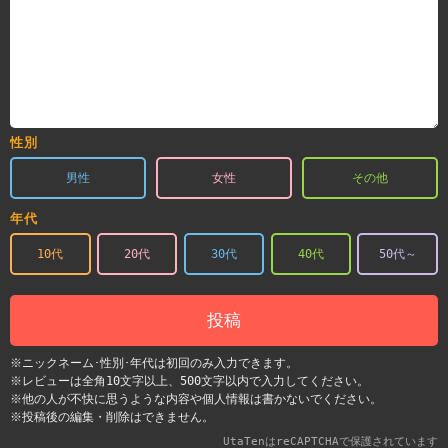
性別
男性
女性
その他
年代
10代
20代
30代
40代
50代～
投稿
※ニックネーム･性別･年代は初回のみ入力できます。
※レビューは全角10文字以上、500文字以内で入力してください。
※他の人が不快に思うような内容や個人情報は書かないでください。
※投稿後の編集・削除はできません。
UtaTenはreCAPTCHAで保護されています