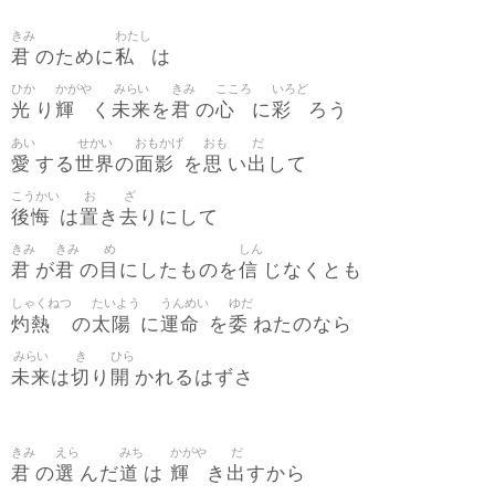
きみ
わたし
君
私
のために
は
ひか
かがや
みらい
きみ
こころ
いろど
光
輝
未来
君
心
彩
り
く
を
の
に
ろう
あい
せかい
おもかげ
おも
だ
愛
世界
面影
思
出
する
の
を
い
して
こうかい
お
ざ
後悔
置
去
は
き
りにして
きみ
きみ
め
しん
君
君
目
信
が
の
にしたものを
じなくとも
しゃくねつ
たいよう
うんめい
ゆだ
灼熱
太陽
運命
委
の
に
を
ねたのなら
みらい
き
ひら
未来
切
開
は
り
かれるはずさ
きみ
えら
みち
かがや
だ
君
選
道
輝
出
の
んだ
は
き
すから