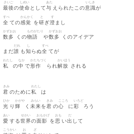
さいご
しめい
あた
いしき
最後
使命
与
意識
の
として
えられたこの
が
すべ
かんかく
と
す
全
感覚
研
澄
ての
を
ぎ
まし
かずおお
ものがたり
かずおお
数多
物語
数多
くの
や
くのアイデア
だれ
し
すべ
誰
知
全
まだ
も
らぬ
てが
わたし
なか
かたちづく
かいほう
私
中
形作
解放
の
で
られ
される
きみ
わたし
君
私
のために
は
ひか
かがや
みらい
きみ
こころ
いろど
光
輝
未来
君
心
彩
り
く
を
の
に
ろう
あい
せかい
おもかげ
おも
だ
愛
世界
面影
思
出
する
の
を
い
して
こうかい
お
ざ