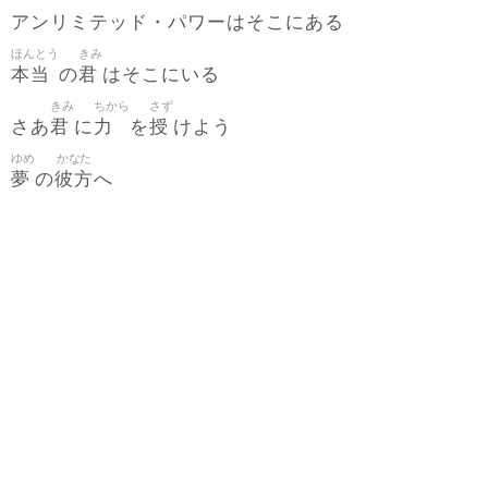
アンリミテッド・パワーはそこにある
ほんとう
きみ
本当
君
の
はそこにいる
きみ
ちから
さず
君
力
授
さあ
に
を
けよう
ゆめ
かなた
夢
彼方
の
へ