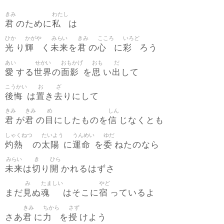
きみ
わたし
君
私
のために
は
ひか
かがや
みらい
きみ
こころ
いろど
光
輝
未来
君
心
彩
り
く
を
の
に
ろう
あい
せかい
おもかげ
おも
だ
愛
世界
面影
思
出
する
の
を
い
して
こうかい
お
ざ
後悔
置
去
は
き
りにして
きみ
きみ
め
しん
君
君
目
信
が
の
にしたものを
じなくとも
しゃくねつ
たいよう
うんめい
ゆだ
灼熱
太陽
運命
委
の
に
を
ねたのなら
みらい
き
ひら
未来
切
開
は
り
かれるはずさ
み
たましい
やど
見
魂
宿
まだ
ぬ
はそこに
っているよ
きみ
ちから
さず
君
力
授
さあ
に
を
けよう