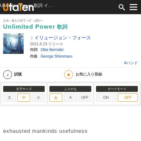
Unlimited Power 歌詞 イリュージョン・フォース ふりがな付
よみ：あんりみてっど・ぱわー
Unlimited Power
歌詞
イリュージョン・フォース
2021.6.23 リリース
作詞
Ollie Bernstei
作曲
George Shiromaru
#バンド
★
試聴
お気に入り登録
文字サイズ
ふりがな
ダークモード
大
中
小
あ
A
OFF
ON
OFF
exhausted mankinds usefulness