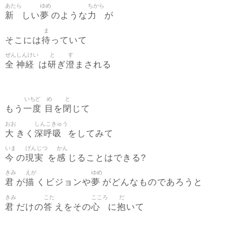
あたら
ゆめ
ちから
新
夢
力
しい
のような
が
ま
待
そこには
っていて
ぜん
しんけい
と
す
全
神経
研
澄
は
ぎ
まされる
いちど
め
と
一度
目
閉
もう
を
じて
おお
しんこきゅう
大
深呼吸
きく
をしてみて
いま
げんじつ
かん
今
現実
感
の
を
じることはできる?
きみ
えが
ゆめ
君
描
夢
が
くビジョンや
がどんなものであろうと
きみ
こた
こころ
だ
君
答
心
抱
だけの
えをその
に
いて