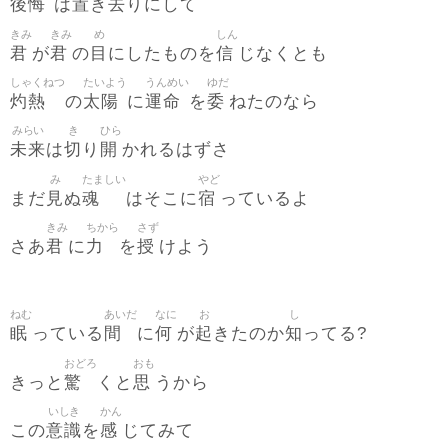
後悔
置
去
は
き
りにして
きみ
きみ
め
しん
君
君
目
信
が
の
にしたものを
じなくとも
しゃくねつ
たいよう
うんめい
ゆだ
灼熱
太陽
運命
委
の
に
を
ねたのなら
みらい
き
ひら
未来
切
開
は
り
かれるはずさ
み
たましい
やど
見
魂
宿
まだ
ぬ
はそこに
っているよ
きみ
ちから
さず
君
力
授
さあ
に
を
けよう
ねむ
あいだ
なに
お
し
眠
間
何
起
知
っている
に
が
きたのか
ってる?
おどろ
おも
驚
思
きっと
くと
うから
いしき
かん
意識
感
この
を
じてみて