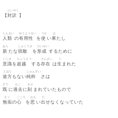
たいやく
対訳
【
】
じんるい
ゆうようせい
つか
は
人類
有用性
使
果
の
を
い
たし
あら
しゅくてき
けいせい
新
宿敵
形成
たな
を
するために
いしき
ちょうえつ
そんざい
う
意識
超越
存在
生
を
する
は
まれた
とほう
じゅんすい
途方
純粋
もない
さは
すで
かこ
きざ
既
過去
刻
に
に
まれていたもので
むく
こころ
おも
だ
無垢
心
思
出
の
を
い
せなくなっていた