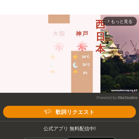
もっと見る
arrow_forward_ios
Powered by 
GliaStudios
Mute
歌詞リクエスト
公式アプリ 無料配信中!