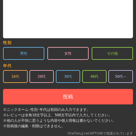
性別
男性
女性
その他
年代
10代
20代
30代
40代
50代～
投稿
※ニックネーム･性別･年代は初回のみ入力できます。
※レビューは全角10文字以上、500文字以内で入力してください。
※他の人が不快に思うような内容や個人情報は書かないでください。
※投稿後の編集・削除はできません。
UtaTenはreCAPTCHAで保護されています