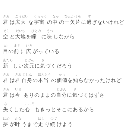
きみ
こうだい
うちゅう
なか
ひとかけら
す
君
広大
宇宙
中
一欠片
過
は
な
の
の
に
ぎないけれど
そら
だいち
ひとみ
うつ
空
大地
瞳
映
と
を
に
しながら
め
まえ
ひろ
目
前
広
の
に
がっている
あたら
じげん
き
新
次元
気
しい
に
づくだろう
きみ
きみ
じしん
ほんとう
かち
し
君
君
自身
本当
価値
知
は
の
の
を
らなかったけれど
きみ
いま
じぶん
き
君
今
自分
気
は
ありのままの
に
づくはずさ
な
こころ
失
心
くした
もきっとそこにあるから
ゆめ
かな
はし
つづ
夢
叶
走
続
が
うまで
り
けよう