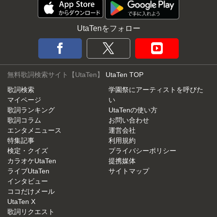
UtaTenをフォロー
無料歌詞検索サイト【UtaTen】
UtaTen TOP
歌詞検索
学園祭にアーティストを呼びた
マイページ
い
歌詞ランキング
UtaTenの使い方
歌詞コラム
お問い合わせ
エンタメニュース
運営会社
特集記事
利用規約
検定・クイズ
プライバシーポリシー
カラオケUtaTen
提携媒体
ライブUtaTen
サイトマップ
インタビュー
ココだけメール
UtaTen X
歌詞リクエスト