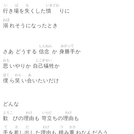
い
ば
な
いきどお
行
場
失
憤
き
を
くした
りに
おぼ
溺
れそうになったとき
しんねん
みがって
信念
身勝手
さあ どうする
か
か
おも
じこぎせい
思
自己犠牲
いやりか
か
ぼく
わら
あ
僕
笑
合
ら
い
いたいだけ
どんな
よろこ
わけ
いらだ
わけ
歓
理由
苛立
理由
びの
も
ちの
も
て
さ
だ
わけ
つ
かさ
手
差
出
理由
積
重
を
し
した
も
み
ねなんだろう