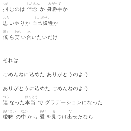
つか
しんねん
みがって
掴
信念
身勝手
むのは
か
か
おも
じこぎせい
思
自己犠牲
いやりか
か
ぼく
わら
あ
僕
笑
合
ら
い
いたいだけ
それは
こ
込
ごめんねに
めた ありがとうのよう
こ
込
ありがとうに
めた ごめんねのよう
つら
ほんとう
連
本当
なった
で グラデーションになった
あいまい
なか
あい
み
だ
曖昧
中
愛
見
出
の
から
を
つけ
せたなら