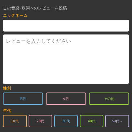
この音楽･歌詞へのレビューを投稿
ニックネーム
性別
男性
女性
その他
年代
10代
20代
30代
40代
50代～