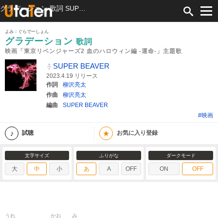
グラデーション 歌詞 SUPER BEAVER 映画「東京リベンジャーズ2 血のハロウィン編 -運命-」主題歌 ふりがな付
よみ：ぐらでーしょん
グラデーション
歌詞
映画「東京リベンジャーズ2 血のハロウィン編 -運命-」主題歌
SUPER BEAVER
2023.4.19 リリース
作詞
柳沢亮太
作曲
柳沢亮太
編曲
SUPER BEAVER
#映画
★
試聴
お気に入り登録
文字サイズ
ふりがな
ダークモード
大
中
小
あ
A
OFF
ON
OFF
うれ
かお
み