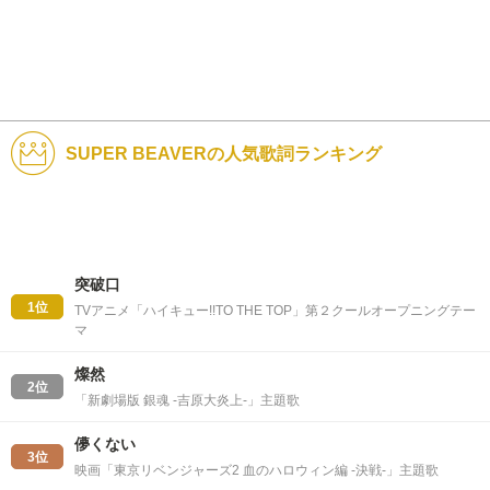
SUPER BEAVERの人気歌詞ランキング
突破口
1位
TVアニメ「ハイキュー!!TO THE TOP」第２クールオープニングテー
マ
燦然
2位
「新劇場版 銀魂 -吉原大炎上-」主題歌
儚くない
3位
映画「東京リベンジャーズ2 血のハロウィン編 -決戦-」主題歌