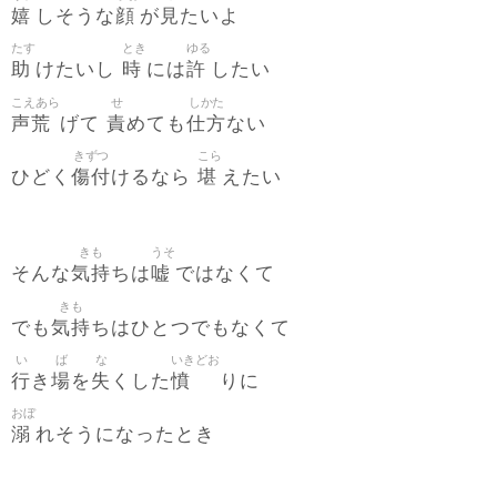
嬉
顔
見
しそうな
が
たいよ
たす
とき
ゆる
助
時
許
けたいし
には
したい
こえあら
せ
しかた
声荒
責
仕方
げて
めても
ない
きずつ
こら
傷付
堪
ひどく
けるなら
えたい
きも
うそ
気持
嘘
そんな
ちは
ではなくて
きも
気持
でも
ちはひとつでもなくて
い
ば
な
いきどお
行
場
失
憤
き
を
くした
りに
おぼ
溺
れそうになったとき