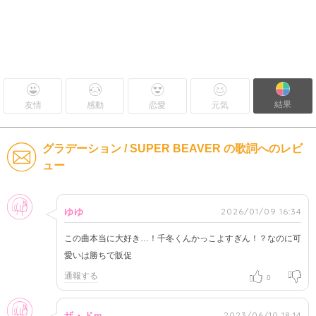
結果
友情
感動
恋愛
元気
グラデーション / SUPER BEAVER の歌詞へのレビ
ュー
女性
2026/01/09 16:34
ゆゆ
この曲本当に大好き…！千冬くんかっこよすぎん！？なのに可
愛いは勝ちで販促
通報する
0
女性
2023/06/10 18:14
ザ・ドm