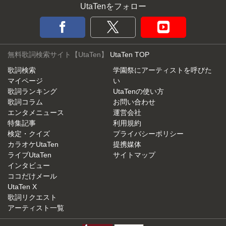
UtaTenをフォロー
無料歌詞検索サイト【UtaTen】
UtaTen TOP
歌詞検索
学園祭にアーティストを呼びた
マイページ
い
歌詞ランキング
UtaTenの使い方
歌詞コラム
お問い合わせ
エンタメニュース
運営会社
特集記事
利用規約
検定・クイズ
プライバシーポリシー
カラオケUtaTen
提携媒体
ライブUtaTen
サイトマップ
インタビュー
ココだけメール
UtaTen X
歌詞リクエスト
アーティスト一覧