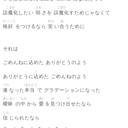
ごまか
よわ
ごまか
誤魔化
弱
誤魔化
したい
さを
すためじゃなくて
かっこう
わら
あ
格好
笑
合
をつけるなら
い
うために
それは
こ
込
ごめんねに
めた ありがとうのよう
こ
込
ありがとうに
めた ごめんねのよう
つら
ほんとう
連
本当
なった
で グラデーションになった
あいまい
なか
あい
み
だ
曖昧
中
愛
見
出
の
から
を
つけ
せたなら
しん
信
じられたなら