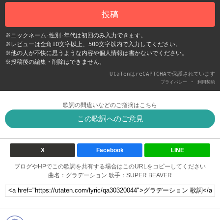
投稿
※ニックネーム･性別･年代は初回のみ入力できます。
※レビューは全角10文字以上、500文字以内で入力してください。
※他の人が不快に思うような内容や個人情報は書かないでください。
※投稿後の編集・削除はできません。
UtaTenはreCAPTCHAで保護されています
-
プライバシー
利用契約
歌詞の間違いなどのご指摘はこちら
この歌詞へのご意見
X
Facebook
LINE
ブログやHPでこの歌詞を共有する場合はこのURLをコピーしてください
曲名：グラデーション 歌手：SUPER BEAVER