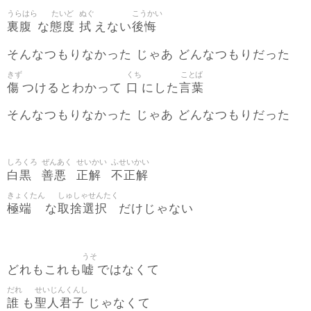
うらはら
たいど
ぬぐ
こうかい
裏腹
態度
拭
後悔
な
えない
そんなつもりなかった じゃあ どんなつもりだった
きず
くち
ことば
傷
口
言葉
つけるとわかって
にした
そんなつもりなかった じゃあ どんなつもりだった
しろくろ
ぜんあく
せいかい
ふせいかい
白黒
善悪
正解
不正解
きょくたん
しゅしゃせんたく
極端
取捨選択
な
だけじゃない
うそ
嘘
どれもこれも
ではなくて
だれ
せいじんくんし
誰
聖人君子
も
じゃなくて