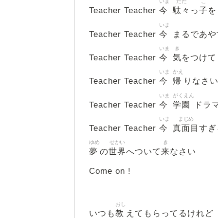
いま
だだ
こ
今
駄々
子
Teacher Teacher
っ
を
いま
今
Teacher Teacher
まるであや
いま
き
今
気
Teacher Teacher
をつけて
いま
かえ
今
帰
Teacher Teacher
りなさ
いま
がくえん
今
学園
Teacher Teacher
ドラ
いま
まじめ
今
真面目
Teacher Teacher
すぎ
ゆめ
せかい
き
夢
世界
来
の
へついて
なさい
Come on !
おし
教
いつも
えてもらってるけれど