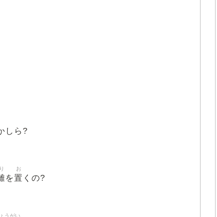
かしら?
り
お
離
置
を
くの?
ょうがい