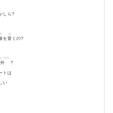
かしら?
り
お
離
置
を
くの?
ょうがい
象外
?
ベートは
そしい