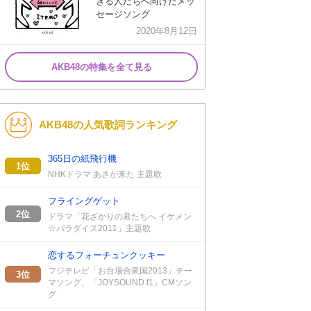
きる人たちへ向けたメッ
セージソング
2020年8月12日
AKB48の特集を全て見る
AKB48の人気歌詞ランキング
365日の紙飛行機
1位
NHKドラマ あさが来た 主題歌
フライングゲット
2位
ドラマ「花ざかりの君たちへ イケメン
☆パラダイス2011」主題歌
恋するフォーチュンクッキー
フジテレビ「お台場合衆国2013」テー
3位
マソング、「JOYSOUND f1」CMソン
グ