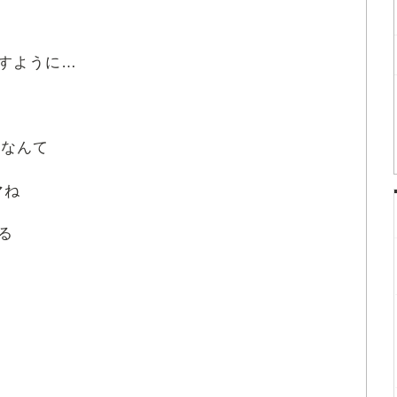
すように…
いなんて
マね
る