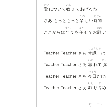
あい
おし
愛
教
について
えてあげるわ
たの
じかん
楽
時間
さあ もっともっと
しい
すべ
まか
ねが
全
任
願
ここからは
てを
せてお
い
じょうしき
常識
Teacher Teacher さあ
は
わす
ち
忘
頂
Teacher Teacher さあ
れて
きょう
今日
Teacher Teacher さあ
だけ
ひと
じ
独
占
Teacher Teacher さあ
り
め
に
ごし