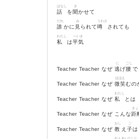
はなし
き
話
聞
を
かせて
だれ
み
うわさ
誰
見
噂
かに
られて
されても
わたし
へいき
私
平気
は
に
ごし
逃
腰
Teacher Teacher なぜ
げ
で
ほほえ
微笑
Teacher Teacher なぜ
むの
わたし
私
Teacher Teacher なぜ
とは
きょ
距
Teacher Teacher なぜ こんな
おし
ご
教
子
Teacher Teacher なぜ
え
は
れんあい
たいし