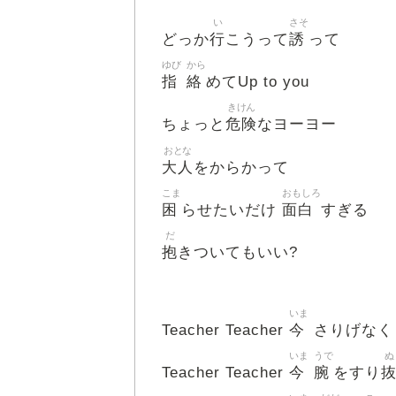
い
さそ
行
誘
どっか
こうって
って
ゆび
から
指
絡
めてUp to you
きけん
危険
ちょっと
なヨーヨー
おとな
大人
をからかって
こま
おもしろ
困
面白
らせたいだけ
すぎる
だ
抱
きついてもいい?
いま
今
Teacher Teacher
さりげなく
いま
うで
ぬ
今
腕
Teacher Teacher
をすり