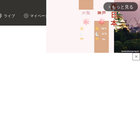
もっと見る
arrow_forward_ios
ライブ
マイページ
close
Mute