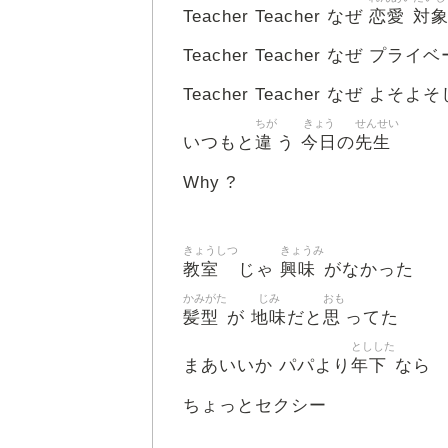
恋愛
対
Teacher Teacher なぜ
Teacher Teacher なぜ プライ
Teacher Teacher なぜ よそよ
ちが
きょう
せんせい
違
今日
先生
いつもと
う
の
Why ?
きょうしつ
きょうみ
教室
興味
じゃ
がなかった
かみがた
じみ
おも
髪型
地味
思
が
だと
ってた
としした
年下
まあいいか パパより
なら
ちょっとセクシー