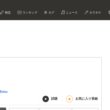
検定
ランキング
タグ
ニュース
カラオケ
詞
Belex
試聴
お気に入り登録
★