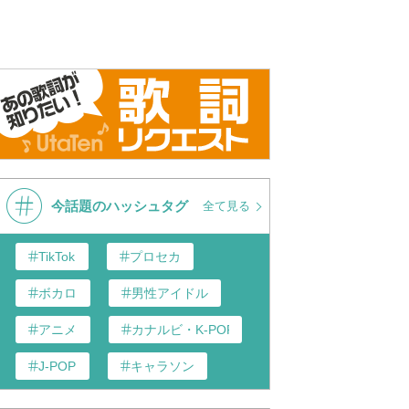
今話題のハッシュタグ
全て見る
TikTok
プロセカ
ボカロ
男性アイドル
アニメ
カナルビ・K-POP和訳
J-POP
キャラソン
あんスタ
歌い手