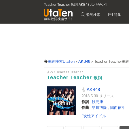
Teacher Teacher 歌詞 AKB48 ふりがな付
歌詞検索
特集
歌詞検索UtaTen
AKB48
Teacher Teacher歌
よみ：Teacher Teacher
Teacher Teacher
歌詞
AKB48
2018.5.30 リリース
作詞
秋元康
作曲
早川博隆
,
陽向佑斗
,
#女性アイドル