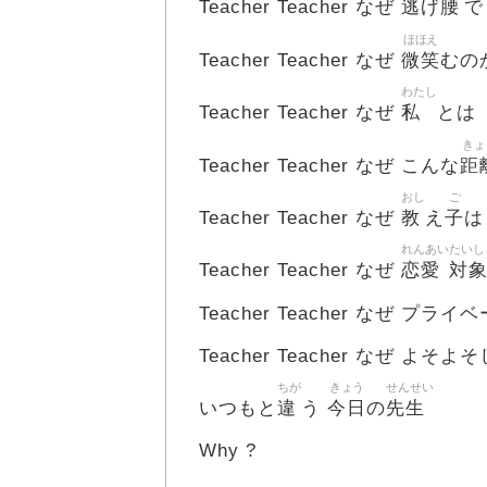
逃
腰
Teacher Teacher なぜ
げ
で
ほほえ
微笑
Teacher Teacher なぜ
むの
わたし
私
Teacher Teacher なぜ
とは
きょ
距
Teacher Teacher なぜ こんな
おし
ご
教
子
Teacher Teacher なぜ
え
は
れんあい
たいし
恋愛
対
Teacher Teacher なぜ
Teacher Teacher なぜ プライ
Teacher Teacher なぜ よそよ
ちが
きょう
せんせい
違
今日
先生
いつもと
う
の
Why ?