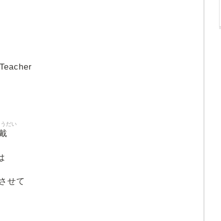
Teacher
ょうだい
戴
は
させて