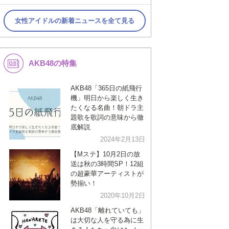
女性アイドルの新着ニュースを全て見る
AKB48の特集
AKB48「365日の紙飛行
機」明日から楽しく生き
たくなる名曲！朝ドラ主
題歌を歌詞の意味から徹
底解説
2024年2月13日
【Mステ】10月2日の放
送は秋の3時間SP！12組
の超豪華アーティストが
勢揃い！
2020年10月2日
AKB48「離れていても」
は大切な人を守る為に生