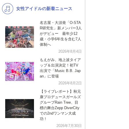
女性アイドルの新着ニュース
K-POP
バンド
演歌・歌謡
洋楽
名古屋・大須発「O-STA
R研究生」新メンバー3人
VTuber
ディズニー
がデビュー 最年少12
歳・小学6年生を含む7人
体制へ
2026年8月4日
もえがみ、地上波タイア
ップ＆出演決定！初TV
出演で「Music B.B. Jap
an」に登場
2026年8月2日
【ライブレポート】秋元
康プロデュースガールズ
グループRain Tree、目
標の舞台Zepp DiverCity
での2ndワンマン大成
功！
2026年7月30日