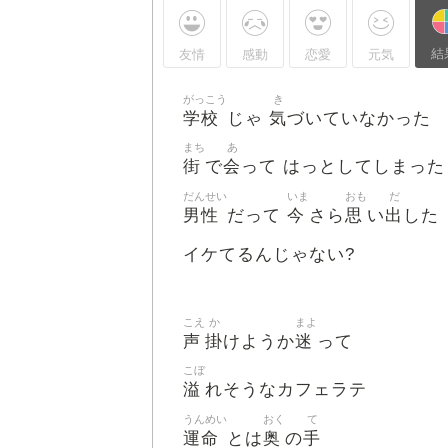
結
友情
感動
恋愛
元気
がっこう
き
学校
気
じゃ
づいていなかった
まち
あ
街
会
で
って はっとしてしまった
だんせい
いま
おも
だ
男性
今
思
出
だって
さら
い
した
イケてるんじゃない?
こえ
か
まよ
声
掛
迷
けようか
って
こぼ
溢
れそうなカフェラテ
うんめい
おく
て
運命
奥
手
とは
の