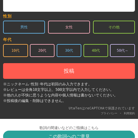
性別
男性
女性
その他
年代
10代
20代
30代
40代
50代～
投稿
※ニックネーム･性別･年代は初回のみ入力できます。
※レビューは全角10文字以上、500文字以内で入力してください。
※他の人が不快に思うような内容や個人情報は書かないでください。
※投稿後の編集・削除はできません。
UtaTenはreCAPTCHAで保護されています
-
プライバシー
利用契約
歌詞の間違いなどのご指摘はこちら
この歌詞へのご意見