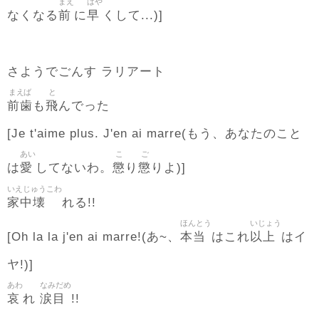
まえ
はや
前
早
なくなる
に
くして...)]
さようでごんす ラリアート
まえば
と
前歯
飛
も
んでった
[Je t'aime plus. J'en ai marre(もう、あなたのこと
あい
こ
ご
愛
懲
懲
は
してないわ。
り
りよ)]
いえじゅうこわ
家中壊
れる!!
ほんとう
いじょう
本当
以上
[Oh la la j'en ai marre!(あ~、
はこれ
はイ
ヤ!)]
あわ
なみだめ
哀
涙目
れ
!!