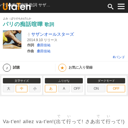
パリの痴話喧嘩 歌詞 サザンオールスターズ ふりがな付
よみ：ぱりのちわげんか
パリの痴話喧嘩
歌詞
サザンオールスターズ
2014.9.10 リリース
作詞
桑田佳祐
作曲
桑田佳祐
#バンド
★
試聴
お気に入り登録
文字サイズ
ふりがな
ダークモード
大
中
小
あ
A
OFF
ON
OFF
で
い
で
い
出
行
出
行
Va-t'en! allez va-t'en!(
て
って! さあ
て
って!)