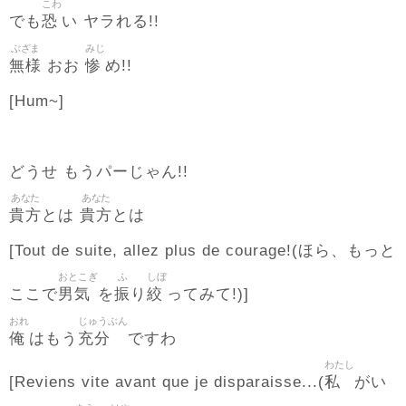
こわ
恐
でも
い ヤラれる!!
ぶざま
みじ
無様
惨
おお
め!!
[Hum~]
どうせ もうパーじゃん!!
あなた
あなた
貴方
貴方
とは
とは
[Tout de suite, allez plus de courage!(ほら、もっと
おとこぎ
ふ
しぼ
男気
振
絞
ここで
を
り
ってみて!)]
おれ
じゅうぶん
俺
充分
はもう
ですわ
わたし
私
[Reviens vite avant que je disparaisse...(
がい