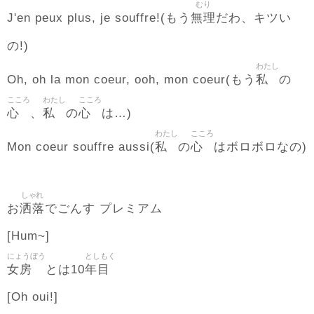
むり
無理
J'en peux plus, je souffre!(もう
だわ、キツい
の!)
わたし
私
Oh, oh la mon coeur, ooh, mon coeur(もう
の
こころ
わたし
こころ
心
私
心
、
の
は…)
わたし
こころ
私
心
Mon coeur souffre aussi(
の
はボロボロなの)
しゃれ
洒落
お
でごんす プレミアム
[Hum~]
にょうぼう
としもく
女房
年目
とは10
[Oh oui!]