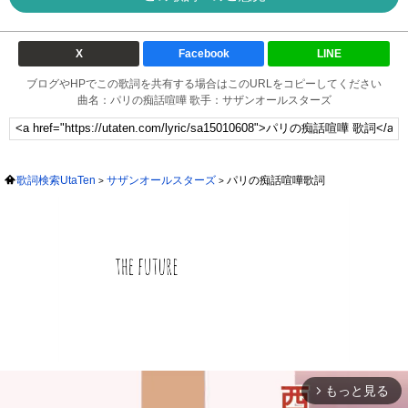
X
Facebook
LINE
ブログやHPでこの歌詞を共有する場合はこのURLをコピーしてください
曲名：パリの痴話喧嘩 歌手：サザンオールスターズ
歌詞検索UtaTen
サザンオールスターズ
パリの痴話喧嘩歌詞
もっと見る
arrow_forward_ios