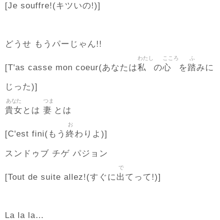
[Je souffre!(キツいの!)]
どうせ もうパーじゃん!!
わたし
こころ
ふ
私
心
踏
[T'as casse mon coeur(あなたは
の
を
みに
じった)]
あなた
つま
貴女
妻
とは
とは
お
終
[C'est fini(もう
わりよ)]
スンドゥブ チゲ パジョン
で
出
[Tout de suite allez!(すぐに
てって!)]
La la la…