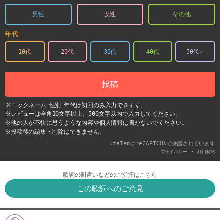
男性
女性
その他
年代
10代
20代
30代
40代
50代～
投稿
※ニックネーム･性別･年代は初回のみ入力できます。
※レビューは全角10文字以上、500文字以内で入力してください。
※他の人が不快に思うような内容や個人情報は書かないでください。
※投稿後の編集・削除はできません。
UtaTenはreCAPTCHAで保護されています
-
プライバシー
利用契約
歌詞の間違いなどのご指摘はこちら
この歌詞へのご意見