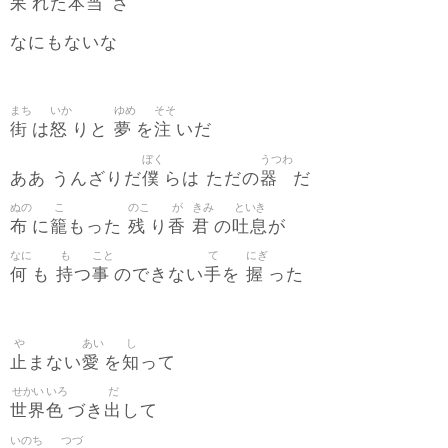
呆
本当
れた
さ
なにもないな
まち
いか
ゆめ
そそ
街
怒
夢
注
は
りと
を
いだ
ぼく
うつわ
僕
器
ああ うんざりだ
らは ただの
だ
ぬの
こ
のこ
が
きみ
といき
布
籠
残
香
君
吐息
に
もった
り
の
が
なに
も
こと
て
にぎ
何
持
事
手
握
も
つ
のできない
を
った
や
あい
し
止
愛
知
まない
を
って
せかい
いろ
だ
世界
色
出
づき
して
いのち
つづ