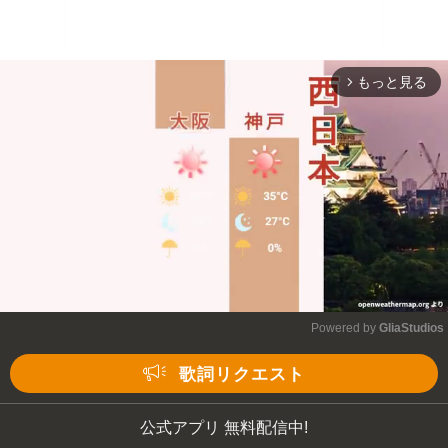
もっと見る
arrow_forward_ios
Powered by 
GliaStudios
Mute
歌詞リクエスト
公式アプリ 無料配信中!