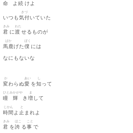
命
続
よ
けよ
きづ
気付
いつも
いていた
きみ
わた
君
渡
に
せるものが
ばか
ぼく
馬鹿
僕
げた
には
なにもないな
か
あい
し
変
愛
知
わらぬ
を
って
ひとみ
かがや
ま
瞳
輝
増
き
して
じかん
と
時間
止
よ
まれよ
きみ
ほこ
こと
君
誇
事
を
る
で