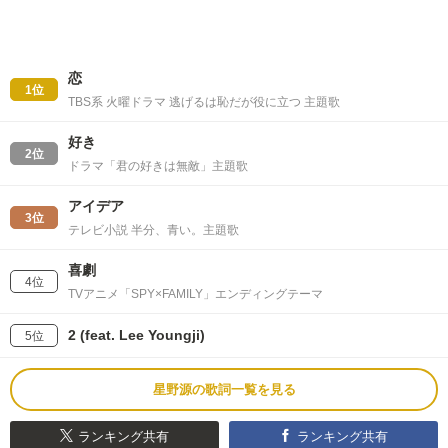
恋
1位
TBS系 火曜ドラマ 逃げるは恥だが役に立つ 主題歌
好き
2位
ドラマ「君の好きは無敵」主題歌
アイデア
3位
テレビ小説 半分、青い。主題歌
喜劇
4位
TVアニメ「SPY×FAMILY」エンディングテーマ
2 (feat. Lee Youngji)
5位
星野源の歌詞一覧を見る
ランキング共有
ランキング共有