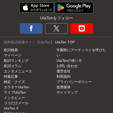
UtaTenをフォロー
無料歌詞検索サイト【UtaTen】
UtaTen TOP
歌詞検索
学園祭にアーティストを呼びた
マイページ
い
歌詞ランキング
UtaTenの使い方
歌詞コラム
お問い合わせ
エンタメニュース
運営会社
特集記事
利用規約
検定・クイズ
プライバシーポリシー
カラオケUtaTen
提携媒体
ライブUtaTen
サイトマップ
インタビュー
ココだけメール
UtaTen X