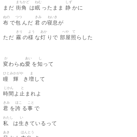
まちかど
ねむ
しず
街角
眠
静
まだ
は
ったまま
かに
ぬの
つつ
きみ
ねいき
布
包
君
寝息
で
んだ
の
が
きり
よう
あか
へや
て
霧
様
灯
部屋
照
ただ
の
な
りで
らした
か
あい
し
変
愛
知
わらぬ
を
って
ひとみ
かがや
ま
瞳
輝
増
き
して
じかん
と
時間
止
よ
まれよ
きみ
ほこ
こと
君
誇
事
を
る
で
わたし
い
私
生
は
きているって
あき
ほんとう