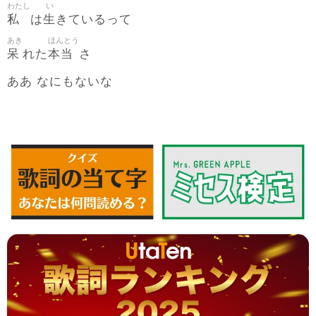
わたし
い
私
生
は
きているって
あき
ほんとう
呆
本当
れた
さ
ああ なにもないな