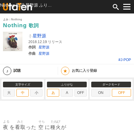
Nothing 歌詞 星野源 ふりがな付
よみ：Nothing
Nothing
歌詞
星野源
2018.12.19 リリース
作詞
星野源
作曲
星野源
#J-POP
★
試聴
お気に入り登録
文字サイズ
ふりがな
ダークモード
大
中
小
あ
A
OFF
ON
OFF
よる
みと
そら
たねび
夜
看取
空
種火
を
った
に
が