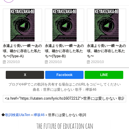
永遠より長い一瞬 〜あの
永遠より長い一瞬 〜あの
永遠より長い一瞬 〜あの
頃、確かに存在した私た
頃、確かに存在した私た
頃、確かに存在した私た
ち〜(Type-A)
ち〜(Type-B)
ち〜
2020/10
2020/10
2020/10
X
Facebook
LINE
ブログやHPでこの歌詞を共有する場合はこのURLをコピーしてください
曲名：世界には愛しかない 歌手：欅坂46
歌詞検索UtaTen
欅坂46
世界には愛しかない歌詞