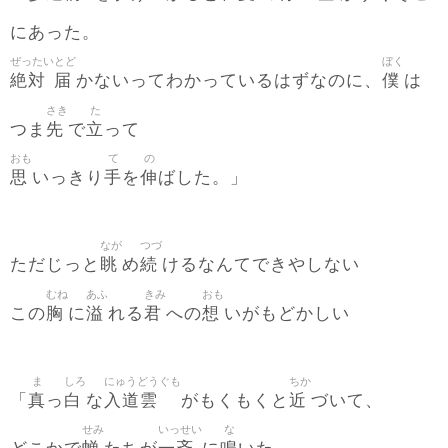
にあった。
ぜったい
とど
ぼく
絶対
届
僕
かないってわかっているはずなのに、
は
さき
た
先
立
つま
で
って
おも
て
の
思
手
伸
いっきり
を
ばした。」
なが
つづ
眺
続
ただじっと
め
けるなんてできやしない
むね
あふ
きみ
おも
胸
溢
君
想
この
に
れる
への
いがもどかしい
ま
しろ
にゅうどうぐも
ちか
真
白
入道雲
近
「
っ
な
がもくもくと
づいて、
せみ
いっせい
な