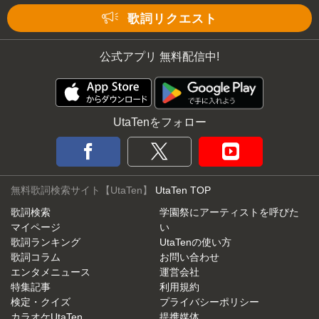
Mute
歌詞リクエスト
公式アプリ 無料配信中!
UtaTenをフォロー
無料歌詞検索サイト【UtaTen】
UtaTen TOP
歌詞検索
学園祭にアーティストを呼びた
マイページ
い
歌詞ランキング
UtaTenの使い方
歌詞コラム
お問い合わせ
エンタメニュース
運営会社
特集記事
利用規約
検定・クイズ
プライバシーポリシー
カラオケUtaTen
提携媒体