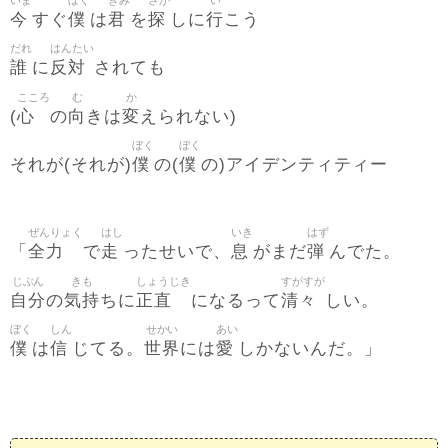
いま
ぼく
きみ
さが
い
今
僕
君
探
行
すぐ
は
を
しに
こう
だれ
はんたい
誰
反対
に
されても
こころ
む
か
心
向
変
(
の
きは
えられない)
ぼく
ぼく
僕
僕
それが(それが)
の(
の)アイデンティティー
ぜんりょく
はし
いき
はず
全力
走
息
弾
「
で
ったせいで、
がまだ
んでた。
じぶん
きも
しょうじき
すがすが
自分
気持
正直
清々
の
ちに
になるって
しい。
ぼく
しん
せかい
あい
僕
信
世界
愛
は
じてる。
には
しかないんだ。」