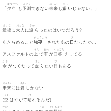
ゆうだち
よそく
みらい
きら
夕立
予測
未来
嫌
「
も
できない
も
いじゃない。」
さいご
おとな
さか
最後
大人
逆
に
に
らったのはいつだろう?
きょうよう
ひ
強要
日
あきらめること
されたあの
だったか…
うえ
あめ
くちごた
上
雨
口答
アスファルトの
で
が
えしてる
かさ
はし
ひ
傘
走
日
がなくたって
りたい
もある
みらい
あい
未来
愛
には
しかない
そら
は
空
晴
(
はやがて
れるんだ)
かな
とき
そらもよう