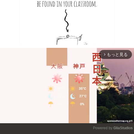
もっと見る
arrow_forward_ios
Powered by 
GliaStudios