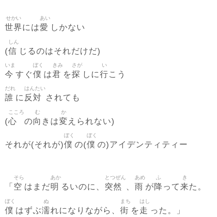
せかい
あい
世界
愛
には
しかない
しん
信
(
じるのはそれだけだ)
いま
ぼく
きみ
さが
い
今
僕
君
探
行
すぐ
は
を
しに
こう
だれ
はんたい
誰
反対
に
されても
こころ
む
か
心
向
変
(
の
きは
えられない)
ぼく
ぼく
僕
僕
それが(それが)
の(
の)アイデンティティー
そら
あか
とつぜん
あめ
ふ
き
空
明
突然
雨
降
来
「
はまだ
るいのに、
、
が
って
た。
ぼく
ぬ
まち
はし
僕
濡
街
走
はずぶ
れになりながら、
を
った。」