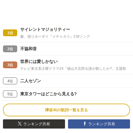
サイレントマジョリティー
1位
服、借りホーダイ『メチャカリ』CMソング
不協和音
2位
世界には愛しかない
3位
テレビ東京系土曜ドラマ24「徳山大五郎を誰が殺したか?」主題歌
二人セゾン
4位
東京タワーはどこから見える?
5位
欅坂46の歌詞一覧を見る
ランキング共有
ランキング共有