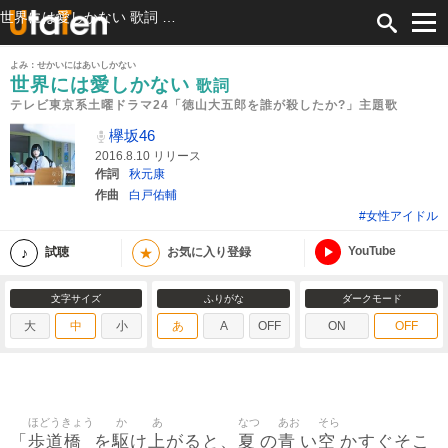
世界には愛しかない 歌詞 欅坂46 テレビ東京系土曜ドラマ24「徳山大五郎を誰が殺したか?」主題歌 ふりがな付
よみ：せかいにはあいしかない
世界には愛しかない
歌詞
テレビ東京系土曜ドラマ24「徳山大五郎を誰が殺したか?」主題歌
欅坂46
2016.8.10 リリース
作詞
秋元康
作曲
白戸佑輔
#女性アイドル
YouTube
★
試聴
お気に入り登録
文字サイズ
ふりがな
ダークモード
大
中
小
あ
A
OFF
ON
OFF
ほどうきょう
か
あ
なつ
あお
そら
歩道橋
駆
上
夏
青
空
「
を
け
がると、
の
い
かすぐそこ