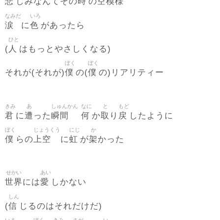
悲
時
空模様
しみなんてその
の
なみだ
いろ
涙
色
に
があったら
ひと
人
(
はもっとやさしくなる)
ぼく
ぼく
僕
僕
それが(それが)
の(
の)リアリティー
きみ
あ
しゅんかん
なに
と
もど
君
遭
瞬間
何
取
戻
に
った
か
り
したように
ぼく
じょうくう
にじ
か
僕
上空
虹
架
らの
に
が
かった
せかい
あい
世界
愛
には
しかない
しん
信
(
じるのはそれだけだ)