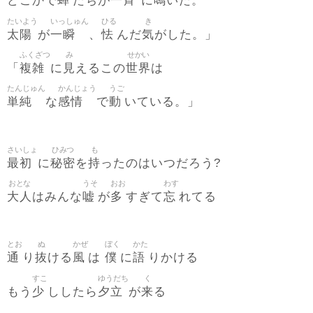
蝉
一斉
鳴
どこかで
たちが
に
いた。
たいよう
いっしゅん
ひる
き
太陽
一瞬
怯
気
が
、
んだ
がした。」
ふくざつ
み
せかい
複雑
見
世界
「
に
えるこの
は
たんじゅん
かんじょう
うご
単純
感情
動
な
で
いている。」
さいしょ
ひみつ
も
最初
秘密
持
に
を
ったのはいつだろう?
おとな
うそ
おお
わす
大人
嘘
多
忘
はみんな
が
すぎて
れてる
とお
ぬ
かぜ
ぼく
かた
通
抜
風
僕
語
り
ける
は
に
りかける
すこ
ゆうだち
く
少
夕立
来
もう
ししたら
が
る