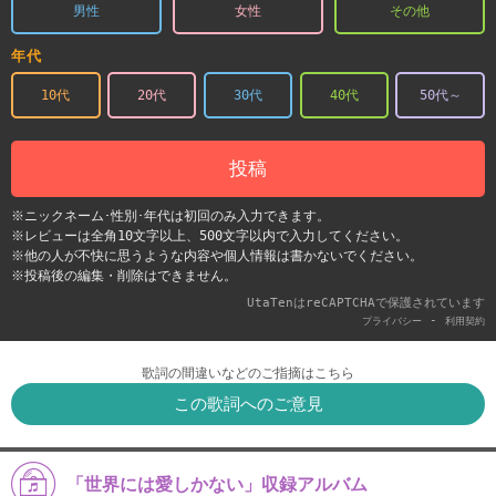
男性
女性
その他
年代
10代
20代
30代
40代
50代～
投稿
※ニックネーム･性別･年代は初回のみ入力できます。
※レビューは全角10文字以上、500文字以内で入力してください。
※他の人が不快に思うような内容や個人情報は書かないでください。
※投稿後の編集・削除はできません。
UtaTenはreCAPTCHAで保護されています
-
プライバシー
利用契約
歌詞の間違いなどのご指摘はこちら
この歌詞へのご意見
「世界には愛しかない」収録アルバム