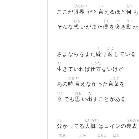
げんかい
い
なに
限界
言
何
ここが
だと
えるほど
も
おも
ぼく
つ
うご
想
僕
突
動
そんな
いがまた
を
き
か
く
かえ
繰
返
さよならをまた
り
している
い
しかた
生
仕方
きていれば
ないけど
とき
い
ことば
時
言
言葉
あの
えなかった
を
いま
おも
だ
今
思
出
でも
い
すことがある
わ
たいがい
うらお
分
大概
裏表
かってる
はコインの
であ
わか
なみだ
はじ