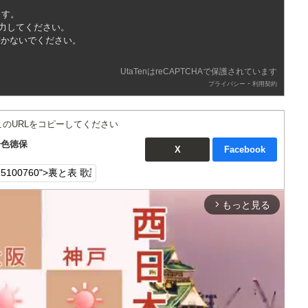
ます。
入力してください。
書かないでください。
UtaTenはreCAPTCHAで保護されています
-
プライバシー
利用契約
このURLをコピーしてください
一色徳保
X
Facebook
もっと見る
arrow_forward_ios