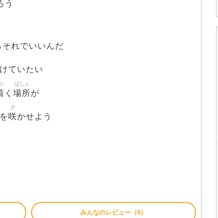
ろう
らそれでいいんだ
けていたい
つ
ばしょ
着
場所
く
が
さ
咲
を
かせよう
みんなのレビュー（0）