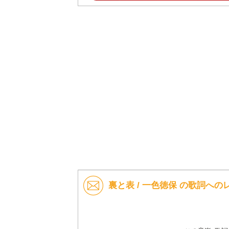
裏と表 / 一色徳保 の歌詞への