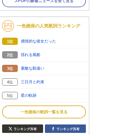
J-POPの新着ニュースを全て見る
一色徳保の人気歌詞ランキング
感情的な彼女だった
1位
揺れる風船
2位
素敵な勘違い
3位
三日月と約束
4位
星の軌跡
5位
一色徳保の歌詞一覧を見る
ランキング共有
ランキング共有