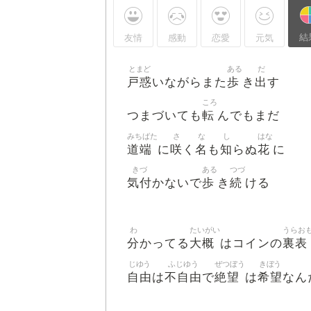
結
友情
感動
恋愛
元気
とまど
ある
だ
戸惑
歩
出
いながらまた
き
す
ころ
転
つまづいても
んでもまだ
みちばた
さ
な
し
はな
道端
咲
名
知
花
に
く
も
らぬ
に
きづ
ある
つづ
気付
歩
続
かないで
き
ける
わ
たいがい
うらお
分
大概
裏表
かってる
はコインの
じゆう
ふじゆう
ぜつぼう
きぼう
自由
不自由
絶望
希望
は
で
は
なん