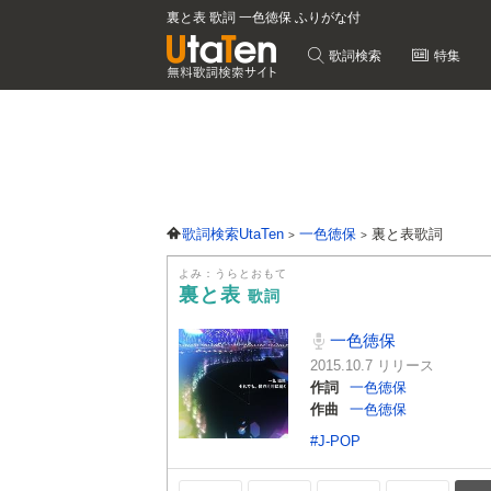
裏と表 歌詞 一色徳保 ふりがな付
歌詞検索
特集
歌詞検索UtaTen
一色徳保
裏と表歌詞
よみ：うらとおもて
裏と表
歌詞
一色徳保
2015.10.7 リリース
作詞
一色徳保
作曲
一色徳保
#J-POP