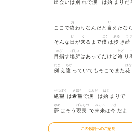
出会
別
涙
始
いは
れで
は
まりだ
お
い
終
言
ここで
わりなんだと
えたな
ひ
く
ぼく
ある
つづ
日
来
僕
歩
続
そんな
が
るまで
は
き
めざ
ばしょ
たど
目指
場所
辿
す
はあってだけど
り
たと
ちが
はな
例
違
花
え
っていてもそこでまた
ぜつぼう
きぼう
なみだ
はじ
絶望
希望
涙
始
は
で
は
まりで
ゆめ
げんじつ
みらい
いま
夢
現実
未来
今
はそう
で
は
だよ
この歌詞へのご意見