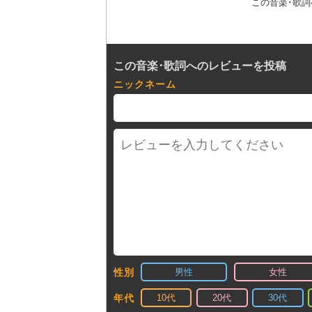
この音楽･歌
この音楽･歌詞へのレビューを投稿
ニックネーム
男性
女性
性別
10代
20代
30代
年代