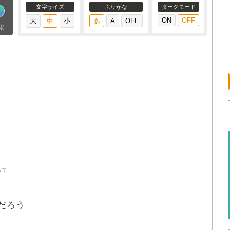
文字サイズ
ふりがな
ダークモード
果
もて
だろう