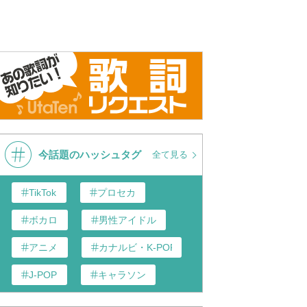
今話題のハッシュタグ
全て見る
TikTok
プロセカ
ボカロ
男性アイドル
アニメ
カナルビ・K-POP和訳
J-POP
キャラソン
あんスタ
歌い手