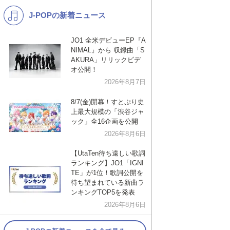
J-POPの新着ニュース
K-POP
バンド
演歌・歌謡
洋楽
JO1 全米デビューEP『A
NIMAL』から 収録曲「S
VTuber
ディズニー
AKURA」リリックビデ
オ公開！
2026年8月7日
8/7(金)開幕！すとぷり史
上最大規模の「渋谷ジャ
ック」全16企画を公開
2026年8月6日
【UtaTen待ち遠しい歌詞
ランキング】JO1「IGNI
TE」が1位！歌詞公開を
待ち望まれている新曲ラ
ンキングTOP5を発表
2026年8月6日