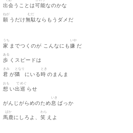
出会
可能
うことは
なのかな
ねが
むだ
願
無駄
うだけ
ならもうダメだ
うち
いや
家
嫌
までつくのが こんなにも
だ
ある
歩
くスピードは
きみ
となり
とき
君
隣
時
が
にいる
のまんま
おも
で
めぐ
想
出
巡
い
らせ
いき
息
がんじがらめのため
ばっか
ばか
わら
馬鹿
笑
にしろよ、
えよ