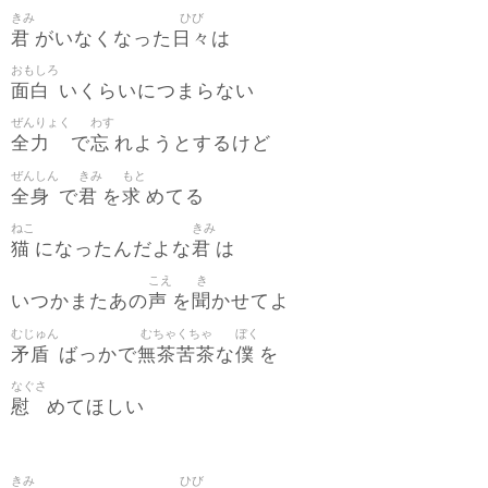
きみ
ひび
君
日々
がいなくなった
は
おもしろ
面白
いくらいにつまらない
ぜんりょく
わす
全力
忘
で
れようとするけど
ぜんしん
きみ
もと
全身
君
求
で
を
めてる
ねこ
きみ
猫
君
になったんだよな
は
こえ
き
声
聞
いつかまたあの
を
かせてよ
むじゅん
むちゃくちゃ
ぼく
矛盾
無茶苦茶
僕
ばっかで
な
を
なぐさ
慰
めてほしい
きみ
ひび