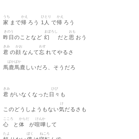
うち
かえ
ひとり
かえ
家
帰
1人
帰
まで
ろう
で
ろう
きのう
まぼろし
おも
昨日
幻
思
のことなど
だと
おう
きみ
かお
わす
君
顔
忘
の
なんて
れてやるさ
ばかばか
馬鹿馬鹿
しいだろ、そうだろ
きみ
ひび
君
日々
がいなくなった
も
け
気
このどうしようもない
だるさも
こころ
からだ
けんか
心
体
喧嘩
と
が
して
たよ
ぼく
ねころ