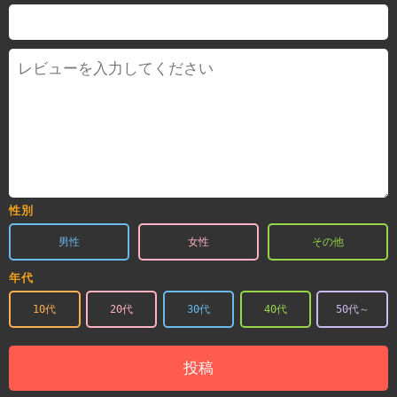
性別
男性
女性
その他
年代
10代
20代
30代
40代
50代～
投稿