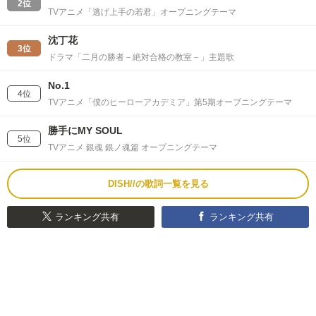
2位
TVアニメ「逃げ上手の若君」オープニングテーマ
沈丁花
3位
ドラマ「二月の勝者－絶対合格の教室－」主題歌
No.1
4位
TVアニメ「僕のヒーローアカデミア」第5期オープニングテーマ
勝手にMY SOUL
5位
TVアニメ 銀魂 銀ノ魂篇 オープニングテーマ
DISH//の歌詞一覧を見る
ランキング共有
ランキング共有