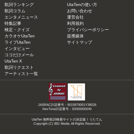
歌詞ランキング
UtaTenの使い方
歌詞コラム
お問い合わせ
エンタメニュース
運営会社
特集記事
利用規約
検定・クイズ
プライバシーポリシー
カラオケUtaTen
提携媒体
ライブUtaTen
サイトマップ
インタビュー
ココだけメール
UtaTen X
歌詞リクエスト
アーティスト一覧
JASRAC許諾番号：9015879001Y38026
NexTone許諾番号：ID000000049
UtaTen 無料歌詞検索サイトの決定版！うたてん
Copyright (C) IBG Media. All Rights Reserved.