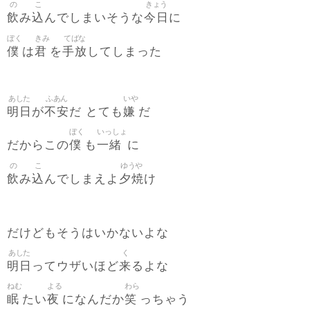
の
こ
きょう
飲
込
今日
み
んでしまいそうな
に
ぼく
きみ
てばな
僕
君
手放
は
を
してしまった
あした
ふあん
いや
明日
不安
嫌
が
だ とても
だ
ぼく
いっしょ
僕
一緒
だからこの
も
に
の
こ
ゆうや
飲
込
夕焼
み
んでしまえよ
け
だけどもそうはいかないよな
あした
く
明日
来
ってウザいほど
るよな
ねむ
よる
わら
眠
夜
笑
たい
になんだか
っちゃう