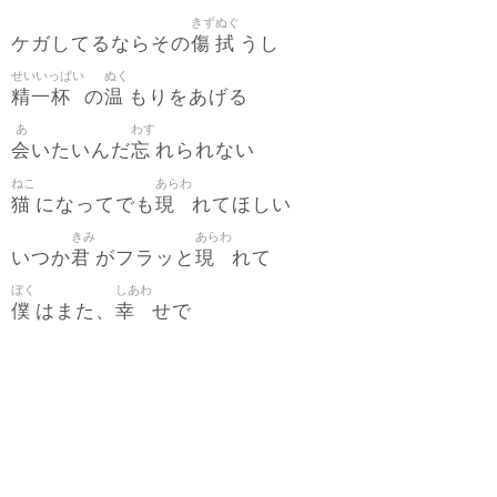
きず
ぬぐ
傷
拭
ケガしてるならその
うし
せいいっぱい
ぬく
精一杯
温
の
もりをあげる
あ
わす
会
忘
いたいんだ
れられない
ねこ
あらわ
猫
現
になってでも
れてほしい
きみ
あらわ
君
現
いつか
がフラッと
れて
ぼく
しあわ
僕
幸
はまた、
せで