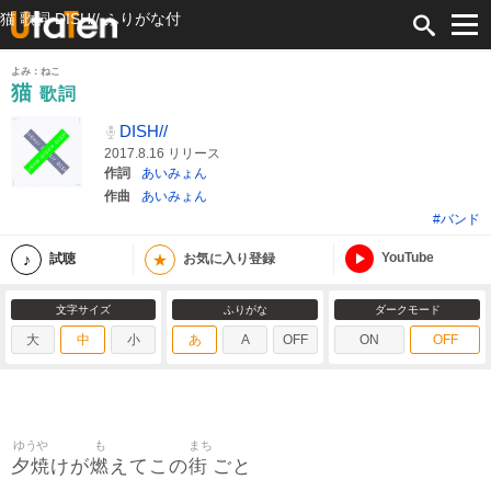
猫 歌詞 DISH// ふりがな付
よみ：ねこ
猫
歌詞
DISH//
2017.8.16 リリース
作詞
あいみょん
作曲
あいみょん
#バンド
YouTube
★
試聴
お気に入り登録
文字サイズ
ふりがな
ダークモード
大
中
小
あ
A
OFF
ON
OFF
ゆうや
も
まち
夕焼
燃
街
けが
えてこの
ごと