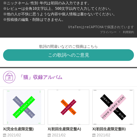
※ニックネーム･性別･年代は初回のみ入力できます。
※レビューは全角10文字以上、500文字以内で入力してください。
※他の人が不快に思うような内容や個人情報は書かないでください。
※投稿後の編集・削除はできません。
UtaTenはreCAPTCHAで保護されています
-
プライバシー
利用契約
歌詞の間違いなどのご指摘はこちら
この歌詞へのご意見
「猫」収録アルバム
X(完全生産限定盤)
X(初回生産限定盤A)
X(初回生産限定盤B)
2021/02
2021/02
2021/02