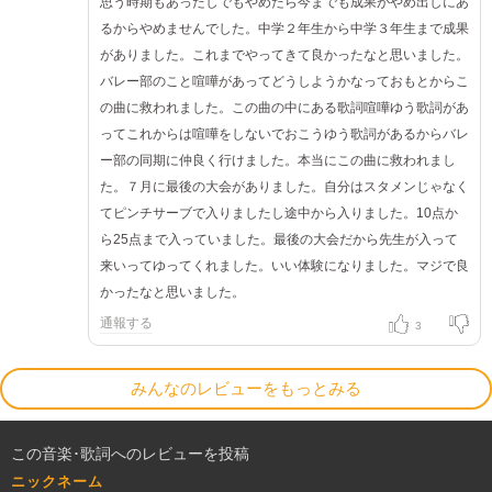
思う時期もあったしでもやめたら今までも成果がやめ出しにあ
るからやめませんでした。中学２年生から中学３年生まで成果
がありました。これまでやってきて良かったなと思いました。
バレー部のこと喧嘩があってどうしようかなっておもとからこ
の曲に救われました。この曲の中にある歌詞喧嘩ゆう歌詞があ
ってこれからは喧嘩をしないでおこうゆう歌詞があるからバレ
ー部の同期に仲良く行けました。本当にこの曲に救われまし
た。７月に最後の大会がありました。自分はスタメンじゃなく
てピンチサーブで入りましたし途中から入りました。10点か
ら25点まで入っていました。最後の大会だから先生が入って
来いってゆってくれました。いい体験になりました。マジで良
かったなと思いました。
通報する
3
みんなのレビューをもっとみる
この音楽･歌詞へのレビューを投稿
ニックネーム