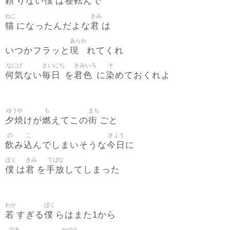
頼
僕
寝転
りない
は
んで
ねこ
きみ
猫
君
になったんだよな
は
あらわ
現
いつかフラッと
れてくれ
なにげ
まいにち
きみいろ
そ
何気
毎日
君色
染
ない
を
に
めておくれよ
ゆうや
も
まち
夕焼
燃
街
けが
えてこの
ごと
の
こ
きょう
飲
込
今日
み
んでしまいそうな
に
ぼく
きみ
てばな
僕
君
手放
は
を
してしまった
わか
ぼく
若
僕
すぎる
らはまた1から
であ
かのう