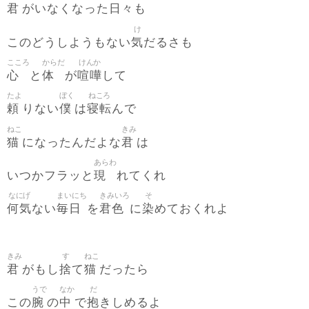
君
日々
がいなくなった
も
け
気
このどうしようもない
だるさも
こころ
からだ
けんか
心
体
喧嘩
と
が
して
たよ
ぼく
ねころ
頼
僕
寝転
りない
は
んで
ねこ
きみ
猫
君
になったんだよな
は
あらわ
現
いつかフラッと
れてくれ
なにげ
まいにち
きみいろ
そ
何気
毎日
君色
染
ない
を
に
めておくれよ
きみ
す
ねこ
君
捨
猫
がもし
て
だったら
うで
なか
だ
腕
中
抱
この
の
で
きしめるよ