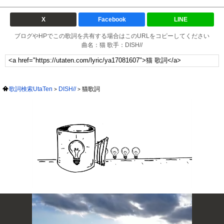
X
Facebook
LINE
ブログやHPでこの歌詞を共有する場合はこのURLをコピーしてください
曲名：猫 歌手：DISH//
歌詞検索UtaTen
DISH//
猫歌詞