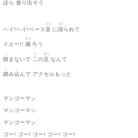
放
出
ほら
り
そう
おん
ゆ
音
揺
ヘイ!ヘイ!ベース
に
られて
おど
踊
イエー!!
ろう
ふ
に
あし
踏
二
足
まないで
の
なんて
ふ
こ
踏
込
み
んで アクセルもっと
マンゴーマン
マンゴーマン
マンゴーマン
ゴー! ゴー! ゴー! ゴー! ゴー!