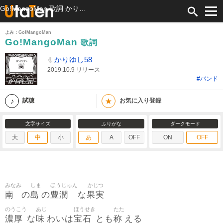
Go!MangoMan 歌詞 かりゆし58 ふりがな付
よみ：Go!MangoMan
Go!MangoMan
歌詞
かりゆし58
2019.10.9 リリース
#バンド
★
試聴
お気に入り登録
文字サイズ
ふりがな
ダークモード
大
中
小
あ
A
OFF
ON
OFF
みなみ
しま
ほうじゅん
かじつ
南
島
豊潤
果実
の
の
な
のうこう
あじ
ほうせき
たた
濃厚
味
宝石
称
な
わいは
とも
える