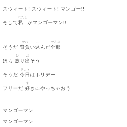
スウィート! スウィート! マンゴー!!
わたし
私
そして
がマンゴーマン!!
せお
こ
ぜんぶ
背負
込
全部
そうだ
い
んだ
ひ
だ
放
出
ほら
り
そう
きょう
今日
そうだ
はホリデー
す
好
フリーだ
きにやっちゃおう
マンゴーマン
マンゴーマン