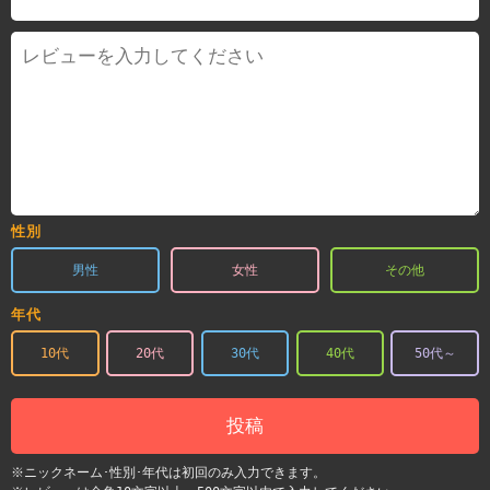
性別
男性
女性
その他
年代
10代
20代
30代
40代
50代～
投稿
※ニックネーム･性別･年代は初回のみ入力できます。