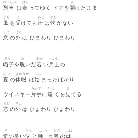
れっしゃ
はし
あ
列車
走
開
は
ってゆく ドアを
けたまま
かぜ
う
あせ
かわ
風
受
汗
乾
を
けても
は
かない
まど
そと
窓
外
の
は ひまわり ひまわり
ぼうし
ぬ
わか
へいし
帽子
脱
若
兵士
を
いだ
い
の
なつ
きゅうか
はじ
夏
休暇
始
の
は
まったばかり
かたて
とお
み
片手
遠
見
ウイスキー
に
くを
てる
まど
そと
窓
外
の
は ひまわり ひまわり
き
よ
ちち
はたら
もの
はは
気
良
父
働
者
母
の
い
と
き
の