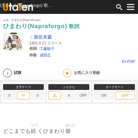
ひまわり(Napraforgo) 歌詞 遊佐未森 ふりがな付
よみ：ひまわり(Napraforgo)
ひまわり(Napraforgo)
歌詞
遊佐未森
1991.9.21 リリース
作詞
工藤順子
作曲
成田忍
#J-POP
★
試聴
お気に入り登録
文字サイズ
ふりがな
ダークモード
大
中
小
あ
A
OFF
ON
OFF
つづ
ばたけ
続
畑
どこまでも
くひまわり