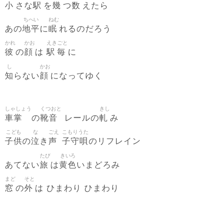
小
駅
幾
数
さな
を
つ
えたら
ちへい
ねむ
地平
眠
あの
に
れるのだろう
かれ
かお
えき
ごと
彼
顔
駅
毎
の
は
に
し
かお
知
顔
らない
になってゆく
しゃしょう
くつおと
きし
車掌
靴音
軋
の
レールの
み
こども
な
ごえ
こもりうた
子供
泣
声
子守唄
の
き
のリフレイン
たび
きいろ
旅
黄色
あてない
は
いまどろみ
まど
そと
窓
外
の
は ひまわり ひまわり