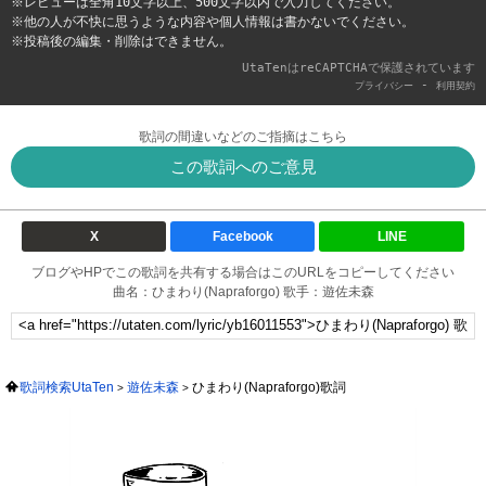
※レビューは全角10文字以上、500文字以内で入力してください。
※他の人が不快に思うような内容や個人情報は書かないでください。
※投稿後の編集・削除はできません。
UtaTenはreCAPTCHAで保護されています
-
プライバシー
利用契約
歌詞の間違いなどのご指摘はこちら
この歌詞へのご意見
X
Facebook
LINE
ブログやHPでこの歌詞を共有する場合はこのURLをコピーしてください
曲名：ひまわり(Napraforgo) 歌手：遊佐未森
歌詞検索UtaTen
遊佐未森
ひまわり(Napraforgo)歌詞