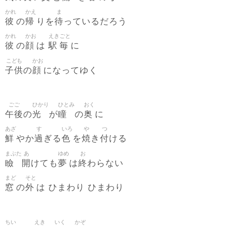
かれ
かえ
ま
彼
帰
待
の
りを
っているだろう
かれ
かお
えき
ごと
彼
顔
駅
毎
の
は
に
こども
かお
子供
顔
の
になってゆく
ごご
ひかり
ひとみ
おく
午後
光
瞳
奥
の
が
の
に
あざ
す
いろ
や
つ
鮮
過
色
焼
付
やか
ぎる
を
き
ける
まぶた
あ
ゆめ
お
瞼
開
夢
終
けても
は
わらない
まど
そと
窓
外
の
は ひまわり ひまわり
ちい
えき
いく
かぞ