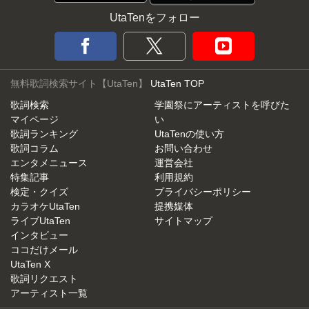
UtaTenをフォロー
無料歌詞検索サイト【UtaTen】
UtaTen TOP
歌詞検索
学園祭にアーティストを呼びた
マイページ
い
歌詞ランキング
UtaTenの使い方
歌詞コラム
お問い合わせ
エンタメニュース
運営会社
特集記事
利用規約
検定・クイズ
プライバシーポリシー
カラオケUtaTen
提携媒体
ライブUtaTen
サイトマップ
インタビュー
ココだけメール
UtaTen X
歌詞リクエスト
アーティスト一覧