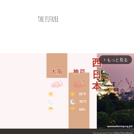
もっと見る
arrow_forward_ios
Powered by 
GliaStudios