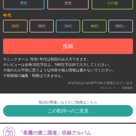
男性
女性
その他
年代
10代
20代
30代
40代
50代～
投稿
※ニックネーム･性別･年代は初回のみ入力できます。
※レビューは全角10文字以上、500文字以内で入力してください。
※他の人が不快に思うような内容や個人情報は書かないでください。
※投稿後の編集・削除はできません。
UtaTenはreCAPTCHAで保護されています
-
プライバシー
利用契約
歌詞の間違いなどのご指摘はこちら
この歌詞へのご意見
「夜霧の第二国道」収録アルバム