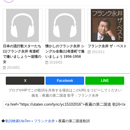
日本の流行歌スターたち
懐かしのフランク永井 シ
フランク永井 ザ・ベスト
(1)フランク永井 有楽町
ングル全集(1)有楽町で逢
2013/11
で逢いましょう〜追憶の
いましょう 1956-1958
女
2016/02
2019/01
X
Facebook
LINE
ブログやHPでこの歌詞を共有する場合はこのURLをコピーしてください
曲名：夜霧の第二国道 歌手：フランク永井
歌詞検索UtaTen
フランク永井
夜霧の第二国道歌詞