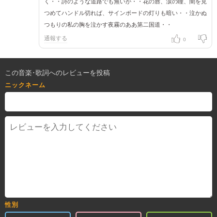
く・・詩のような道路でも無いが・・花の唇、涙の瞳、闇を見
つめてハンドル切れば、サインボードの灯りも暗い・・泣かぬ
つもりの私の胸を泣かす夜霧のああ第二国道・・
通報する
0
この音楽･歌詞へのレビューを投稿
ニックネーム
性別