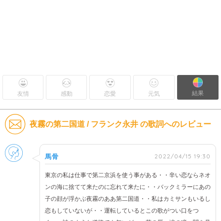
結果
友情
感動
恋愛
元気
夜霧の第二国道 / フランク永井 の歌詞へのレビュー
男性
2022/04/15 19:30
馬骨
東京の私は仕事で第二京浜を使う事がある・・辛い恋ならネオ
ンの海に捨てて来たのに忘れて来たに・・バックミラーにあの
子の顔が浮かぶ夜霧のああ第二国道・・私はカミサンもいるし
恋もしていないが・・運転しているとこの歌がつい口をつ