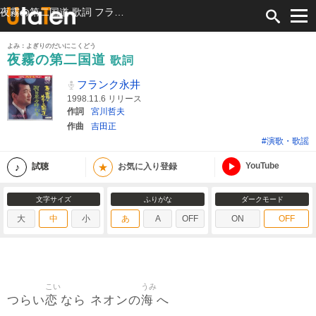
夜霧の第二国道 歌詞 フランク永井 ふりがな付
よみ：よぎりのだいにこくどう
夜霧の第二国道
歌詞
フランク永井
1998.11.6 リリース
作詞
宮川哲夫
作曲
吉田正
#演歌・歌謡
YouTube
★
試聴
お気に入り登録
文字サイズ
ふりがな
ダークモード
大
中
小
あ
A
OFF
ON
OFF
こい
うみ
恋
海
つらい
なら ネオンの
へ