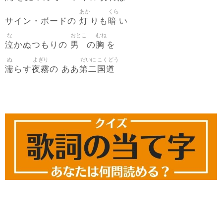
あか
くら
灯
暗
サイン・ボードの
りも
い
な
おとこ
むね
泣
男
胸
かぬつもりの
の
を
ぬ
よぎり
だいに
こくどう
濡
夜霧
第二
国道
らす
の ああ