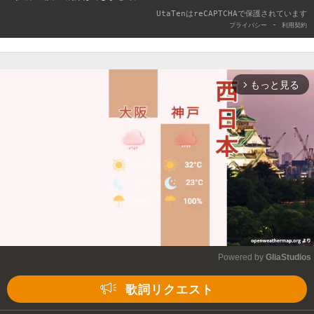
UtaTenはreCAPTCHAで保護されています
-
プライバシー
利用契約
もっと見る
arrow_forward_ios
Powered by 
GliaStudios
Mute
歌詞リクエスト