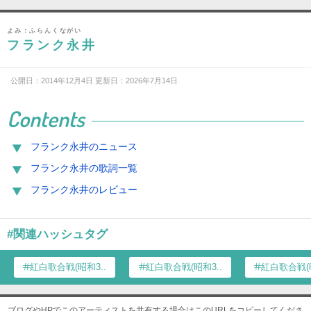
よみ：ふらんくながい
フランク永井
公開日：2014年12月4日 更新日：2026年7月14日
Contents
フランク永井のニュース
フランク永井の歌詞一覧
フランク永井のレビュー
#関連ハッシュタグ
紅白歌合戦(昭和3...
紅白歌合戦(昭和3...
紅白歌合戦(昭
ブログやHPでこのアーティストを共有する場合はこのURLをコピーしてくださ