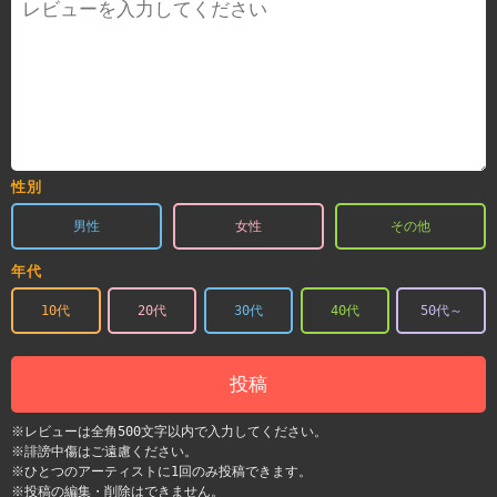
性別
男性
女性
その他
年代
10代
20代
30代
40代
50代～
投稿
※レビューは全角500文字以内で入力してください。
※誹謗中傷はご遠慮ください。
※ひとつのアーティストに1回のみ投稿できます。
※投稿の編集・削除はできません。