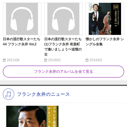
日本の流行歌スターたち
日本の流行歌スターたち
懐かしのフランク永井 シ
44 フランク永井 Vol.2
(1)フランク永井 有楽町
ングル全集
で逢いましょう〜追憶の
女
2021/08
2019/01
2016/02
フランク永井のアルバムを全て見る
フランク永井のニュース