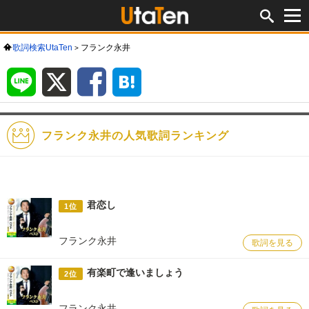
歌詞検索UtaTen
フランク永井
LINE
X
Facebook
は
て
な
ブ
ッ
ク
マ
ー
ク
フランク永井の人気歌詞ランキング
君恋し
1位
フランク永井
歌詞を見る
有楽町で逢いましょう
2位
フランク永井