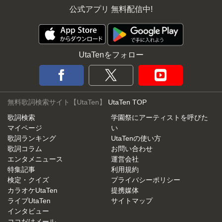
公式アプリ 無料配信中!
UtaTenをフォロー
無料歌詞検索サイト【UtaTen】
UtaTen TOP
歌詞検索
学園祭にアーティストを呼びた
マイページ
い
歌詞ランキング
UtaTenの使い方
歌詞コラム
お問い合わせ
エンタメニュース
運営会社
特集記事
利用規約
検定・クイズ
プライバシーポリシー
カラオケUtaTen
提携媒体
ライブUtaTen
サイトマップ
インタビュー
ココだけメール