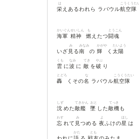
は
こうくうた
栄
航空隊
えあるわれら ラバウル
かいぐん
せいしん
も
とうこん
海軍
精神
燃
闘魂
えたつ
み
みなみ
かがや
たいよう
見
南
輝
太陽
いざ
る
の
く
くも
なみ
てき
やぶ
雲
波
敵
破
に
に
を
り
とどろ
な
こうくうたい
轟
名
航空隊
くその
ラバウル
しず
てきかん
おと
てっき
沈
敵艦
墜
敵機
めた
した
も
わす
み
よ
ほし
忘
見
夜
星
れて
つめる
ふけの
は
かた
とも
語
戦友
われに
る
のみたま