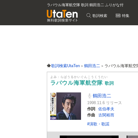
ラバウル海軍航空隊 歌詞 鶴田浩二 ふりがな付
歌詞検索
特集
歌詞検索UtaTen
鶴田浩二
ラバウル海軍航空
よみ：らばうるかいぐんこうくうたい
ラバウル海軍航空隊
歌詞
鶴田浩二
1998.11.6 リリース
作詞
佐伯孝夫
作曲
古関裕而
#演歌・歌謡