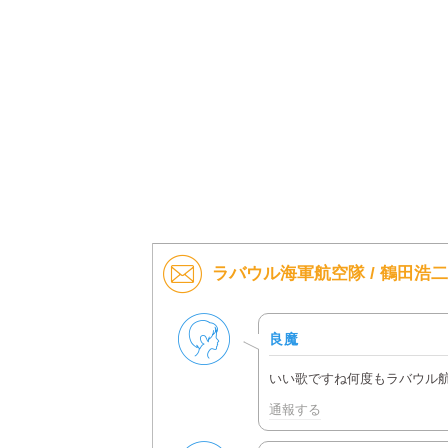
ラバウル海軍航空隊 / 鶴田浩
男性
良魔
いい歌ですね何度もラバウル
通報する