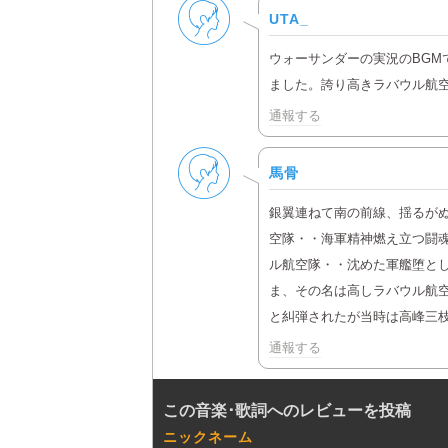
男性
UTA_
ウォーサンダーの実況のBG
ました。誇り高きラバウル航
通報する
男性
馬骨
銀翼連ねて南の前線、揺るが
空隊・・海軍精神燃え立つ闘
ル航空隊・・沈めた軍艦堕と
ま、その名は高しラバウル航
と糾弾されたが当時は高峰三
通報する
この音楽･歌詞へのレビューを投稿
ニックネーム