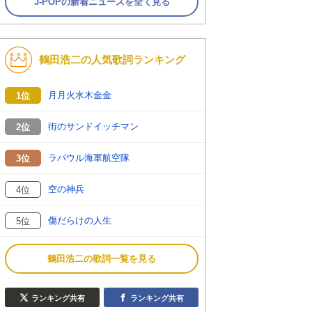
J-POPの新着ニュースを全て見る
鶴田浩二の人気歌詞ランキング
月月火水木金金
1位
街のサンドイッチマン
2位
ラバウル海軍航空隊
3位
空の神兵
4位
傷だらけの人生
5位
鶴田浩二の歌詞一覧を見る
ランキング共有
ランキング共有