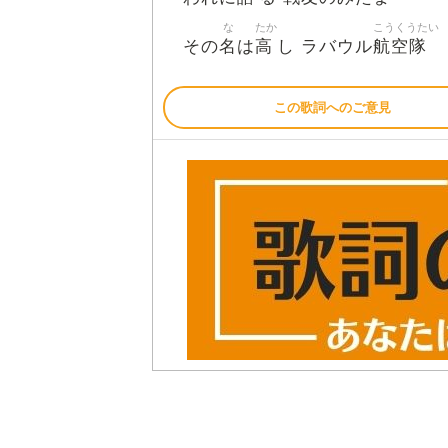
な
たか
こうくうたい
名
高
航空隊
その
は
し ラバウル
この歌詞へのご意見