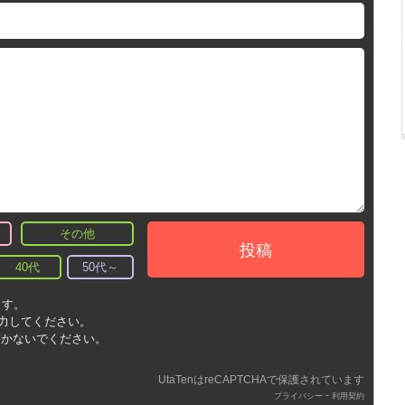
その他
投稿
40代
50代～
ます。
入力してください。
書かないでください。
UtaTenはreCAPTCHAで保護されています
-
プライバシー
利用契約