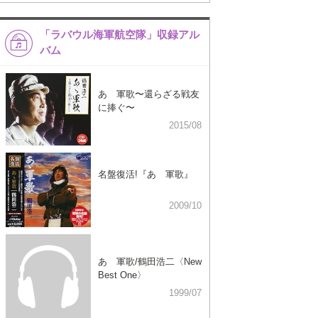
「ラバウル海軍航空隊」収録アル
バム
あゝ軍歌〜還らざる戦友
に捧ぐ〜
2015/08
名盤復活!『あゝ軍歌』
2009/10
あゝ軍歌/鶴田浩二〈New
Best One〉
1999/07