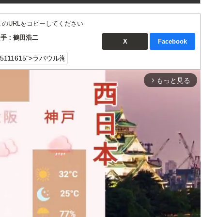
このURLをコピーしてください
歌手：鶴田浩二
X
Facebook
もっと見る
arrow_forward_ios