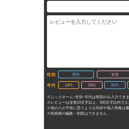
男性
女性
性別
10代
20代
30代
年代
※ニックネーム･性別･年代は初回のみ入力でき
※レビューは全角10文字以上、500文字以内で
※他の人が不快に思うような内容や個人情報は
※投稿後の編集・削除はできません。