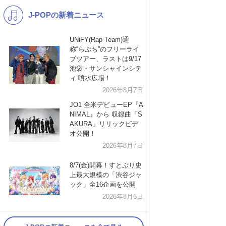
J-POPの新着ニュース
K-POP
演歌・歌謡
バンド
洋楽
UNiFY(Rap Team)通
称“らぷち”のフリーライ
VTuber
ディズニー
ブツアー、ラストは9/17
池袋・サンシャインシテ
ィ 噴水広場！
2026年8月7日
JO1 全米デビューEP『A
NIMAL』から 収録曲「S
AKURA」リリックビデ
オ公開！
2026年8月7日
8/7(金)開幕！すとぷり史
上最大規模の「渋谷ジャ
ック」全16企画を公開
2026年8月6日