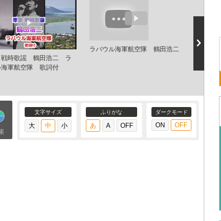
ラバウル海軍航空隊 鶴田浩二
 戦時歌謡 鶴田浩二 ラ
【日本
ル海軍航空隊 歌詞付
隊 Rabau
Corps(Ra
Japanese
文字サイズ
ふりがな
ダークモード
果