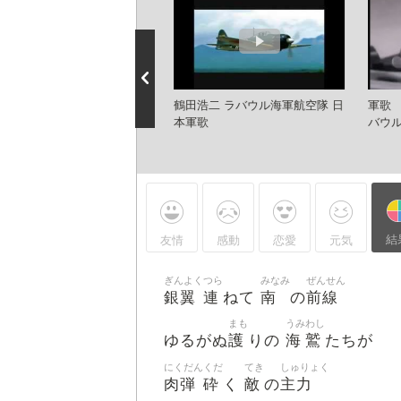
バウル海軍航空隊
鶴田浩二 ラバウル海軍航空隊 日
軍歌
本軍歌
バウ
結
友情
感動
恋愛
元気
ぎんよく
つら
みなみ
ぜんせん
銀翼
連
南
前線
ねて
の
まも
うみ
わし
護
海
鷲
ゆるがぬ
りの
たちが
にくだん
くだ
てき
しゅりょく
肉弾
砕
敵
主力
く
の