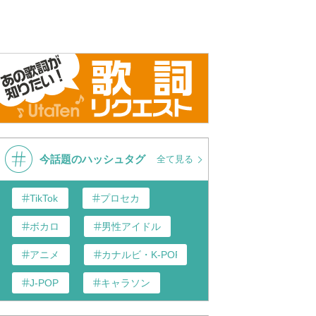
軍歌】ラバウル海軍航空
ラバウル海軍航空隊
鶴田浩二 
l Naval Air
本軍歌
bauru kaigun kōkū-tai) -
 Military Song
今話題のハッシュタグ
全て見る
TikTok
プロセカ
ボカロ
男性アイドル
アニメ
カナルビ・K-POP和訳
J-POP
キャラソン
あんスタ
歌い手