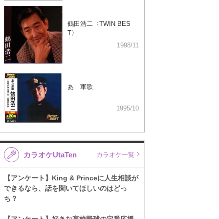
鶴田浩二〈TWIN BES
T〉
1998/11
あゝ軍歌
1995/10
カラオケUtaTen
カラオケ一覧
【アンケート】King & Princeに人生相談が
できるなら、話を聞いてほしいのはどっ
ち？
【アンケート】好きな高校野球の定番応援