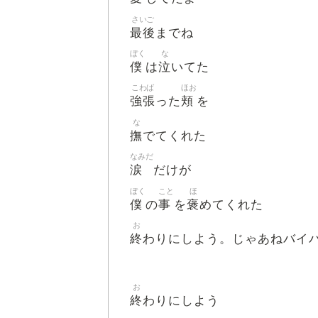
さいご
最後
までね
ぼく
な
僕
泣
は
いてた
こわば
ほお
強張
頬
った
を
な
撫
でてくれた
なみだ
涙
だけが
ぼく
こと
ほ
僕
事
褒
の
を
めてくれた
お
終
わりにしよう。じゃあねバイ
お
終
わりにしよう