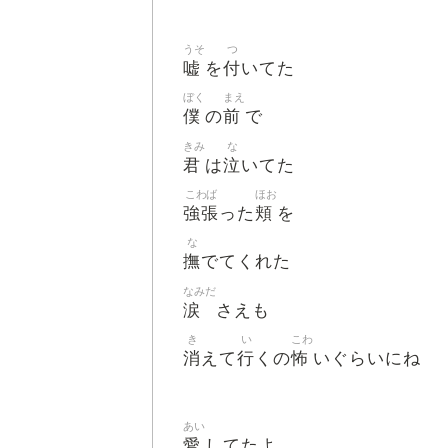
うそ
つ
嘘
付
を
いてた
ぼく
まえ
僕
前
の
で
きみ
な
君
泣
は
いてた
こわば
ほお
強張
頬
った
を
な
撫
でてくれた
なみだ
涙
さえも
き
い
こわ
消
行
怖
えて
くの
いぐらいにね
あい
愛
してたよ