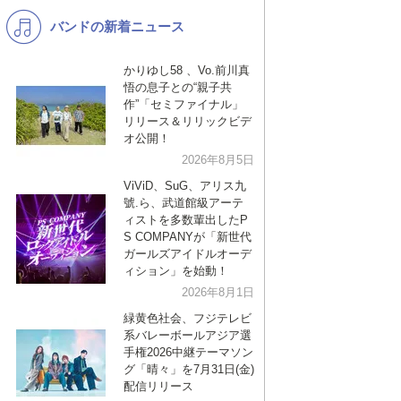
バンドの新着ニュース
K-POP
演歌・歌謡
バンド
洋楽
かりゆし58 、Vo.前川真
悟の息子との“親子共
VTuber
ディズニー
作”「セミファイナル」
リリース＆リリックビデ
オ公開！
2026年8月5日
ViViD、SuG、アリス九
號.ら、武道館級アーテ
ィストを多数輩出したP
S COMPANYが「新世代
ガールズアイドルオーデ
ィション」を始動！
2026年8月1日
緑黄色社会、フジテレビ
系バレーボールアジア選
手権2026中継テーマソン
グ「晴々」を7月31日(金)
配信リリース