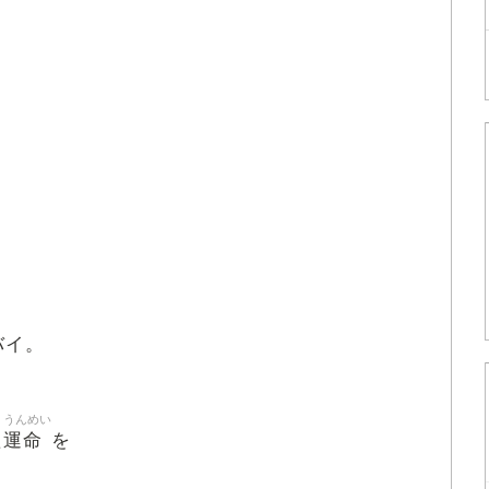
バイ。
うんめい
運命
た
を