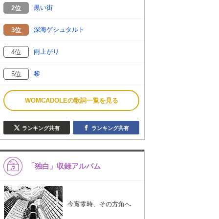
黒い街
2位
深海ゲシュタルト
3位
雨上がり
4位
黎
5位
WOMCADOLEの歌詞一覧を見る
ランキング共有
ランキング共有
「独白」収録アルバム
今宵零時、その方角へ