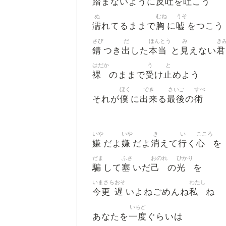
踏
反吐
吐
まないように
を
こう
ぬ
むね
うそ
濡
胸
嘘
れてるままで
に
をつこう
さび
だ
ほんとう
み
き
錆
出
本当
見
君
つき
した
と
えない
はだか
う
と
裸
受
止
のままで
け
めよう
ぼく
でき
さいご
すべ
僕
出来
最後
術
それが
に
る
の
いや
いや
き
い
こころ
嫌
嫌
消
行
心
だよ
だよ
えて
く
を
だま
ふさ
おのれ
ひかり
騙
塞
己
光
して
いだ
の
を
いまさら
おそ
わたし
今更
遅
私
いよねごめんね
ね
いちど
一度
あなたを
ぐらいは