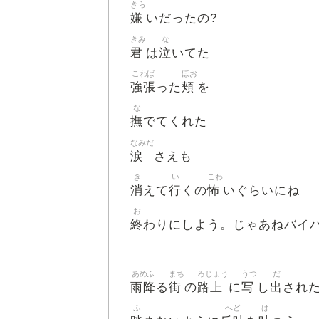
きら
嫌
いだったの?
きみ
な
君
泣
は
いてた
こわば
ほお
強張
頬
った
を
な
撫
でてくれた
なみだ
涙
さえも
き
い
こわ
消
行
怖
えて
くの
いぐらいにね
お
終
わりにしよう。じゃあねバイ
あめふ
まち
ろじょう
うつ
だ
雨降
街
路上
写
出
る
の
に
し
され
ふ
へど
は