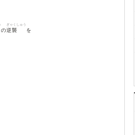
み
ぎゃくしゅう
逆襲
の
を