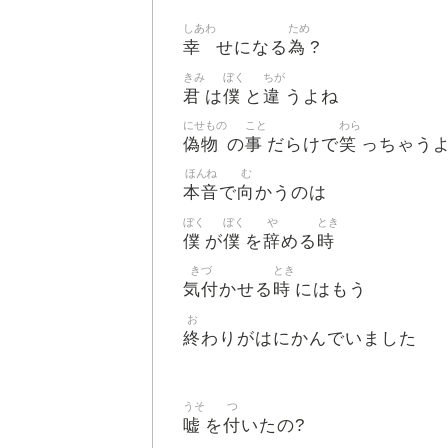
しあわ
ため
幸
為
せになる
?
きみ
ぼく
ちが
君
僕
違
は
と
うよね
にせもの
こと
わら
偽物
事
笑
の
だらけで
っちゃう
ほんね
む
本音
向
で
かうのは
ぼく
ぼく
や
とき
僕
僕
辞
時
が
を
める
きづ
とき
気付
時
かせる
にはもう
お
終
わりがはにかんでいました
うそ
つ
嘘
付
を
いたの?