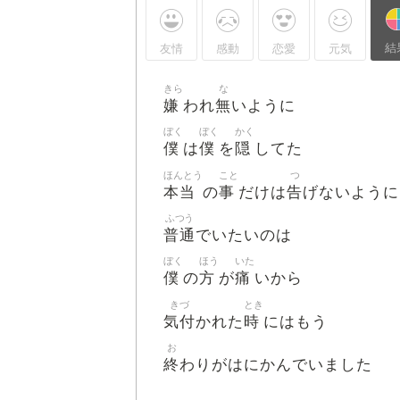
結
友情
感動
恋愛
元気
きら
な
嫌
無
われ
いように
ぼく
ぼく
かく
僕
僕
隠
は
を
してた
ほんとう
こと
つ
本当
事
告
の
だけは
げないように
ふつう
普通
でいたいのは
ぼく
ほう
いた
僕
方
痛
の
が
いから
きづ
とき
気付
時
かれた
にはもう
お
終
わりがはにかんでいました