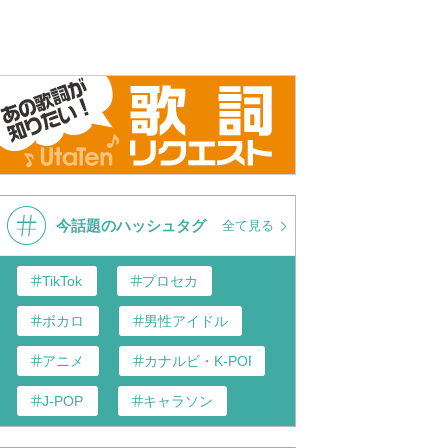
今話題のハッシュタグ
全て見る
TikTok
プロセカ
ボカロ
男性アイドル
アニメ
カナルビ・K-POP和訳
J-POP
キャラソン
あんスタ
歌い手