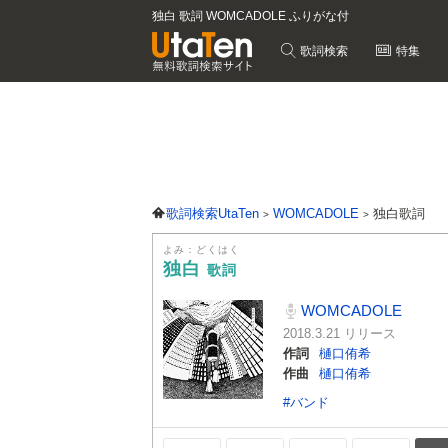
独白 歌詞 WOMCADOLE ふりがな付
歌詞検索
特集
歌詞検索UtaTen
WOMCADOLE
独白歌詞
よみ：どくはく
独白
歌詞
WOMCADOLE
2018.3.21 リリース
作詞
樋口侑希
作曲
樋口侑希
#バンド