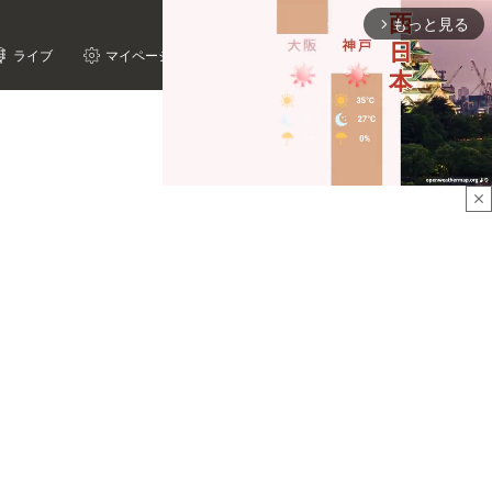
もっと見る
arrow_forward_ios
ライブ
マイページ
close
Mute