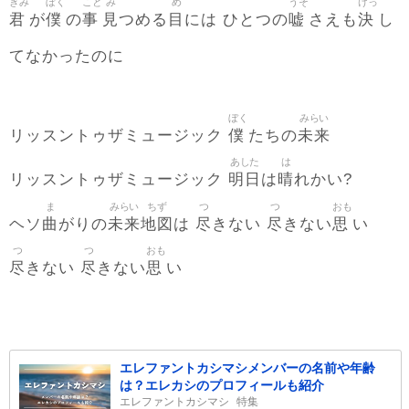
きみ
ぼく
こと
み
め
うそ
けっ
君
僕
事
見
目
嘘
決
が
の
つめる
には ひとつの
さえも
し
てなかったのに
ぼく
みらい
僕
未来
リッスントゥザミュージック
たちの
あした
は
明日
晴
リッスントゥザミュージック
は
れかい?
ま
みらい
ちず
つ
つ
おも
曲
未来
地図
尽
尽
思
ヘソ
がりの
は
きない
きない
い
つ
つ
おも
尽
尽
思
きない
きない
い
エレファントカシマシメンバーの名前や年齢
は？エレカシのプロフィールも紹介
エレファントカシマシ
特集