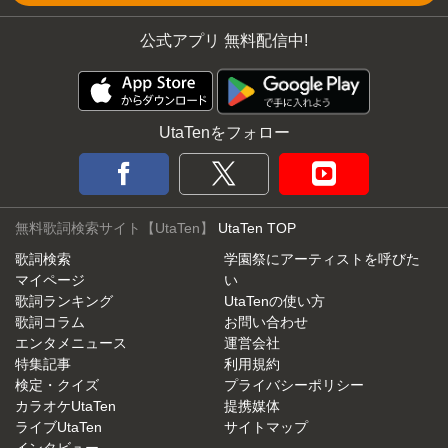
公式アプリ 無料配信中!
UtaTenをフォロー
無料歌詞検索サイト【UtaTen】
UtaTen TOP
歌詞検索
学園祭にアーティストを呼びた
マイページ
い
歌詞ランキング
UtaTenの使い方
歌詞コラム
お問い合わせ
エンタメニュース
運営会社
特集記事
利用規約
検定・クイズ
プライバシーポリシー
カラオケUtaTen
提携媒体
ライブUtaTen
サイトマップ