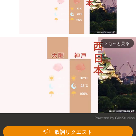
もっと見る
arrow_forward_ios
Mute
Powered by 
GliaStudios
Mute
歌詞リクエスト