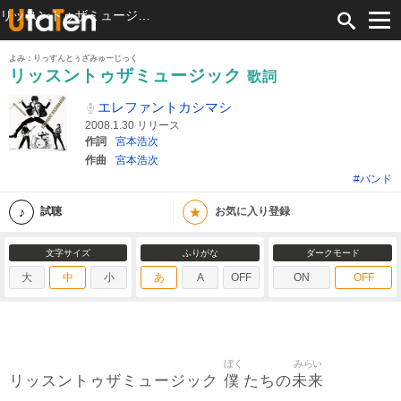
リッスントゥザミュージック 歌詞 エレファントカシマシ ふりがな付
よみ：りっすんとぅざみゅーじっく
リッスントゥザミュージック
歌詞
エレファントカシマシ
2008.1.30 リリース
作詞
宮本浩次
作曲
宮本浩次
#バンド
★
試聴
お気に入り登録
文字サイズ
ふりがな
ダークモード
大
中
小
あ
A
OFF
ON
OFF
ぼく
みらい
僕
未来
リッスントゥザミュージック
たちの