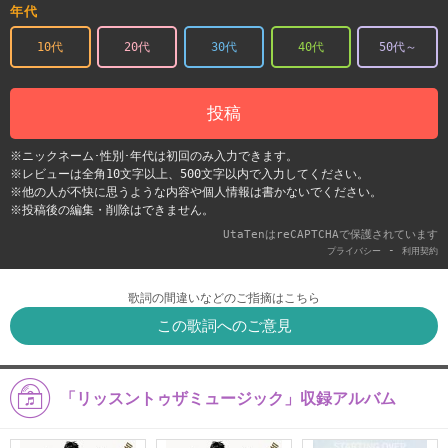
年代
10代
20代
30代
40代
50代～
投稿
※ニックネーム･性別･年代は初回のみ入力できます。
※レビューは全角10文字以上、500文字以内で入力してください。
※他の人が不快に思うような内容や個人情報は書かないでください。
※投稿後の編集・削除はできません。
UtaTenはreCAPTCHAで保護されています
-
プライバシー
利用契約
歌詞の間違いなどのご指摘はこちら
この歌詞へのご意見
「リッスントゥザミュージック」収録アルバム