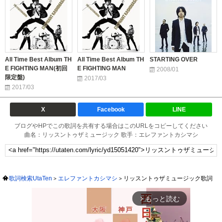
All Time Best Album TH
All Time Best Album TH
STARTING OVER
E FIGHTING MAN(初回
E FIGHTING MAN
2008/01
限定盤)
2017/03
2017/03
X
Facebook
LINE
ブログやHPでこの歌詞を共有する場合はこのURLをコピーしてください
曲名：リッスントゥザミュージック 歌手：エレファントカシマシ
歌詞検索UtaTen
エレファントカシマシ
リッスントゥザミュージック歌詞
もっと読む
arrow_forward_ios