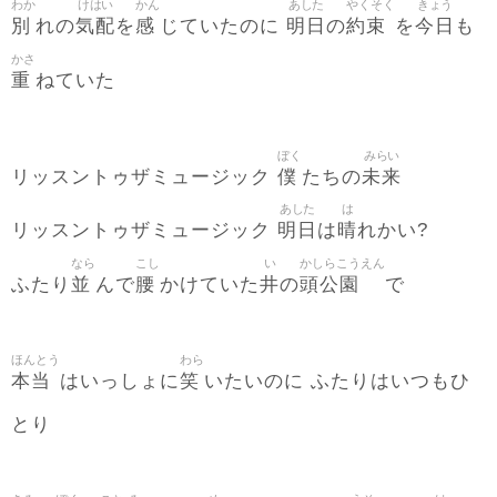
わか
けはい
かん
あした
やくそく
きょう
別
気配
感
明日
約束
今日
れの
を
じていたのに
の
を
も
かさ
重
ねていた
ぼく
みらい
僕
未来
リッスントゥザミュージック
たちの
あした
は
明日
晴
リッスントゥザミュージック
は
れかい?
なら
こし
い
かしらこうえん
並
腰
井
頭公園
ふたり
んで
かけていた
の
で
ほんとう
わら
本当
笑
はいっしょに
いたいのに ふたりはいつもひ
とり