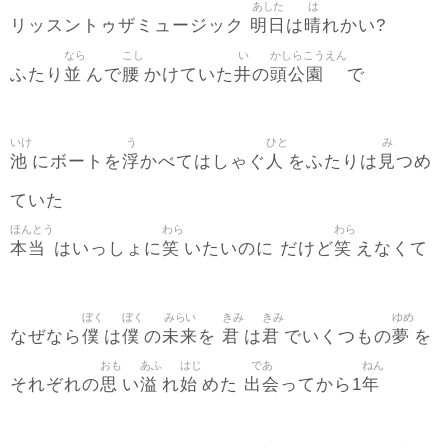
あした
は
明日
晴
リッスントゥザミュージック
は
れかい?
なら
こし
い
かしらこうえん
並
腰
井
頭公園
ふたり
んで
かけていた
の
で
いけ
う
ひと
み
池
浮
人
見
にボートを
かべてはしゃぐ
をふたりは
つめ
ていた
ほんとう
わら
わら
本当
笑
笑
はいっしょに
いたいのに だけど
えなくて
ぼく
ぼく
みらい
きみ
きみ
ゆめ
僕
僕
未来
君
君
夢
なぜなら
は
の
を
は
でいくつもの
を
おも
あふ
はじ
であ
ねん
思
溢
始
出会
年
それぞれの
い
れ
めた
ってから1