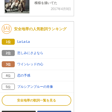
模様を描いてた
2017年4月9日
安全地帯の人気歌詞ランキング
La-La-La
1位
悲しみにさよなら
2位
ワインレッドの心
3位
恋の予感
4位
プルシアンブルーの肖像
5位
安全地帯の歌詞一覧を見る