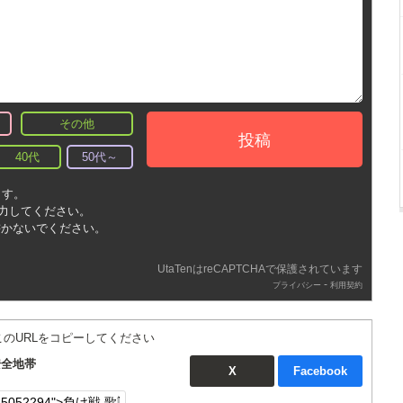
その他
投稿
40代
50代～
ます。
入力してください。
書かないでください。
UtaTenはreCAPTCHAで保護されています
-
プライバシー
利用契約
このURLをコピーしてください
安全地帯
X
Facebook