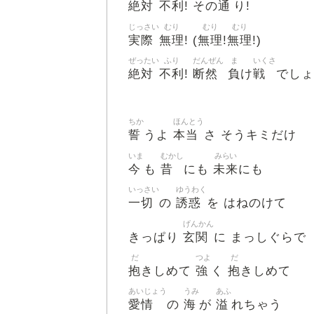
絶対
不利
通
! その
り!
じっさい
むり
むり
むり
実際
無理
無理
無理
! (
!
!)
ぜったい
ふり
だんぜん
ま
いくさ
絶対
不利
断然
負
戦
!
け
でしょ
ちか
ほんとう
誓
本当
うよ
さ そうキミだけ
いま
むかし
みらい
今
昔
未来
も
にも
にも
いっさい
ゆうわく
一切
誘惑
の
を はねのけて
げんかん
玄関
きっぱり
に まっしぐらで
だ
つよ
だ
抱
強
抱
きしめて
く
きしめて
あいじょう
うみ
あふ
愛情
海
溢
の
が
れちゃう