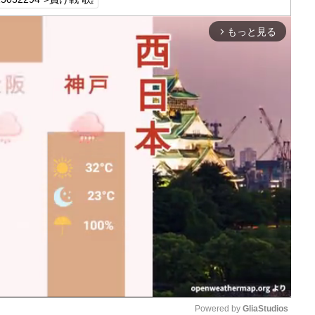
もっと見る
arrow_forward_ios
Powered by 
GliaStudios