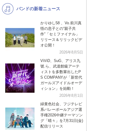
バンドの新着ニュース
K-POP
洋楽
バンド
演歌・歌謡
かりゆし58 、Vo.前川真
悟の息子との“親子共
VTuber
ジャニーズ
作”「セミファイナル」
リリース＆リリックビデ
オ公開！
2026年8月5日
ViViD、SuG、アリス九
號.ら、武道館級アーテ
ィストを多数輩出したP
S COMPANYが「新世代
ガールズアイドルオーデ
ィション」を始動！
2026年8月1日
緑黄色社会、フジテレビ
系バレーボールアジア選
手権2026中継テーマソン
グ「晴々」を7月31日(金)
配信リリース