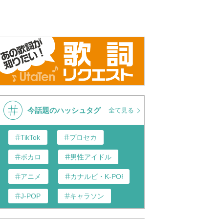
今話題のハッシュタグ
全て見る
TikTok
プロセカ
ボカロ
男性アイドル
アニメ
カナルビ・K-POP和訳
J-POP
キャラソン
歌い手
あんスタ