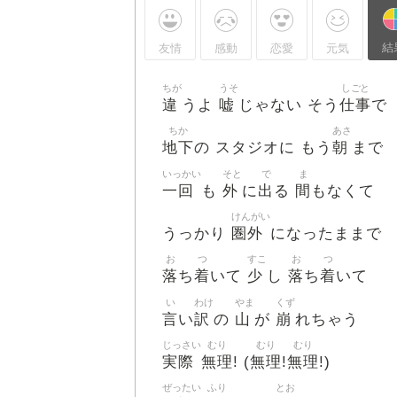
結
友情
感動
恋愛
元気
ちが
うそ
しごと
違
嘘
仕事
うよ
じゃない そう
で
ちか
あさ
地下
朝
の スタジオに もう
まで
いっかい
そと
で
ま
一回
外
出
間
も
に
る
もなくて
けんがい
圏外
うっかり
になったままで
お
つ
すこ
お
つ
落
着
少
落
着
ち
いて
し
ち
いて
い
わけ
やま
くず
言
訳
山
崩
い
の
が
れちゃう
じっさい
むり
むり
むり
実際
無理
無理
無理
! (
!
!)
ぜったい
ふり
とお