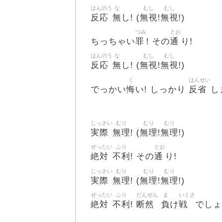
はんのう
な
むし
むし
反応
無
無視
無視
し! (
!
!)
つみ
とお
罪
通
ちっちゃい
! その
り!
はんのう
な
むし
むし
反応
無
無視
無視
し! (
!
!)
く
はんせい
悔
反省
でっかい
い! しっかり
し
じっさい
むり
むり
むり
実際
無理
無理
無理
! (
!
!)
ぜったい
ふり
とお
絶対
不利
通
! その
り!
じっさい
むり
むり
むり
実際
無理
無理
無理
! (
!
!)
ぜったい
ふり
だんぜん
ま
いくさ
絶対
不利
断然
負
戦
!
け
でしょ