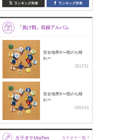
ランキング共有
ランキング共有
「負け戦」収録アルバム
安全地帯X〜雨のち晴
れ〜
2017/11
安全地帯X〜雨のち晴
れ〜
2003/10
カラオケUtaTen
カラオケ一覧