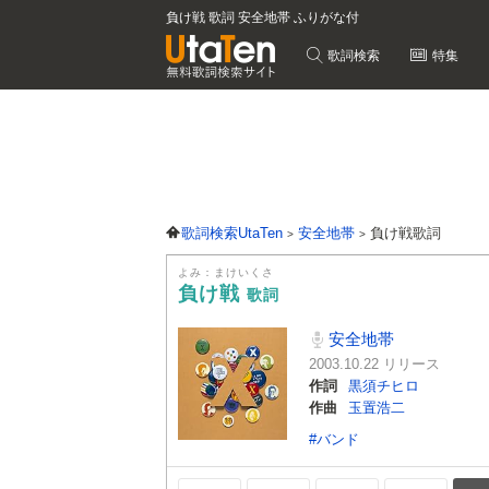
負け戦 歌詞 安全地帯 ふりがな付
歌詞検索
特集
歌詞検索UtaTen
安全地帯
負け戦歌詞
よみ：まけいくさ
負け戦
歌詞
安全地帯
2003.10.22 リリース
作詞
黒須チヒロ
作曲
玉置浩二
#バンド