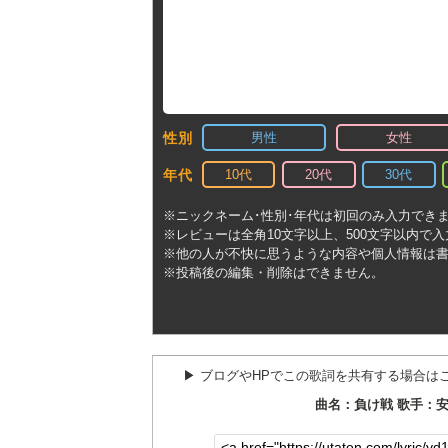
男性
女性
性別
10代
20代
30代
年代
※ニックネーム･性別･年代は初回のみ入力でき
※レビューは全角10文字以上、500文字以内で
※他の人が不快に思うような内容や個人情報は
※投稿後の編集・削除はできません。
▶︎ ブログやHPでこの歌詞を共有する場合は
曲名：負け戦 歌手：