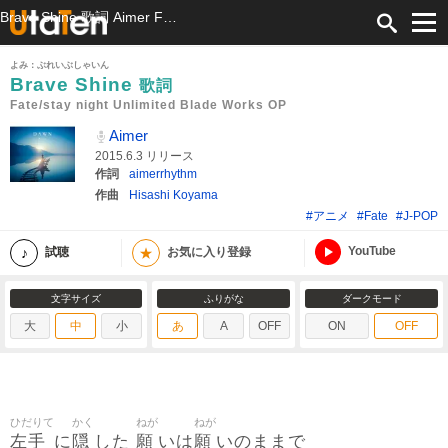
Brave Shine 歌詞 Aimer Fate/stay night Unlimited Blade Works OP ふりがな付
よみ：ぶれいぶしゃいん
Brave Shine
歌詞
Fate/stay night Unlimited Blade Works OP
Aimer
2015.6.3 リリース
作詞
aimerrhythm
作曲
Hisashi Koyama
#アニメ
#Fate
#J-POP
YouTube
★
試聴
お気に入り登録
文字サイズ
ふりがな
ダークモード
大
中
小
あ
A
OFF
ON
OFF
ひだりて
かく
ねが
ねが
左手
隠
願
願
に
した
いは
いのままで