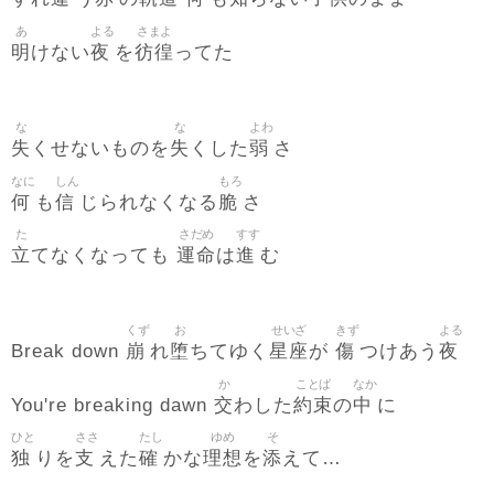
あ
よる
さまよ
明
夜
彷徨
けない
を
ってた
な
な
よわ
失
失
弱
くせないものを
くした
さ
なに
しん
もろ
何
信
脆
も
じられなくなる
さ
た
さだめ
すす
立
運命
進
てなくなっても
は
む
くず
お
せいざ
きず
よる
崩
堕
星座
傷
夜
Break down
れ
ちてゆく
が
つけあう
か
ことば
なか
交
約束
中
You're breaking dawn
わした
の
に
ひと
ささ
たし
ゆめ
そ
独
支
確
理想
添
りを
えた
かな
を
えて…