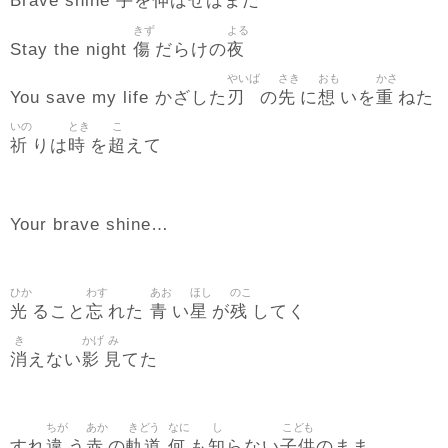
手
伸
Brave shine
を
ばせばまだ
きず
よる
傷
夜
Stay the night
だらけの
やいば
さき
おも
かさ
刃
先
想
重
You save my life かざした
の
に
いを
ねた
いの
とき
こ
祈
時
超
りは
を
えて
Your brave shine…
ひか
わす
あお
ほし
のこ
光
忘
青
星
残
ること
れた
い
が
してく
き
かげ
み
消
影
見
えない
てた
ちが
あか
きどう
なに
し
こども
違
赤
軌道
何
知
子供
すれ
う
の
も
らない
のまま