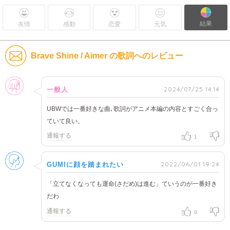
結果
友情
感動
恋愛
元気
Brave Shine / Aimer の歌詞へのレビュー
女性
2024/07/25 14:14
一般人
UBWでは一番好きな曲､歌詞がアニメ本編の内容とすごく合っ
ていて良い。
通報する
1
男性
2022/06/01 19:24
GUMIに顔を踏まれたい
「立てなくなっても運命(さだめ)は進む」ていうのが一番好き
だわ
通報する
0