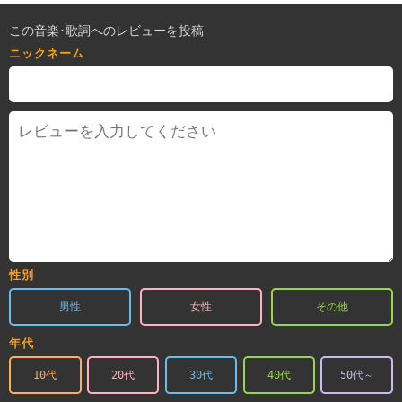
この音楽･歌詞へのレビューを投稿
ニックネーム
性別
男性
女性
その他
年代
10代
20代
30代
40代
50代～