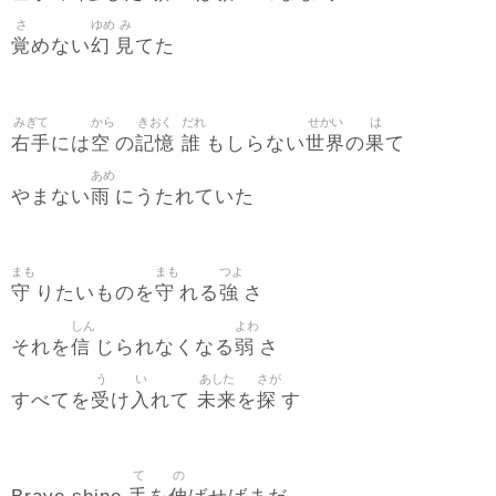
さ
ゆめ
み
覚
幻
見
めない
てた
みぎて
から
きおく
だれ
せかい
は
右手
空
記憶
誰
世界
果
には
の
もしらない
の
て
あめ
雨
やまない
にうたれていた
まも
まも
つよ
守
守
強
りたいものを
れる
さ
しん
よわ
信
弱
それを
じられなくなる
さ
う
い
あした
さが
受
入
未来
探
すべてを
け
れて
を
す
て
の