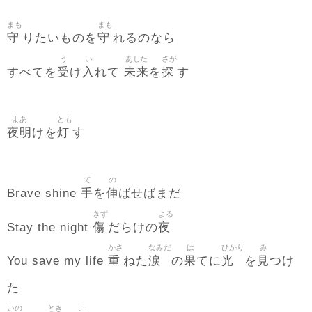
まも
まも
守
守
りたいものを
れるのなら
う
い
あした
さが
受
入
未来
探
すべてを
け
れて
を
す
よあ
とも
夜明
灯
けを
す
て
の
手
伸
Brave shine
を
ばせばまだ
きず
よる
傷
夜
Stay the night
だらけの
かさ
なみだ
は
ひかり
み
重
涙
果
光
見
You save my life
ねた
の
てに
を
つけ
た
いの
とき
こ