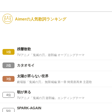
Aimerの人気歌詞ランキング
残響散歌
1位
TVアニメ「鬼滅の刃」遊郭編 オープニングテーマ
カタオモイ
2位
太陽が昇らない世界
3位
劇場版「鬼滅の刃」 無限城編 第一章 猗窩座再来 主題歌
朝が来る
4位
TVアニメ「鬼滅の刃 遊郭編」エンディングテーマ
SPARK-AGAIN
5位