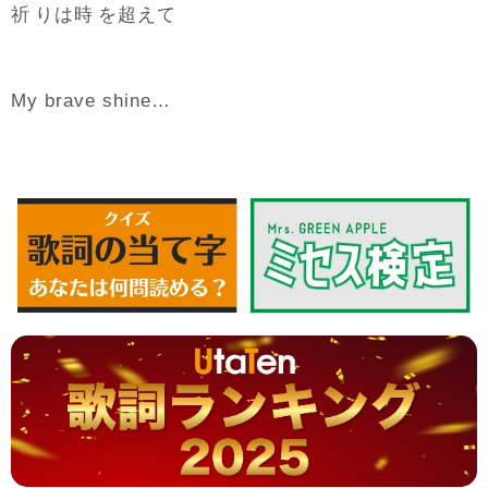
祈
時
超
りは
を
えて
My brave shine…