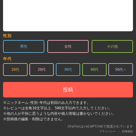
性別
男性
女性
その他
年代
10代
20代
30代
40代
50代～
投稿
※ニックネーム･性別･年代は初回のみ入力できます。
※レビューは全角10文字以上、500文字以内で入力してください。
※他の人が不快に思うような内容や個人情報は書かないでください。
※投稿後の編集・削除はできません。
UtaTenはreCAPTCHAで保護されています
-
プライバシー
利用契約