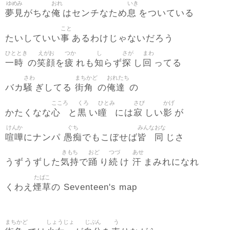
ゆめみ
おれ
いき
夢見
俺
息
がちな
はセンチなため
をついている
こと
事
たいしていい
あるわけじゃないだろう
ひととき
えがお
つか
し
さが
まわ
一時
笑顔
疲
知
探
回
の
を
れも
らず
し
ってる
さわ
まちかど
おれたち
騒
街角
俺達
バカ
ぎしてる
の
の
こころ
くろ
ひとみ
さび
かげ
心
黒
瞳
寂
影
かたくなな
と
い
には
しい
が
けんか
ぐち
みんな
おな
喧嘩
愚痴
皆
同
にナンパ
でもこぼせば
じさ
きもち
おど
つづ
あせ
気持
踊
続
汗
うずうずした
で
り
け
まみれになれ
たばこ
煙草
くわえ
の Seventeen's map
まちかど
しょうじょ
じぶん
う