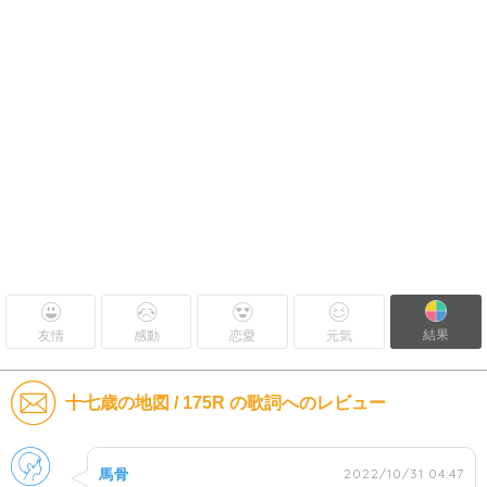
結果
友情
感動
恋愛
元気
十七歳の地図 / 175R の歌詞へのレビュー
男性
2022/10/31 04:47
馬骨