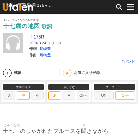
十七歳の地図 歌詞 175R ふりがな付
よみ：じゅうななさいのちず
十七歳の地図
歌詞
175R
2004.3.24 リリース
作詞
尾崎豊
作曲
尾崎豊
#バンド
★
試聴
お気に入り登録
文字サイズ
ふりがな
ダークモード
大
中
小
あ
A
OFF
ON
OFF
じゅうなな
き
十七
聞
のしゃがれたブルースを
きながら