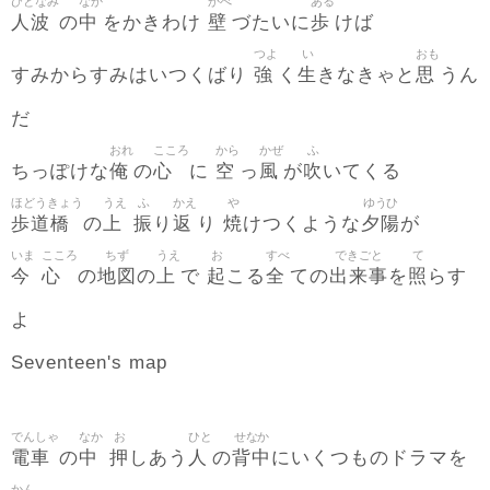
ひとなみ
なか
かべ
ある
人波
中
壁
歩
の
をかきわけ
づたいに
けば
つよ
い
おも
強
生
思
すみからすみはいつくばり
く
きなきゃと
うん
だ
おれ
こころ
から
かぜ
ふ
俺
心
空
風
吹
ちっぽけな
の
に
っ
が
いてくる
ほどうきょう
うえ
ふ
かえ
や
ゆうひ
歩道橋
上
振
返
焼
夕陽
の
り
り
けつくような
が
いま
こころ
ちず
うえ
お
すべ
できごと
て
今
心
地図
上
起
全
出来事
照
の
の
で
こる
ての
を
らす
よ
Seventeen's map
でんしゃ
なか
お
ひと
せなか
電車
中
押
人
背中
の
しあう
の
にいくつものドラマを
かん