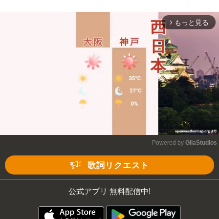
もっと見る
arrow_forward_ios
Powered by 
GliaStudios
Mute
歌詞リクエスト
公式アプリ 無料配信中!