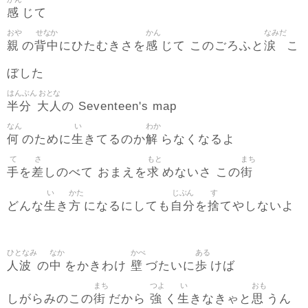
感
じて
おや
せなか
かん
なみだ
親
背中
感
涙
の
にひたむきさを
じて このごろふと
こ
ぼした
はんぶん
おとな
半分
大人
の Seventeen's map
なん
い
わか
何
生
解
のために
きてるのか
らなくなるよ
て
さ
もと
まち
手
差
求
街
を
しのべて おまえを
めないさ この
い
かた
じぶん
す
生
方
自分
捨
どんな
き
になるにしても
を
てやしないよ
ひとなみ
なか
かべ
ある
人波
中
壁
歩
の
をかきわけ
づたいに
けば
まち
つよ
い
おも
街
強
生
思
しがらみのこの
だから
く
きなきゃと
うん