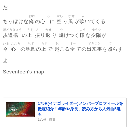
だ
おれ
こころ
から
かぜ
ふ
俺
心
空
風
吹
ちっぽけな
の
に
っ
が
いてくる
ほどうきょう
うえ
ふ
かえ
や
よう
ゆうひ
歩道橋
上
振
返
焼
様
夕陽
の
り
り
けつく
な
が
いま
こころ
ちず
うえ
お
すべ
できごと
て
今
心
地図
上
起
全
出来事
照
の
の
で
こる
ての
を
らす
よ
Seventeen's map
175R(イナゴライダー)メンバープロフィールを
徹底紹介！年齢や身長、読み方から人気曲5選
も
175R
特集