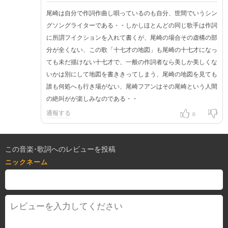
尾崎は自分で作詞作曲し唄っているのも自分、世間でいうシン
グソングライターである・・しかしほとんどの同じ歌手は作詞
に所謂フイクションを入れて書くが、尾崎の場合その虚構の部
分が全くない、この歌「十七才の地図」も尾崎の十七才になっ
ても未だ描けない十七才で、一般の作詞者なら美しか美しくな
いかは別にして地図を書ききってしまう、尾崎の地図を見ても
誰も何処へも行き場がない、尾崎フアンはその尾崎という人間
の絶叫がが楽しみなのである・・
通報する
0
この音楽･歌詞へのレビューを投稿
ニックネーム