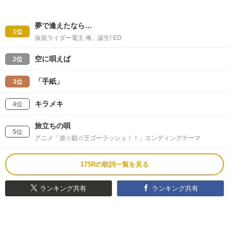
夢で逢えたなら…
1位
仮面ライダー電王 俺、誕生! ED
空に唄えば
2位
「手紙」
3位
キラメキ
4位
旅立ちの唄
5位
アニメ「遊☆戯☆王ゴーラッシュ！！」エンディングテーマ
175Rの歌詞一覧を見る
ランキング共有
ランキング共有