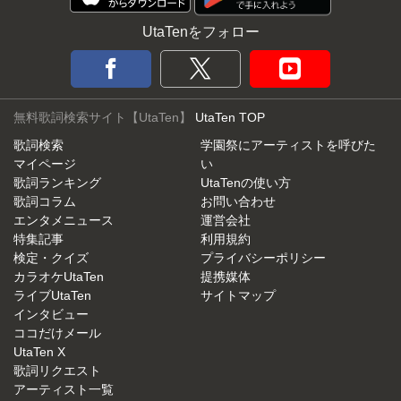
UtaTenをフォロー
無料歌詞検索サイト【UtaTen】
UtaTen TOP
歌詞検索
学園祭にアーティストを呼びた
マイページ
い
歌詞ランキング
UtaTenの使い方
歌詞コラム
お問い合わせ
エンタメニュース
運営会社
特集記事
利用規約
検定・クイズ
プライバシーポリシー
カラオケUtaTen
提携媒体
ライブUtaTen
サイトマップ
インタビュー
ココだけメール
UtaTen X
歌詞リクエスト
アーティスト一覧