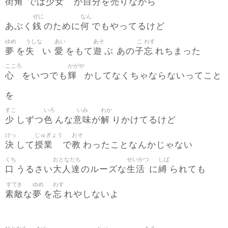
街角
少女
自分
売
では
が
を
りながら
ぜに
なん
銭
何
あぶく
のために
でもやってるけど
ゆめ
うしな
あい
あそ
こ
わす
夢
失
愛
遊
子
忘
を
い
をもて
ぶ あの
れちまった
こころ
かがや
心
輝
をいつでも
かしてなくちゃならないってこと
を
すこ
いろ
いみ
わか
少
色
意味
解
しずつ
んな
が
りかけてるけど
けっ
じゅぎょう
おそ
決
授業
教
して
で
わったことなんかじゃない
くち
おとなたち
せいかつ
しば
口
大人達
生活
縛
うるさい
のルーズな
に
られても
すてき
ゆめ
わす
素敵
夢
忘
な
を
れやしないよ