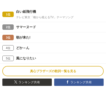
白い紙飛行機
1位
テレビ東京「種から植えるTV」テーマソング
サマーヌード
2位
朝が来た!
3位
どか～ん
4位
風になりたい
5位
真心ブラザーズの歌詞一覧を見る
ランキング共有
ランキング共有