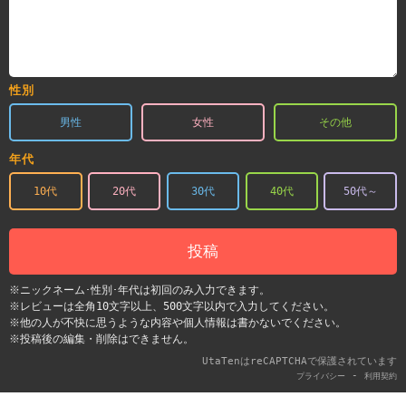
性別
男性
女性
その他
年代
10代
20代
30代
40代
50代～
投稿
※ニックネーム･性別･年代は初回のみ入力できます。
※レビューは全角10文字以上、500文字以内で入力してください。
※他の人が不快に思うような内容や個人情報は書かないでください。
※投稿後の編集・削除はできません。
UtaTenはreCAPTCHAで保護されています
-
プライバシー
利用契約