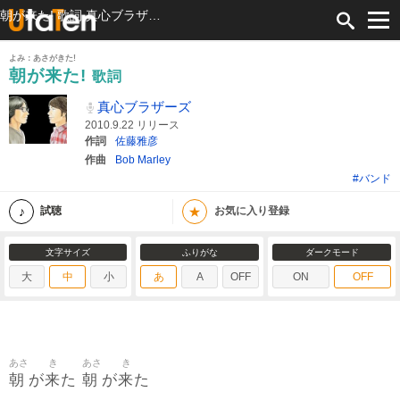
朝が来た! 歌詞 真心ブラザーズ ふりがな付
よみ：あさがきた!
朝が来た!
歌詞
真心ブラザーズ
2010.9.22 リリース
作詞
佐藤雅彦
作曲
Bob Marley
#バンド
★
試聴
お気に入り登録
文字サイズ
ふりがな
ダークモード
大
中
小
あ
A
OFF
ON
OFF
あさ
き
あさ
き
朝
来
朝
来
が
た
が
た