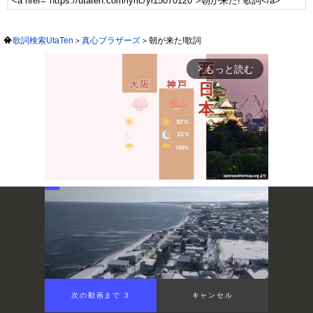
歌詞検索UtaTen
真心ブラザーズ
朝が来た!歌詞
もっと読む
arrow_forward_ios
Mute
次の動画まで 3
キャンセル