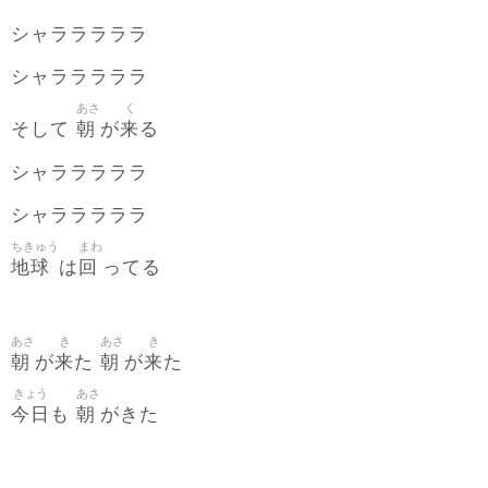
シャラララララ
シャラララララ
あさ
く
朝
来
そして
が
る
シャラララララ
シャラララララ
ちきゅう
まわ
地球
回
は
ってる
あさ
き
あさ
き
朝
来
朝
来
が
た
が
た
きょう
あさ
今日
朝
も
がきた