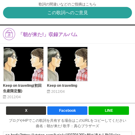
歌詞の間違いなどのご指摘はこちら
この歌詞へのご意見
「朝が来た!」収録アルバム
Keep on traveling(初回
Keep on traveling
生産限定盤)
2012/04
2012/04
X
Facebook
LINE
ブログやHPでこの歌詞を共有する場合はこのURLをコピーしてください
曲名：朝が来た! 歌手：真心ブラザーズ