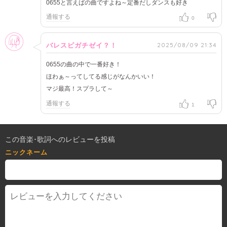
0655と言えばの曲ですよね～定番だしダンスも好き
通報する
0
女性
2025/08/09 21:34
バレスピガチゼイ？！
0655の曲の中で一番好き！
ほわぁ～ってしてる感じがなんかいい！
マジ最高！スプラして～
通報する
1
この音楽･歌詞へのレビューを投稿
ニックネーム