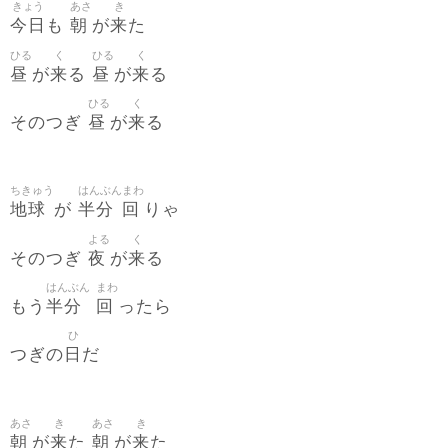
きょう
あさ
き
今日
朝
来
も
が
た
ひる
く
ひる
く
昼
来
昼
来
が
る
が
る
ひる
く
昼
来
そのつぎ
が
る
ちきゅう
はんぶん
まわ
地球
半分
回
が
りゃ
よる
く
夜
来
そのつぎ
が
る
はんぶん
まわ
半分
回
もう
ったら
ひ
日
つぎの
だ
あさ
き
あさ
き
朝
来
朝
来
が
た
が
た