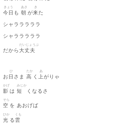
きょう
あさ
き
今日
朝
来
も
が
た
シャラララララ
シャラララララ
だいじょうぶ
大丈夫
だから
ひ
たか
あ
日
高
上
お
さま
く
がりゃ
かげ
みじか
影
短
は
くなるさ
そら
空
を あおげば
ひか
くも
光
雲
る