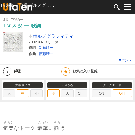
TVスター 歌詞 ポルノグラフィティ ふりがな付
よみ：TVすたー
TVスター
歌詞
ポルノグラフィティ
2002.3.6 リリース
作詞
新藤晴一
作曲
新藤晴一
#バンド
★
試聴
お気に入り登録
文字サイズ
ふりがな
ダークモード
大
中
小
あ
A
OFF
ON
OFF
きらく
ごうか
そろ
気楽
豪華
揃
なトーク
に
う