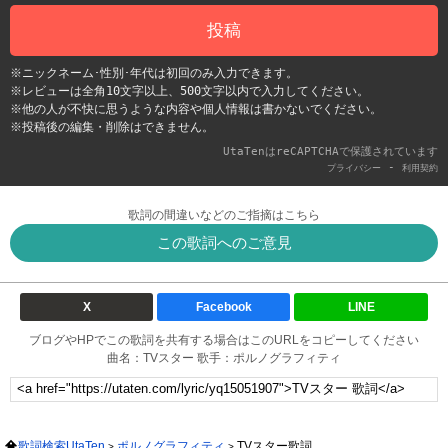
投稿
※ニックネーム･性別･年代は初回のみ入力できます。
※レビューは全角10文字以上、500文字以内で入力してください。
※他の人が不快に思うような内容や個人情報は書かないでください。
※投稿後の編集・削除はできません。
UtaTenはreCAPTCHAで保護されています
-
プライバシー
利用契約
歌詞の間違いなどのご指摘はこちら
この歌詞へのご意見
X
Facebook
LINE
ブログやHPでこの歌詞を共有する場合はこのURLをコピーしてください
曲名：TVスター 歌手：ポルノグラフィティ
歌詞検索UtaTen
ポルノグラフィティ
TVスター歌詞