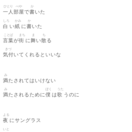
ひとり
べや
か
一人
部屋
書
で
いた
しろ
かみ
か
白
紙
書
い
に
いた
ことば
まち
ま
ち
言葉
街
舞
散
が
に
い
る
きづ
気付
いてくれるといいな
み
満
たされてはいけない
み
ぼく
うた
満
僕
歌
たされるために
は
うのに
よる
夜
にサングラス
いと