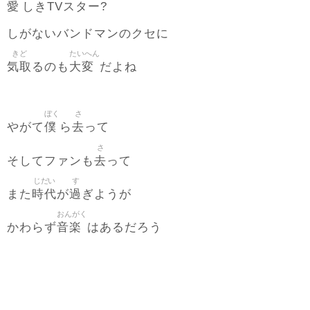
愛
しきTVスター?
しがないバンドマンのクセに
きど
たいへん
気取
大変
るのも
だよね
ぼく
さ
僕
去
やがて
ら
って
さ
去
そしてファンも
って
じだい
す
時代
過
また
が
ぎようが
おんがく
音楽
かわらず
はあるだろう