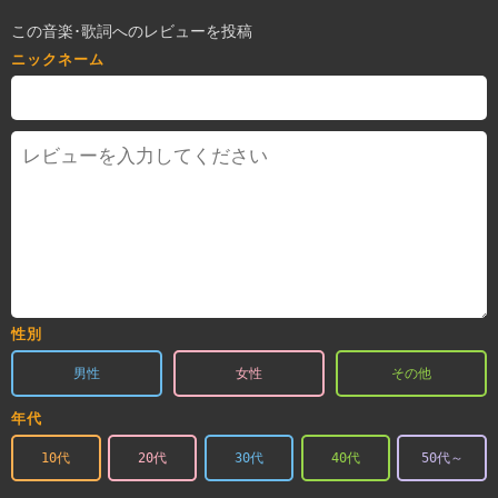
この音楽･歌詞へのレビューを投稿
ニックネーム
性別
男性
女性
その他
年代
10代
20代
30代
40代
50代～