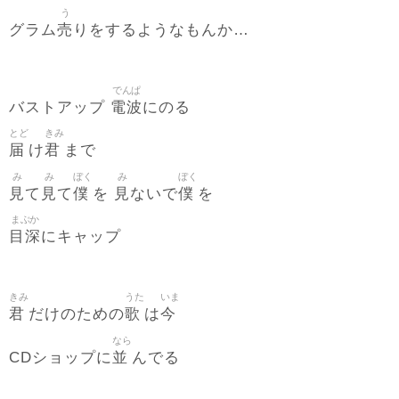
う
売
グラム
りをするようなもんか…
でんぱ
電波
バストアップ
にのる
とど
きみ
届
君
け
まで
み
み
ぼく
み
ぼく
見
見
僕
見
僕
て
て
を
ないで
を
まぶか
目深
にキャップ
きみ
うた
いま
君
歌
今
だけのための
は
なら
並
CDショップに
んでる