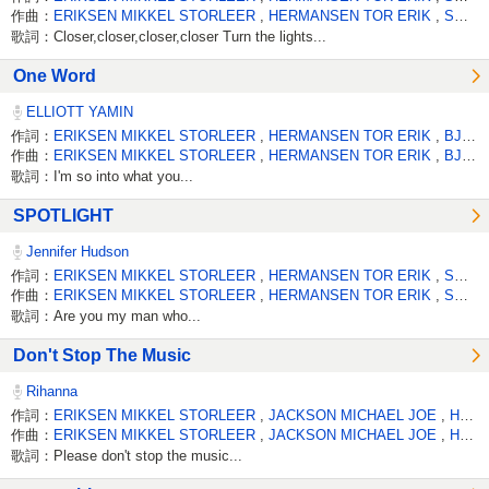
作曲：
ERIKSEN MIKKEL STORLEER
,
HERMANSEN TOR ERIK
,
SMITH SHAFFER
歌詞：Closer,closer,closer,closer Turn the lights...
One Word
ELLIOTT YAMIN
作詞：
ERIKSEN MIKKEL STORLEER
,
HERMANSEN TOR ERIK
,
BJORKLUND AMUND
作曲：
ERIKSEN MIKKEL STORLEER
,
HERMANSEN TOR ERIK
,
BJORKLUND AMUND
歌詞：I'm so into what you...
SPOTLIGHT
Jennifer Hudson
作詞：
ERIKSEN MIKKEL STORLEER
,
HERMANSEN TOR ERIK
,
SMITH SHAFFER
作曲：
ERIKSEN MIKKEL STORLEER
,
HERMANSEN TOR ERIK
,
SMITH SHAFFER
歌詞：Are you my man who...
Don't Stop The Music
Rihanna
作詞：
ERIKSEN MIKKEL STORLEER
,
JACKSON MICHAEL JOE
,
HERMANSEN TOR ERIK
作曲：
ERIKSEN MIKKEL STORLEER
,
JACKSON MICHAEL JOE
,
HERMANSEN TOR ERIK
歌詞：Please don't stop the music...