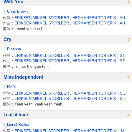
With You
Chris Brown
作詞：
ERIKSEN MIKKEL STORLEER
,
HERMANSEN TOR ERIK
,
AUSTIN JOHNTA M
作曲：
ERIKSEN MIKKEL STORLEER
,
HERMANSEN TOR ERIK
,
AUSTIN JOHNTA M
歌詞：I need you boo I...
Cry
Rihanna
作詞：
ERIKSEN MIKKEL STORLEER
,
HERMANSEN TOR ERIK
,
STORM FRANKIE
作曲：
ERIKSEN MIKKEL STORLEER
,
HERMANSEN TOR ERIK
,
STORM FRANKIE
歌詞：I'm not the type to...
Miss Independent
Ne-Yo
作詞：
ERIKSEN MIKKEL STORLEER
,
HERMANSEN TOR ERIK
,
SMITH SHAFFER
作曲：
ERIKSEN MIKKEL STORLEER
,
HERMANSEN TOR ERIK
,
SMITH SHAFFER
歌詞：Yeah yeah, yeah yeah Yeah...
I call it love
Lionel Richie
作詞：
ERIKSEN MIKKEL STORLEER
,
HERMANSEN TOR ERIK
,
JACKSON TAJ