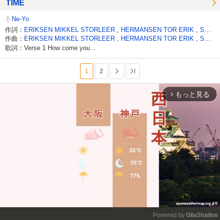
TIME
Ne-Yo
作詞：
ERIKSEN MIKKEL STORLEER
,
HERMANSEN TOR ERIK
,
SMITH SHAFFER
作曲：
ERIKSEN MIKKEL STORLEER
,
HERMANSEN TOR ERIK
,
SMITH SHAFFER
歌詞：Verse 1 How come you...
1
2
次へ
最後へ
もっと見る
arrow_forward_ios
Powered by 
GliaStudios