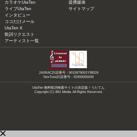
カラオケUtaTen
提携媒体
ライブUtaTen
サイトマップ
インタビュー
ココだけメール
UtaTen X
歌詞リクエスト
アーティスト一覧
JASRAC許諾番号：9015879001Y38026
NexTone許諾番号：ID000000049
UtaTen 無料歌詞検索サイトの決定版！うたてん
Copyright (C) IBG Media. All Rights Reserved.