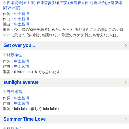
四条貴音(原由実),萩原雪歩(浅倉杏美),天海春香(中村繪里子),水瀬伊織
(釘宮理恵)
作詞：
中土智博
作曲：
中土智博
編曲：
中土智博
歌詞：今、僕の物語を紡ぎ始めた...そっと 鳴り止むことの無いこのメロ
ディに乗せて 他の誰にも譲れない 希望のカケラ 誰にも奪えない様に...
Get over you...
柿原徹也
作詞：
中土智博
作曲：
中土智博
歌詞：(Listen up!) 今でも思いだす I...
sunlight avenue
寺島拓篤
作詞：
中土智博
作曲：
中土智博
歌詞：lula lulala 優しく lula lulala...
Summer Time Love
柿原徹也