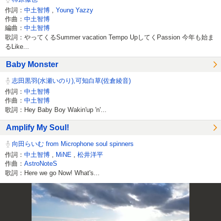
作詞：
中土智博
,
Young Yazzy
作曲：
中土智博
編曲：
中土智博
歌詞：やってくるSummer vacation Tempo UpしてくPassion 今年も始ま
るLike...
Baby Monster
志田黒羽(水瀬いのり),可知白草(佐倉綾音)
作詞：
中土智博
作曲：
中土智博
歌詞：Hey Baby Boy Wakin'up 'n'...
Amplify My Soul!
向田らいむ from Microphone soul spinners
作詞：
中土智博
,
MiNE
,
松井洋平
作曲：
AstroNoteS
歌詞：Here we go Now! What's...