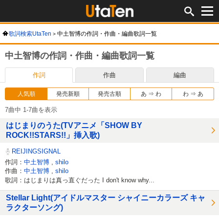
歌詞検索UtaTen
中土智博の作詞・作曲・編曲歌詞一覧
中土智博の作詞・作曲・編曲歌詞一覧
作詞
作曲
編曲
人気順
発売新順
発売古順
あ ⇒ わ
わ ⇒ あ
7曲中 1-7曲を表示
はじまりのうた(TVアニメ「SHOW BY
ROCK!!STARS!!」挿入歌)
REIJINGSIGNAL
作詞：
中土智博
,
shilo
作曲：
中土智博
,
shilo
歌詞：はじまりは真っ直ぐだった I don't know why...
Stellar Light(アイドルマスター シャイニーカラーズ キャ
ラクターソング)