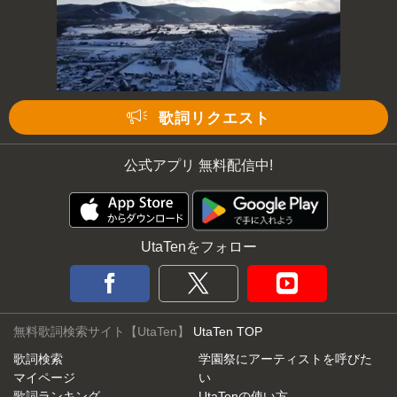
歌詞リクエスト
公式アプリ 無料配信中!
UtaTenをフォロー
無料歌詞検索サイト【UtaTen】
UtaTen TOP
歌詞検索
学園祭にアーティストを呼びた
マイページ
い
歌詞ランキング
UtaTenの使い方