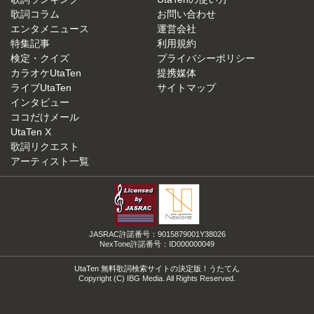
歌詞コラム
お問い合わせ
エンタメニュース
運営会社
特集記事
利用規約
検定・クイズ
プライバシーポリシー
カラオケUtaTen
提携媒体
ライブUtaTen
サイトマップ
インタビュー
ココだけメール
UtaTen X
歌詞リクエスト
アーティスト一覧
JASRAC許諾番号：9015879001Y38026
NexTone許諾番号：ID000000049
UtaTen 無料歌詞検索サイトの決定版！うたてん
Copyright (C) IBG Media. All Rights Reserved.