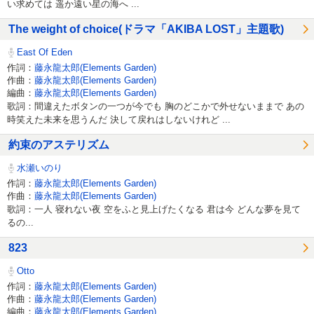
い求めては 遥か遠い星の海へ ...
The weight of choice(ドラマ「AKIBA LOST」主題歌)
East Of Eden
作詞：
藤永龍太郎(Elements Garden)
作曲：
藤永龍太郎(Elements Garden)
編曲：
藤永龍太郎(Elements Garden)
歌詞：間違えたボタンの一つが今でも 胸のどこかで外せないままで あの
時笑えた未来を思うんだ 決して戻れはしないけれど ...
約束のアステリズム
水瀬いのり
作詞：
藤永龍太郎(Elements Garden)
作曲：
藤永龍太郎(Elements Garden)
歌詞：一人 寝れない夜 空をふと見上げたくなる 君は今 どんな夢を見て
るの...
823
Otto
作詞：
藤永龍太郎(Elements Garden)
作曲：
藤永龍太郎(Elements Garden)
編曲：
藤永龍太郎(Elements Garden)