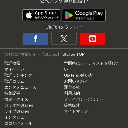
公式アプリ 無料配信中!
UtaTenをフォロー
無料歌詞検索サイト【UtaTen】
UtaTen TOP
歌詞検索
学園祭にアーティストを呼びた
マイページ
い
歌詞ランキング
UtaTenの使い方
歌詞コラム
お問い合わせ
エンタメニュース
運営会社
特集記事
利用規約
検定・クイズ
プライバシーポリシー
カラオケUtaTen
提携媒体
ライブUtaTen
サイトマップ
インタビュー
ココだけメール