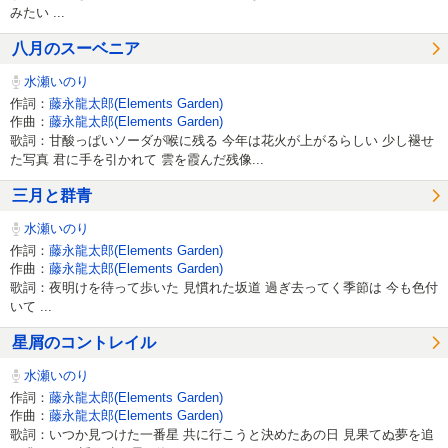
みたい ...
八月のスーベニア
水瀬いのり
作詞：
藤永龍太郎(Elements Garden)
作曲：
藤永龍太郎(Elements Garden)
歌詞：甘酸っぱいソーダが喉に残る 今年は花火が上がるらしい 少し褪せ
た写真 君に手を引かれて 雲を霞んだ残像...
三月と群青
水瀬いのり
作詞：
藤永龍太郎(Elements Garden)
作曲：
藤永龍太郎(Elements Garden)
歌詞：夜明けを待って歩いた 見慣れた坂道 過ぎ去ってく季節は 今も色付
いて ...
星屑のコントレイル
水瀬いのり
作詞：
藤永龍太郎(Elements Garden)
作曲：
藤永龍太郎(Elements Garden)
歌詞：いつか見つけた一番星 共に行こうと決めたあの日 見果てぬ夢を追