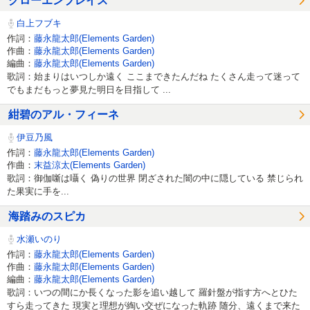
グローエンブレイス
白上フブキ
作詞：
藤永龍太郎(Elements Garden)
作曲：
藤永龍太郎(Elements Garden)
編曲：
藤永龍太郎(Elements Garden)
歌詞：始まりはいつしか遠く ここまできたんだね たくさん走って迷って
でもまだもっと夢見た明日を目指して ...
紺碧のアル・フィーネ
伊豆乃風
作詞：
藤永龍太郎(Elements Garden)
作曲：
末益涼太(Elements Garden)
歌詞：御伽噺は囁く 偽りの世界 閉ざされた闇の中に隠している 禁じられ
た果実に手を...
海踏みのスピカ
水瀬いのり
作詞：
藤永龍太郎(Elements Garden)
作曲：
藤永龍太郎(Elements Garden)
編曲：
藤永龍太郎(Elements Garden)
歌詞：いつの間にか長くなった影を追い越して 羅針盤が指す方へとひた
すら走ってきた 現実と理想が綯い交ぜになった軌跡 随分、遠くまで来た