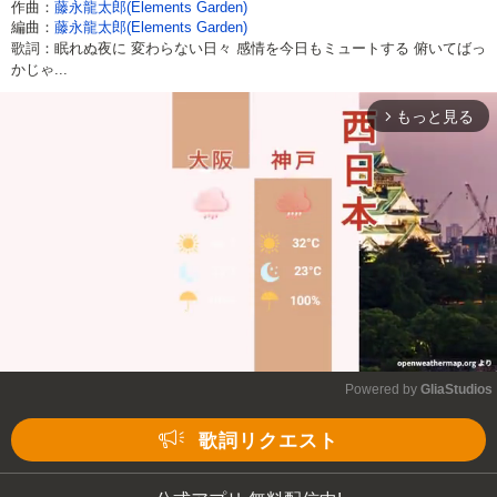
作曲：
藤永龍太郎(Elements Garden)
編曲：
藤永龍太郎(Elements Garden)
歌詞：眠れぬ夜に 変わらない日々 感情を今日もミュートする 俯いてばっ
かじゃ...
もっと見る
arrow_forward_ios
Powered by 
GliaStudios
Mute
歌詞リクエスト