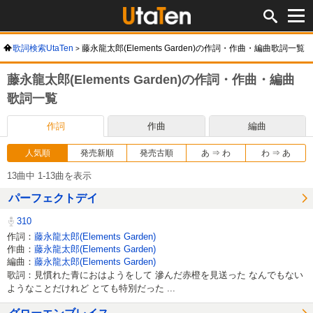
歌詞検索UtaTen
藤永龍太郎(Elements Garden)の作詞・作曲・編曲歌詞一覧
藤永龍太郎(Elements Garden)の作詞・作曲・編曲
歌詞一覧
作詞
作曲
編曲
人気順
発売新順
発売古順
あ ⇒ わ
わ ⇒ あ
13曲中 1-13曲を表示
パーフェクトデイ
310
作詞：
藤永龍太郎(Elements Garden)
作曲：
藤永龍太郎(Elements Garden)
編曲：
藤永龍太郎(Elements Garden)
歌詞：見慣れた青におはようをして 滲んだ赤橙を見送った なんでもない
ようなことだけれど とても特別だった ...