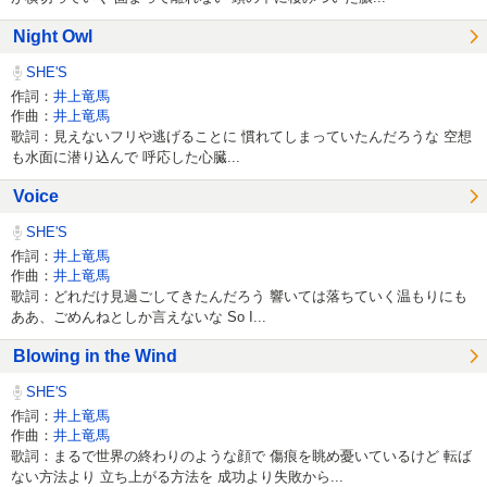
Night Owl
SHE'S
作詞：
井上竜馬
作曲：
井上竜馬
歌詞：見えないフリや逃げることに 慣れてしまっていたんだろうな 空想
も水面に潜り込んで 呼応した心臓...
Voice
SHE'S
作詞：
井上竜馬
作曲：
井上竜馬
歌詞：どれだけ見過ごしてきたんだろう 響いては落ちていく温もりにも
ああ、ごめんねとしか言えないな So I...
Blowing in the Wind
SHE'S
作詞：
井上竜馬
作曲：
井上竜馬
歌詞：まるで世界の終わりのような顔で 傷痕を眺め憂いているけど 転ば
ない方法より 立ち上がる方法を 成功より失敗から...