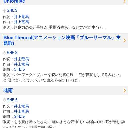
Unforgive
SHE'S
作詞：
井上竜馬
作曲：
井上竜馬
歌詞：想像力のない手招き 重罪 存在もしない方が楽 本当? ...
Blue Thermal(アニメーション映画「ブルーサーマル」主
題歌)
SHE'S
作詞：
井上竜馬
作曲：
井上竜馬
編曲：
SHE'S
歌詞：パーフェクトブルーを裂いた雲の痕 「空が怪我をしてるみたい」
と 君は言って 笑っていた 宝石を探す日々は...
花雨
SHE'S
作詞：
井上竜馬
作曲：
井上竜馬
編曲：
SHE'S
歌詞：もう夏は帰ったなんて 嘘のような汗 忙しい都会の声に耳が暗む 誰
かが呼んでいる 錯覚で胸が騒ぐ...