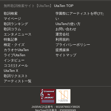
無料歌詞検索サイト【UtaTen】
UtaTen TOP
歌詞検索
学園祭にアーティストを呼びた
マイページ
い
歌詞ランキング
UtaTenの使い方
歌詞コラム
お問い合わせ
エンタメニュース
運営会社
特集記事
利用規約
検定・クイズ
プライバシーポリシー
カラオケUtaTen
提携媒体
ライブUtaTen
サイトマップ
インタビュー
ココだけメール
UtaTen X
歌詞リクエスト
アーティスト一覧
JASRAC許諾番号：9015879001Y38026
NexTone許諾番号：ID000000049