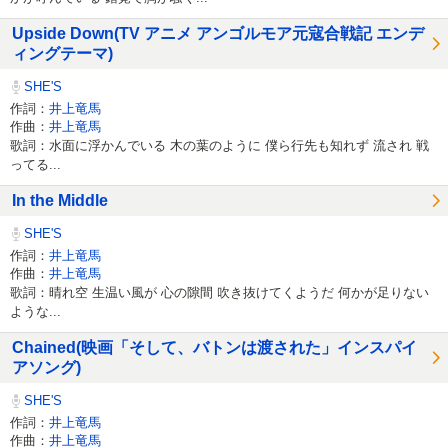
Upside Down(TV アニメ アンゴルモア元寇合戦記 エンデ
ィングテーマ)
SHE'S
作詞：
井上竜馬
作曲：
井上竜馬
歌詞：水面に浮かんでいる 木の葉のように 僕ら行先も知れず 流され 戦
ってる...
In the Middle
SHE'S
作詞：
井上竜馬
作曲：
井上竜馬
歌詞：晴れ空 生温い風が 心の隙間 吹き抜けてくようだ 何かが足りない
ような...
Chained(映画「そして、バトンは渡された」インスパイ
アソング)
SHE'S
作詞：
井上竜馬
作曲：
井上竜馬