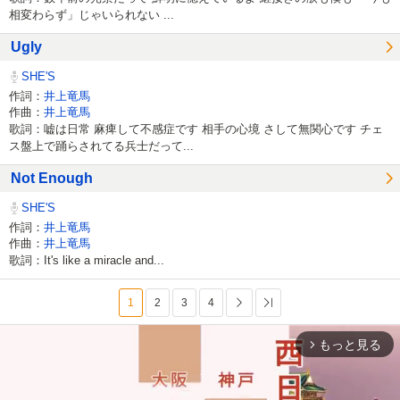
相変わらず」じゃいられない ...
Ugly
SHE'S
作詞：
井上竜馬
作曲：
井上竜馬
歌詞：嘘は日常 麻痺して不感症です 相手の心境 さして無関心です チェ
ス盤上で踊らされてる兵士だって...
Not Enough
SHE'S
作詞：
井上竜馬
作曲：
井上竜馬
歌詞：It's like a miracle and...
1
2
3
4
次へ
最後へ
もっと見る
arrow_forward_ios