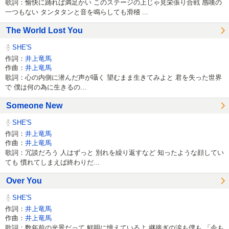
歌詞：愉快に踊れば満足かい このステージの上じゃ見栄張り合戦 感嘆の
一つもない タンタタンと音を鳴らしても滑稽 ...
The World Lost You
SHE'S
作詞：
井上竜馬
作曲：
井上竜馬
歌詞：心の内側に潜んだ声が囁く 望むまま生きてみよと 君を失った世界
で 僕は何の為に生きるの...
Someone New
SHE'S
作詞：
井上竜馬
作曲：
井上竜馬
歌詞：冗談だろう 人はずっと 別れを繰り返すなど 知ったような顔してい
ても 慣れてしまえば終わりだ...
Over You
SHE'S
作詞：
井上竜馬
作曲：
井上竜馬
歌詞：数年前の光景だって 鮮明に憶えているよ 継接ぎの涙も僕も 「今も