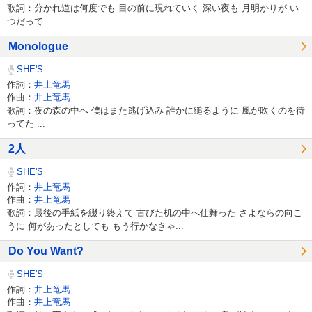
歌詞：分かれ道は何度でも 目の前に現れていく 深い夜も 月明かりが い
つだって...
Monologue
SHE'S
作詞：
井上竜馬
作曲：
井上竜馬
歌詞：夜の森の中へ 僕はまた逃げ込み 誰かに縋るように 風が吹くのを待
ってた ...
2人
SHE'S
作詞：
井上竜馬
作曲：
井上竜馬
歌詞：最後の手紙を綴り終えて 古びた机の中へ仕舞った さよならの向こ
うに 何があったとしても もう行かなきゃ...
Do You Want?
SHE'S
作詞：
井上竜馬
作曲：
井上竜馬