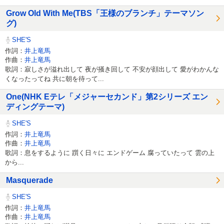
Grow Old With Me(TBS「王様のブランチ」テーマソン
グ)
SHE'S
作詞：
井上竜馬
作曲：
井上竜馬
歌詞：寂しさが溢れ出して 夜が掻き回して 不安が顔出して 愛がわかんな
くなったってね 共に朝を待って...
One(NHK Eテレ「メジャーセカンド」第2シリーズ エン
ディングテーマ)
SHE'S
作詞：
井上竜馬
作曲：
井上竜馬
歌詞：息をするように 躓く日々に エンドゲーム 腐っていたって 雲の上
から...
Masquerade
SHE'S
作詞：
井上竜馬
作曲：
井上竜馬