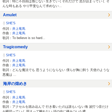
歌詞：特に不自由は感じない 生きていくそれだけで 息が詰まっていく そ
んな時もある やり甲斐なんて求めない...
Amulet
SHE'S
作詞：
井上竜馬
作曲：
井上竜馬
歌詞：To believe is so hard...
Tragicomedy
SHE'S
作詞：
井上竜馬
作曲：
井上竜馬
歌詞：どんな魔法でも 思うようにならない 僕らが胸に飼う 天使のような
悪魔は ...
海岸の煌めき
SHE'S
作詞：
井上竜馬
作曲：
井上竜馬
歌詞：アクセルを踏み込んで 行き着いたのは誰もいない海 波打つ音だけ
が横切っていく 固まって離れない 頭の中に棲みついた膿...