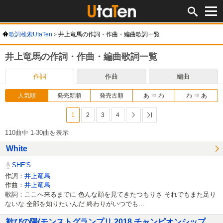
歌詞検索UtaTen
井上竜馬の作詞・作曲・編曲歌詞一覧
井上竜馬の作詞・作曲・編曲歌詞一覧
作詞
作曲
編曲
人気順
発売新順
発売古順
あ ⇒ わ
わ ⇒ あ
1
2
3
4
次へ
最後へ
110曲中 1-30曲を表示
White
SHE'S
作詞：
井上竜馬
作曲：
井上竜馬
歌詞：ここへ来るまでに 色んな顔を見てきたつもりさ それでもまた足り
ないな 全部を知りたいんだ 終わりがいつでも...
歓びの陽(モンストグランプリ 2018 チャンピオンシップ