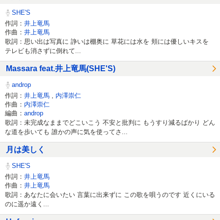
SHE'S
作詞：
井上竜馬
作曲：
井上竜馬
歌詞：思い出は写真に 諍いは棚奥に 草花には水を 頬には優しいキスを
テレビも消さずに倒れて...
Massara feat.井上竜馬(SHE'S)
androp
作詞：
井上竜馬
,
内澤崇仁
作曲：
内澤崇仁
編曲：
androp
歌詞：未完成なままでどこいこう 不安と批判に もうすり減るばかり どん
な道を歩いても 誰かの声に気を使ってさ...
月は美しく
SHE'S
作詞：
井上竜馬
作曲：
井上竜馬
歌詞：あなたに会いたい 言葉に出来ずに この歌を唄うのです 近くにいる
のに遥か遠く...