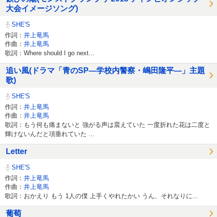
大会イメージソング)
SHE'S
作詞：
井上竜馬
作曲：
井上竜馬
歌詞：Where should I go next...
追い風(ドラマ「青のSP―学校内警察・嶋田隆平―」主題
歌)
SHE'S
作詞：
井上竜馬
作曲：
井上竜馬
歌詞：もう何も痛まないと 強がる声は震えていた 一度折れた花は二度と
輝けないんだと項垂れていた ...
Letter
SHE'S
作詞：
井上竜馬
作曲：
井上竜馬
歌詞：おかえり もう 1人の僕 上手くやれたかい うん、それなりに...
葡萄