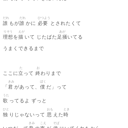
だれ
だれ
ひつよう
誰
誰
必要
もが
かに
とされたくて
りそう
えが
あが
理想
描
足掻
を
いて じたばた
いてる
うまくできるまで
た
お
立
終
ここに
って
わりまで
きみ
ぼく
君
僕
「
があって、
だ」って
うた
歌
ってるよ ずっと
ひと
おも
とき
独
思
時
りじゃないって
えた
きみ
こえ
そば