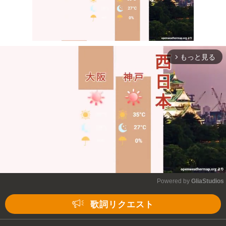
もっと見る
arrow_forward_ios
Mute
Powered by 
GliaStudios
Mute
歌詞リクエスト