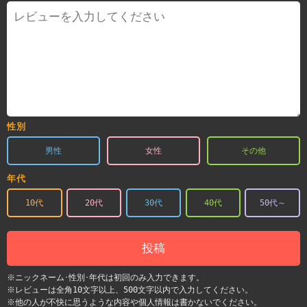
性別
男性
女性
その他
年代
10代
20代
30代
40代
50代～
投稿
※ニックネーム･性別･年代は初回のみ入力できます。
※レビューは全角10文字以上、500文字以内で入力してください。
※他の人が不快に思うような内容や個人情報は書かないでください。