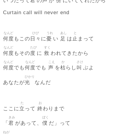
君
声
傍
いつだって
の
が
にいてくれたから
Curtain call will never end
なんど
ひび
うれ
あし
と
何度
日々
憂
足
止
もこの
に
い
は
まって
なんど
たび
すく
何度
度
救
もその
に
われてきたから
なんど
なんど
こえ
か
さけ
何度
何度
声
枯
叫
でも
でも
を
らし
ぶよ
ひかり
光
あなたが
なんだ
た
お
立
終
ここに
って
わりまで
きみ
ぼく
君
僕
「
があって、
だ」って
ねが