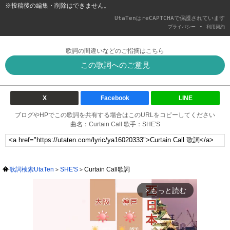
※投稿後の編集・削除はできません。
UtaTenはreCAPTCHAで保護されています
-
プライバシー
利用契約
歌詞の間違いなどのご指摘はこちら
この歌詞へのご意見
X
Facebook
LINE
ブログやHPでこの歌詞を共有する場合はこのURLをコピーしてください
曲名：Curtain Call 歌手：SHE'S
歌詞検索UtaTen
SHE'S
Curtain Call歌詞
もっと読む
arrow_forward_ios