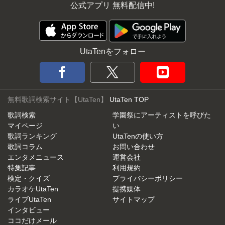
公式アプリ 無料配信中!
UtaTenをフォロー
無料歌詞検索サイト【UtaTen】
UtaTen TOP
歌詞検索
学園祭にアーティストを呼びた
マイページ
い
歌詞ランキング
UtaTenの使い方
歌詞コラム
お問い合わせ
エンタメニュース
運営会社
特集記事
利用規約
検定・クイズ
プライバシーポリシー
カラオケUtaTen
提携媒体
ライブUtaTen
サイトマップ
インタビュー
ココだけメール