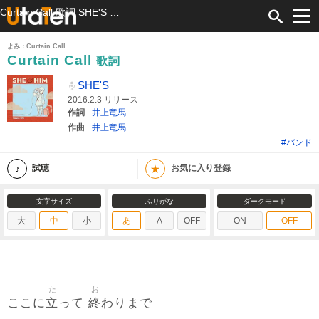
Curtain Call 歌詞 SHE'S ふりがな付
よみ：Curtain Call
Curtain Call
歌詞
SHE'S
2016.2.3 リリース
作詞
井上竜馬
作曲
井上竜馬
#バンド
★
試聴
お気に入り登録
文字サイズ
ふりがな
ダークモード
大
中
小
あ
A
OFF
ON
OFF
た
お
立
終
ここに
って
わりまで