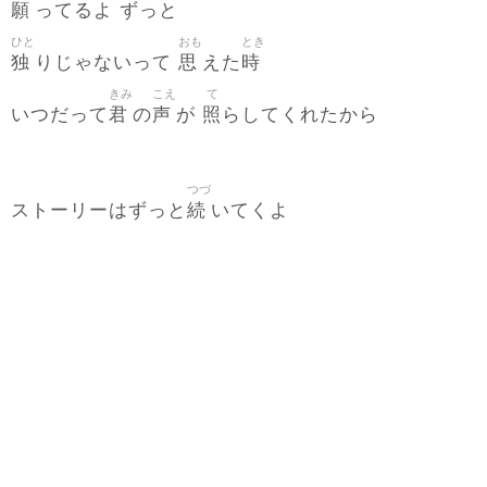
願
ってるよ ずっと
ひと
おも
とき
独
思
時
りじゃないって
えた
きみ
こえ
て
君
声
照
いつだって
の
が
らしてくれたから
つづ
続
ストーリーはずっと
いてくよ