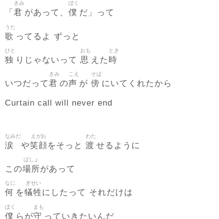
きみ
ぼく
君
僕
「
があって、
だ」って
うた
歌
ってるよ ずっと
ひと
おも
とき
独
思
時
りじゃないって
えた
きみ
こえ
そば
君
声
傍
いつだって
の
が
にいてくれたから
Curtain call will never end
なみだ
えがお
わた
涙
笑顔
渡
や
をそっと
せるように
ばしょ
場所
この
があって
なに
ぎせい
何
犠牲
を
にしたって それだけは
ぼく
まも
僕
守
らが
っていきたいんだ