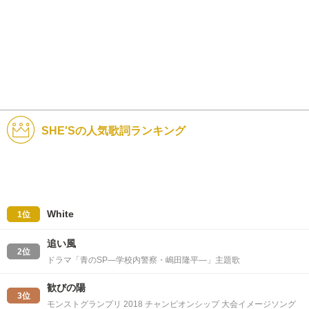
SHE'Sの人気歌詞ランキング
White
1位
追い風
2位
ドラマ「青のSP―学校内警察・嶋田隆平―」主題歌
歓びの陽
3位
モンストグランプリ 2018 チャンピオンシップ 大会イメージソング