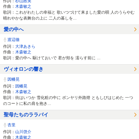
作詞：
杉山政美
作曲：
木森敏之
歌詞：これがわたしの幸福と 歌いつづけて来ました愛の唄 人のうらやむ
晴れやかな表舞台の上に 二人の暮しを...
愛の中へ
渡辺徹
作詞：
大津あきら
作曲：
木森敏之
歌詞：愛の中へ 駆けておいで 君が頬を 濡らす前に ...
ヴィオロンの響き
因幡晃
作詞：
因幡晃
作曲：
木森敏之
歌詞：街はいつか 雪化粧の中に ボンヤリ外路燈 ともしびはじめた 一つ
のコートに私の肩を抱き...
聖母たちのララバイ
杏里
作詞：
山川啓介
作曲：
木森敏之