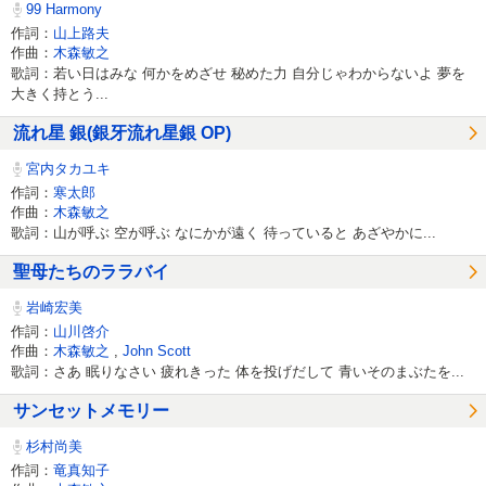
99 Harmony
作詞：
山上路夫
作曲：
木森敏之
歌詞：若い日はみな 何かをめざせ 秘めた力 自分じゃわからないよ 夢を
大きく持とう...
流れ星 銀(銀牙流れ星銀 OP)
宮内タカユキ
作詞：
寒太郎
作曲：
木森敏之
歌詞：山が呼ぶ 空が呼ぶ なにかが遠く 待っていると あざやかに...
聖母たちのララバイ
岩崎宏美
作詞：
山川啓介
作曲：
木森敏之
,
John Scott
歌詞：さあ 眠りなさい 疲れきった 体を投げだして 青いそのまぶたを...
サンセットメモリー
杉村尚美
作詞：
竜真知子