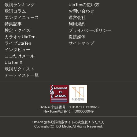
歌詞ランキング
UtaTenの使い方
歌詞コラム
お問い合わせ
エンタメニュース
運営会社
特集記事
利用規約
検定・クイズ
プライバシーポリシー
カラオケUtaTen
提携媒体
ライブUtaTen
サイトマップ
インタビュー
ココだけメール
UtaTen X
歌詞リクエスト
アーティスト一覧
JASRAC許諾番号：9015879001Y38026
NexTone許諾番号：ID000000049
UtaTen 無料歌詞検索サイトの決定版！うたてん
Copyright (C) IBG Media. All Rights Reserved.