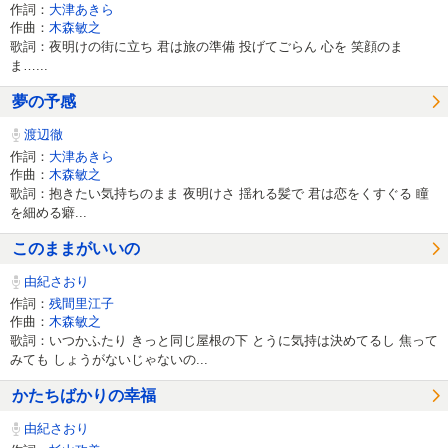
作詞：
大津あきら
作曲：
木森敏之
歌詞：夜明けの街に立ち 君は旅の準備 投げてごらん 心を 笑顔のま
ま…...
夢の予感
渡辺徹
作詞：
大津あきら
作曲：
木森敏之
歌詞：抱きたい気持ちのまま 夜明けさ 揺れる髪で 君は恋をくすぐる 瞳
を細める癖...
このままがいいの
由紀さおり
作詞：
残間里江子
作曲：
木森敏之
歌詞：いつかふたり きっと同じ屋根の下 とうに気持は決めてるし 焦って
みても しょうがないじゃないの...
かたちばかりの幸福
由紀さおり