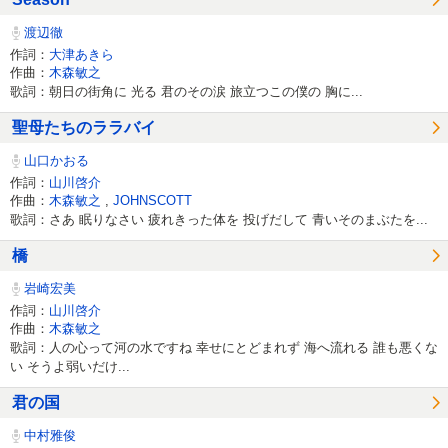
渡辺徹
作詞：
大津あきら
作曲：
木森敏之
歌詞：朝日の街角に 光る 君のその涙 旅立つこの僕の 胸に...
聖母たちのララバイ
山口かおる
作詞：
山川啓介
作曲：
木森敏之
,
JOHNSCOTT
歌詞：さあ 眠りなさい 疲れきった体を 投げだして 青いそのまぶたを...
橋
岩崎宏美
作詞：
山川啓介
作曲：
木森敏之
歌詞：人の心って河の水ですね 幸せにとどまれず 海へ流れる 誰も悪くな
い そうよ弱いだけ...
君の国
中村雅俊