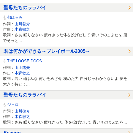
聖母たちのララバイ
都はるみ
作詞：
山川啓介
作曲：
木森敏之
歌詞：さあ 眠りなさい 疲れきった体を投げだして 青いそのまぶたを 唇
でそっと...
君は何かができる～プレイボール2005～
THE LOOSE DOGS
作詞：
山上路夫
作曲：
木森敏之
歌詞：若い日はみな 何かをめざせ 秘めた力 自分じゃわからないよ 夢を
大きく持とう...
聖母たちのララバイ
ジェロ
作詞：
山川啓介
作曲：
木森敏之
歌詞：さあ 眠りなさい 疲れきった 体を投げだして 青いそのまぶたを...
Season