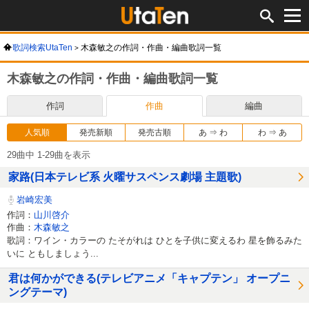
歌詞検索UtaTen
木森敏之の作詞・作曲・編曲歌詞一覧
木森敏之の作詞・作曲・編曲歌詞一覧
作詞
作曲
編曲
人気順
発売新順
発売古順
あ ⇒ わ
わ ⇒ あ
29曲中 1-29曲を表示
家路(日本テレビ系 火曜サスペンス劇場 主題歌)
岩崎宏美
作詞：
山川啓介
作曲：
木森敏之
歌詞：ワイン・カラーの たそがれは ひとを子供に変えるわ 星を飾るみた
いに ともしましょう...
君は何かができる(テレビアニメ「キャプテン」 オープニ
ングテーマ)