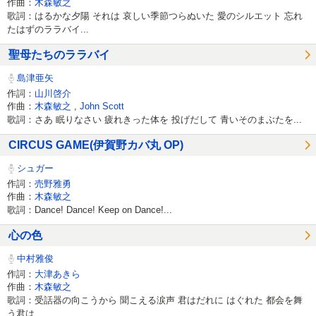
作曲：
木森敏之
歌詞：はるかな夕陽 それは 哀しい季節つらぬいた 愛のシルエット 忘れ
たはずのララバイ...
聖母たちのララバイ
島津亜矢
作詞：
山川啓介
作曲：
木森敏之
,
John Scott
歌詞：さあ 眠りなさい 疲れきった体を 投げだして 青いそのまぶたを...
CIRCUS GAME(伊賀野カバ丸 OP)
シュガー
作詞：
売野雅勇
作曲：
木森敏之
歌詞：Dance! Dance! Keep on Dance!...
心の色
中村雅俊
作詞：
大津あきら
作曲：
木森敏之
歌詞：受話器の向こうから 聞こえる涙声 君はだれに はぐれた 都会を舞
う君は...