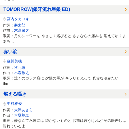
TOMORROW(銀牙流れ星銀 ED)
宮内タカユキ
作詞：
寒太郎
作曲：
木森敏之
歌詞：月のシャワーを やさしく浴びると さよならの痛みも 消えてゆくよ
ああ...
赤い涙
森川美穂
作詞：
秋元康
作曲：
木森敏之
歌詞：遠くのガラス窓に 夕陽の雫が キラリと光って 真赤な涙みたい
the...
燃える囁き
中村雅俊
作詞：
大津あきら
作曲：
木森敏之
歌詞：愛なんて永遠には 続かないものと お前は言うけれど その眼差しは
濡れているよ ...