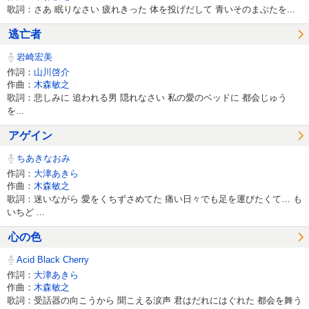
歌詞：さあ 眠りなさい 疲れきった 体を投げだして 青いそのまぶたを...
逃亡者
岩崎宏美
作詞：
山川啓介
作曲：
木森敏之
歌詞：悲しみに 追われる男 隠れなさい 私の愛のベッドに 都会じゅう
を...
アゲイン
ちあきなおみ
作詞：
大津あきら
作曲：
木森敏之
歌詞：迷いながら 愛をくちずさめてた 痛い日々でも足を運びたくて… も
いちど ...
心の色
Acid Black Cherry
作詞：
大津あきら
作曲：
木森敏之
歌詞：受話器の向こうから 聞こえる涙声 君はだれにはぐれた 都会を舞う