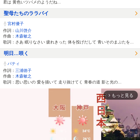
君は 黄色いツバメのようだね...
聖母たちのララバイ
宮村優子
作詞：
山川啓介
作曲：
木森敏之
歌詞：さあ 眠りなさい 疲れきった 体を投げだして 青いそのまぶたを...
明日…咲く
パティ
作詞：
三浦徳子
作曲：
木森敏之
歌詞：思い思いの 愛を描いて 走り抜けてく 青春の道 影と光の...
もっと見る
arrow_forward_ios