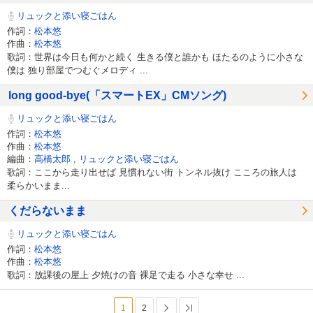
リュックと添い寝ごはん
作詞：
松本悠
作曲：
松本悠
歌詞：世界は今日も何かと続く 生きる僕と誰かも ほたるのように小さな
僕は 独り部屋でつむぐメロディ ...
long good-bye(「スマートEX」CMソング)
リュックと添い寝ごはん
作詞：
松本悠
作曲：
松本悠
編曲：
高橋太郎
,
リュックと添い寝ごはん
歌詞：ここから走り出せば 見慣れない街 トンネル抜け こころの旅人は
柔らかいまま...
くだらないまま
リュックと添い寝ごはん
作詞：
松本悠
作曲：
松本悠
歌詞：放課後の屋上 夕焼けの音 裸足で走る 小さな幸せ ...
1
2
次へ
最後へ