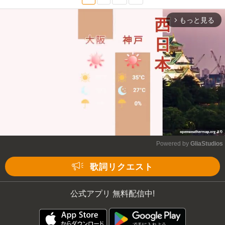
もっと見る
arrow_forward_ios
Powered by 
GliaStudios
Mute
歌詞リクエスト
公式アプリ 無料配信中!