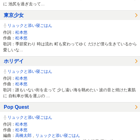
に 池尻を過ぎ去って...
東京少女
リュックと添い寝ごはん
作詞：
松本悠
作曲：
松本悠
歌詞：季節変わり 時は流れ 町も変わってゆく だけど僕ら生きているから
愛しいな...
ホリデイ
リュックと添い寝ごはん
作詞：
松本悠
作曲：
松本悠
歌詞：誰もいない街を走って 少し遠い海を眺めたい 波の音と焼けた素肌
に 自転車が風を運ぶの ...
Pop Quest
リュックと添い寝ごはん
作詞：
松本悠
作曲：
松本悠
編曲：
高橋太郎
,
リュックと添い寝ごはん