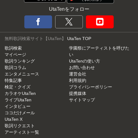
UtaTenをフォロー
無料歌詞検索サイト【UtaTen】
UtaTen TOP
歌詞検索
学園祭にアーティストを呼びた
マイページ
い
歌詞ランキング
UtaTenの使い方
歌詞コラム
お問い合わせ
エンタメニュース
運営会社
特集記事
利用規約
検定・クイズ
プライバシーポリシー
カラオケUtaTen
提携媒体
ライブUtaTen
サイトマップ
インタビュー
ココだけメール
UtaTen X
歌詞リクエスト
アーティスト一覧