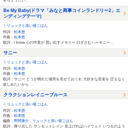
をちょうだい...
Be My Baby(ドラマ「みなと商事コインランドリー2」エ
ンディングテーマ)
リュックと添い寝ごはん
作詞：
松本悠
作曲：
松本悠
歌詞：I know 心の中君が 思い出すメモリー 口ずさむハーモニー...
サニー
リュックと添い寝ごはん
作詞：
松本悠
作曲：
松本悠
歌詞：サニー どうか晴れた場所を見せておくれ 大好きな音楽を 圧もなく
楽しみたいから ...
クラクションレイニーブルース
リュックと添い寝ごはん
作詞：
松本悠
作曲：
松本悠
編曲：
野間康介
,
リュックと添い寝ごはん
歌詞：降り出した サンセットレイン 見上げればハイウェイ いつものよう