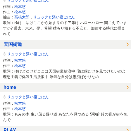
リュックと添い寝ごはん
作詞：
松本悠
作曲：
松本悠
編曲：
高橋太郎
,
リュックと添い寝ごはん
歌詞：ゆけ、ゆけここから始まりのドア叩け ハローハロー 聞こえていま
すか? 過去、未来、夢、希望 積もり積もる不安と、加速する時代に揉ま
れて...
天国街道
リュックと添い寝ごはん
作詞：
松本悠
作曲：
松本悠
歌詞：ゆけどゆけどここは天国街道放浪中 僕は僕だけを見つけたいのよ
理想主義で偽装生活放浪中 浮気な自分は愚痴ばかりなの ...
home
リュックと添い寝ごはん
作詞：
松本悠
作曲：
松本悠
歌詞：もみの木 生い茂る帰り道 あなたを見つめる 5秒前 鈴の音が街を包
んで...
PLAY