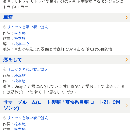
歌詞：リトライ リトライで腐りかけの人生 暗中模索 歪なダンジョンに
トライ&エラー...
車窓
リュックと添い寝ごはん
作詞：
松本悠
作曲：
松本悠
編曲：
松本ユウ
歌詞：車窓から見えた景色は 常夜灯 ひかり走る 僕だけの目的地...
恋をして
リュックと添い寝ごはん
作詞：
松本悠
作曲：
松本悠
歌詞：Baby ただ君に恋をしている 甘い瞳がただ愛おしくて 出会った頃
には思わずにいた 若く甘い恋をしていたい...
サマーブルーム(ロート製薬「爽快系目薬 ロートZ!」CM
ソング)
リュックと添い寝ごはん
作詞：
松本悠
作曲：
松本悠