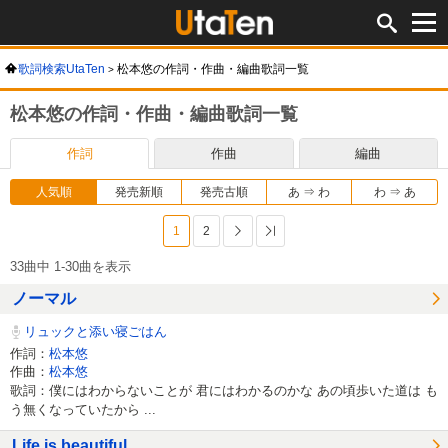
歌詞検索UtaTen
松本悠の作詞・作曲・編曲歌詞一覧
松本悠の作詞・作曲・編曲歌詞一覧
作詞
作曲
編曲
人気順
発売新順
発売古順
あ ⇒ わ
わ ⇒ あ
1
2
次へ
最後へ
33曲中 1-30曲を表示
ノーマル
リュックと添い寝ごはん
作詞：
松本悠
作曲：
松本悠
歌詞：僕にはわからないことが 君にはわかるのかな あの頃歩いた道は も
う無くなっていたから ...
Life is beautiful