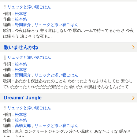
リュックと添い寝ごはん
作詞：
松本悠
作曲：
松本悠
編曲：
野間康介
,
リュックと添い寝ごはん
歌詞：今夜は帰ろう 寄り道はしないで 駅のホームで待ってるからさ 今夜
は帰ろう 凍えそうな夜も...
敵いませんかね
リュックと添い寝ごはん
作詞：
松本悠
作曲：
松本悠
編曲：
野間康介
,
リュックと添い寝ごはん
歌詞：あたかも僕はあなたのことを わかったようなふりをしてた 安心し
ていたかった いやただただ暇だった 会いたい根拠はそんなもんだって...
Dreamin' Jungle
リュックと添い寝ごはん
作詞：
松本悠
作曲：
松本悠
編曲：
高橋太郎
,
リュックと添い寝ごはん
歌詞：東京 コンクリートジャングル 冷たい風吹く あなたような 暖かさ