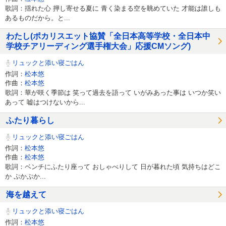
歌詞：揺れた心 押し寄せる夏に 青く染まる空を眺めていた 才能は誰しも
あるものだから。と...
わたし(ポカリスエット協賛「全日本高等学校・全日本中
学校チアリーディング選手権大会」応援CMソング)
リュックと添い寝ごはん
作詞：
松本悠
作曲：
松本悠
歌詞：華が咲く季節は 笑って過去を語って いがみあった事は いつか笑い
あって 嘘はつけないから...
ふたり暮らし
リュックと添い寝ごはん
作詞：
松本悠
作曲：
松本悠
歌詞：ベンチにふたり座って おしゃべりして 日が暮れた頃 気持ちはどこ
か ぷかぷか...
海を越えて
リュックと添い寝ごはん
作詞：
松本悠