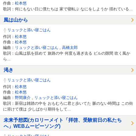
作曲：
松本悠
歌詞：何にもない日に僕たちは 家で寝転ぶ なにをしようか 揺れている...
風は山から
リュックと添い寝ごはん
作詞：
松本悠
作曲：
松本悠
編曲：
リュックと添い寝ごはん
,
高橋太郎
歌詞：山風は肌を掠めて 旅路の中 何度も過ぎ去る ビルの隙間 吹く風か
ら...
渇き
リュックと添い寝ごはん
作詞：
松本悠
作曲：
松本悠
編曲：
野間康介
,
リュックと添い寝ごはん
歌詞：新宿は雑踏の中を おもむろに君と歩いてた 脈のない時間は この街
に溶けて僕は 少しばかり期待をして...
未来予想図(カロリーメイト「拝啓、受験前日の私たち
へ」WEBムービーソング)