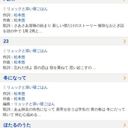
リュックと添い寝ごはん
作詞：
松本悠
作曲：
松本悠
歌詞：さあさあ冒険の始まり 新しい僕だけのストーリー 愉快なおとぎ話
を頭の中で 1周 2周と...
23
リュックと添い寝ごはん
作詞：
松本悠
作曲：
松本悠
歌詞：忘れた頃よ 昔の恋は 指を重ねて 思い起こすの ...
冬になって
リュックと添い寝ごはん
作詞：
松本悠
作曲：
松本悠
編曲：
リュックと添い寝ごはん
歌詞：あぁ師走の街色になって 肩寄せ合うは学生の 青の春は 冬にだって
咲いて 悴む心温める...
ほたるのうた