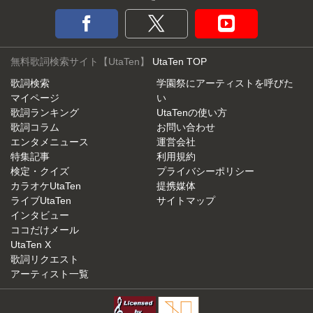
無料歌詞検索サイト【UtaTen】
UtaTen TOP
歌詞検索
学園祭にアーティストを呼びた
マイページ
い
歌詞ランキング
UtaTenの使い方
歌詞コラム
お問い合わせ
エンタメニュース
運営会社
特集記事
利用規約
検定・クイズ
プライバシーポリシー
カラオケUtaTen
提携媒体
ライブUtaTen
サイトマップ
インタビュー
ココだけメール
UtaTen X
歌詞リクエスト
アーティスト一覧