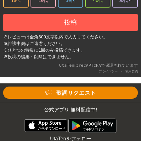
10代
20代
30代
40代
50代～
投稿
※レビューは全角500文字以内で入力してください。
※誹謗中傷はご遠慮ください。
※ひとつの特集に1回のみ投稿できます。
※投稿の編集・削除はできません。
UtaTenはreCAPTCHAで保護されています
-
プライバシー
利用契約
歌詞リクエスト
公式アプリ 無料配信中!
UtaTenをフォロー