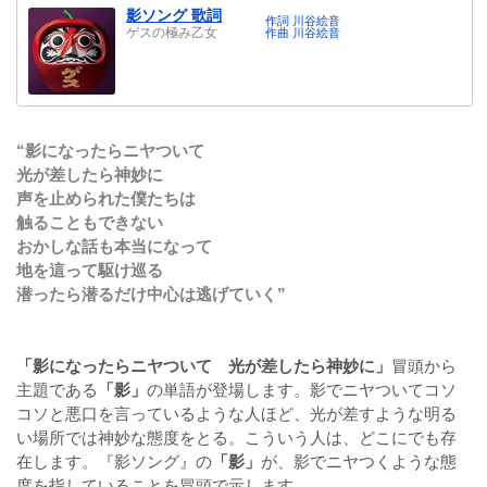
影ソング 歌詞
作詞 川谷絵音
ゲスの極み乙女
作曲 川谷絵音
“影になったらニヤついて
光が差したら神妙に
声を止められた僕たちは
触ることもできない
おかしな話も本当になって
地を這って駆け巡る
潜ったら潜るだけ中心は逃げていく”
「影になったらニヤついて 光が差したら神妙に」
冒頭から
主題である
「影」
の単語が登場します。影でニヤついてコソ
コソと悪口を言っているような人ほど、光が差すような明る
い場所では神妙な態度をとる。こういう人は、どこにでも存
在します。『影ソング』の
「影」
が、影でニヤつくような態
度を指していることを冒頭で示します。