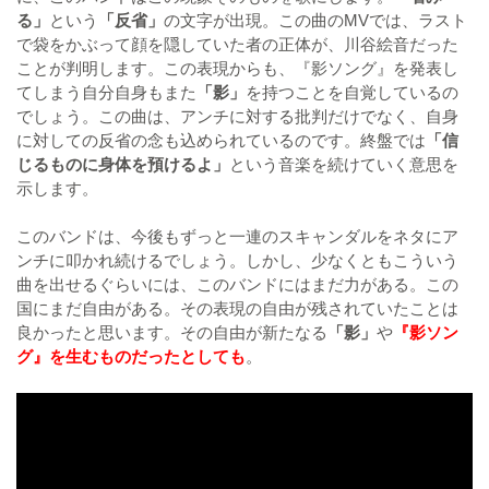
る」
という
「反省」
の文字が出現。この曲のMVでは、ラスト
で袋をかぶって顔を隠していた者の正体が、川谷絵音だった
ことが判明します。この表現からも、『影ソング』を発表し
てしまう自分自身もまた
「影」
を持つことを自覚しているの
でしょう。この曲は、アンチに対する批判だけでなく、自身
に対しての反省の念も込められているのです。終盤では
「信
じるものに身体を預けるよ」
という音楽を続けていく意思を
示します。
このバンドは、今後もずっと一連のスキャンダルをネタにア
ンチに叩かれ続けるでしょう。しかし、少なくともこういう
曲を出せるぐらいには、このバンドにはまだ力がある。この
国にまだ自由がある。その表現の自由が残されていたことは
良かったと思います。その自由が新たなる
「影」
や
『影ソン
グ』を生むものだったとしても
。