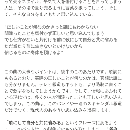
って売るスタイル。平気で人を傷付けることを言ってしまう
人は、その場で量り売るように言葉を扱ってしまう。そし
て、そんな自分をまともだと思い込んでいる。
“正しいことが何なのかきっと誰にもわからない
間違ったことも気付かず正しいと思い込んでしまう
でも仕方がないと片付ける前に歌にして自分と共に省みる
ただ当たり前に生きないといけないから
信じるものに身体を預けるよ”
この曲の大事なポイントは、後半のこのあたりです。歌詞に
もあるとおり、実際の正しいことが何なのかは、真相は誰に
も分かりません。テレビ報道もネットも、より過剰に書くこ
とで数字を欲してしまうからです。そして、情報にあふれて
いる現代では、多くの人が間違ったことも正しいと思い込ん
でしまう。この曲は、このバンドや一連のスキャンダル報道
だけでなく、現代人のあやうい思い込みを指摘します。
「歌にして自分と共に省みる」
というフレーズにあるよう
に、このバンドはこの現象そのものを歌にします。
「省み