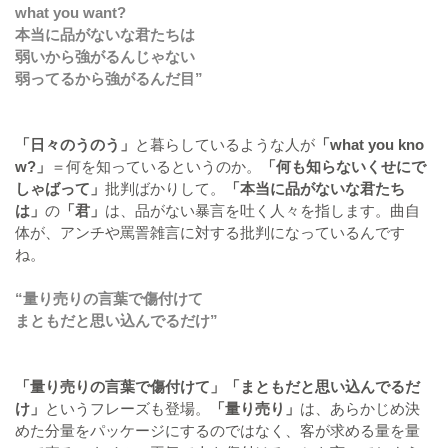
what you want?
本当に品がないな君たちは
弱いから強がるんじゃない
弱ってるから強がるんだ目”
「日々のうのう」
と暮らしているような人が
「what you kno
w?」
＝何を知っているというのか。
「何も知らないくせにで
しゃばって」
批判ばかりして。
「本当に品がないな君たち
は」
の
「君」
は、品がない暴言を吐く人々を指します。曲自
体が、アンチや罵詈雑言に対する批判になっているんです
ね。
“量り売りの言葉で傷付けて
まともだと思い込んでるだけ”
「量り売りの言葉で傷付けて」
「まともだと思い込んでるだ
け」
というフレーズも登場。
「量り売り」
は、あらかじめ決
めた分量をパッケージにするのではなく、客が求める量を量