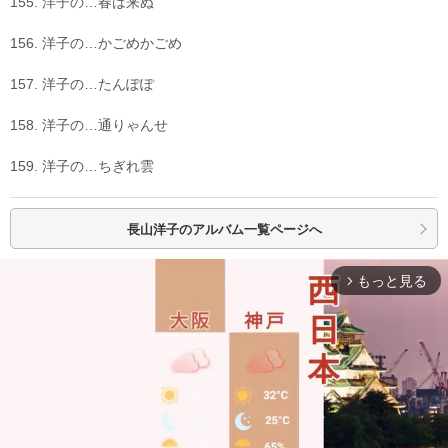
155. 洋子の…春は来ぬ
156. 洋子の…かごめかごめ
157. 洋子の…たんぽぽ
158. 洋子の…通りゃんせ
159. 洋子の…ちぎれ雲
長山洋子の
アルバム一覧ページへ
もっと見る
arrow_forward_ios