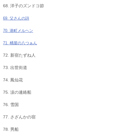
68. 洋子のズンドコ節
69. 父さんの詩
70. 港町メルヘン
71. 桶屋の八つぁん
72. 新宿たずね人
73. 出世街道
74. 鳳仙花
75. 涙の連絡船
76. 雪国
77. さざんかの宿
78. 男船