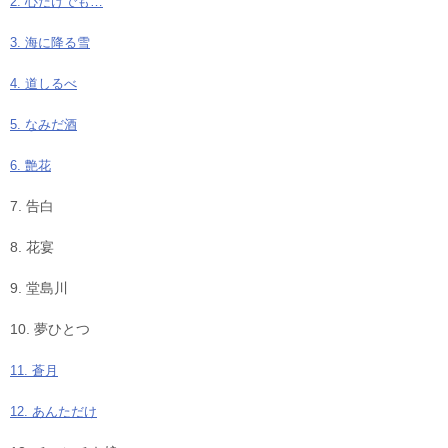
2. 心だけでも…
3. 海に降る雪
4. 道しるべ
5. なみだ酒
6. 艶花
7. 告白
8. 花宴
9. 堂島川
10. 夢ひとつ
11. 蒼月
12. あんただけ