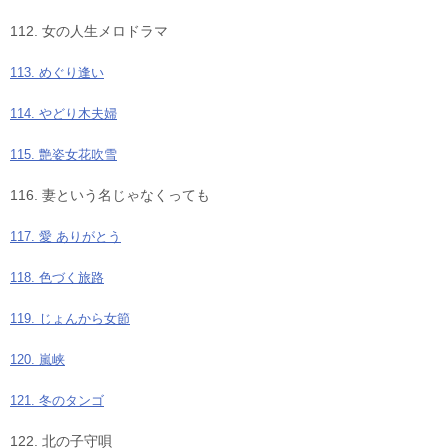
112. 女の人生メロドラマ
113. めぐり逢い
114. やどり木夫婦
115. 艶姿女花吹雪
116. 妻という名じゃなくっても
117. 愛 ありがとう
118. 色づく旅路
119. じょんから女節
120. 嵐峡
121. 冬のタンゴ
122. 北の子守唄