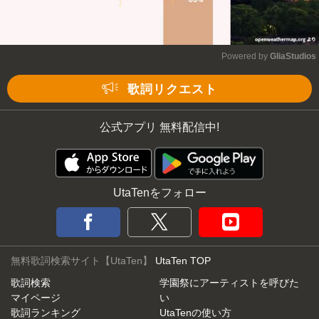
Powered by 
GliaStudios
Mute
歌詞リクエスト
公式アプリ 無料配信中!
UtaTenをフォロー
無料歌詞検索サイト【UtaTen】
UtaTen TOP
歌詞検索
学園祭にアーティストを呼びた
マイページ
い
歌詞ランキング
UtaTenの使い方