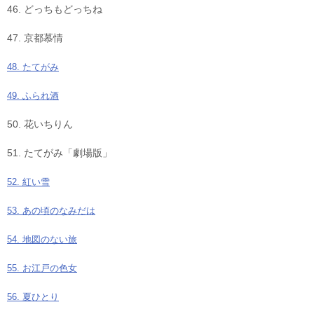
46. どっちもどっちね
47. 京都慕情
48. たてがみ
49. ふられ酒
50. 花いちりん
51. たてがみ「劇場版」
52. 紅い雪
53. あの頃のなみだは
54. 地図のない旅
55. お江戸の色女
56. 夏ひとり