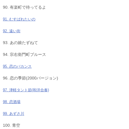
90. 有楽町で待ってるよ
91. むすばれたいの
92. 遠い街
93. あの娘たずねて
94. 宗右衛門町ブルース
95. 恋のバカンス
96. 恋の季節(2000バージョン)
97. 津軽タント節(和洋合奏)
98. 恋酒場
99. あずさ川
100. 青空