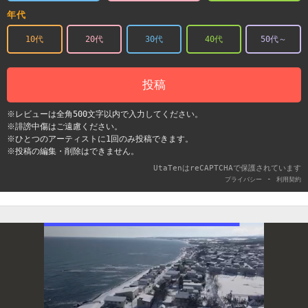
年代
10代
20代
30代
40代
50代～
投稿
※レビューは全角500文字以内で入力してください。
※誹謗中傷はご遠慮ください。
※ひとつのアーティストに1回のみ投稿できます。
※投稿の編集・削除はできません。
UtaTenはreCAPTCHAで保護されています
-
プライバシー
利用契約