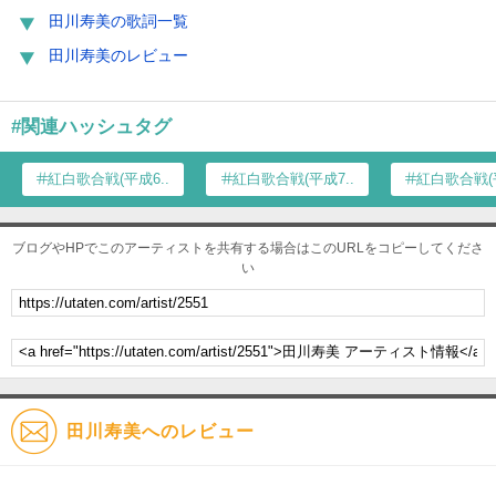
田川寿美の歌詞一覧
田川寿美のレビュー
#関連ハッシュタグ
紅白歌合戦(平成6...
紅白歌合戦(平成7...
紅白歌合戦(平
ブログやHPでこのアーティストを共有する場合はこのURLをコピーしてくださ
い
田川寿美へのレビュー