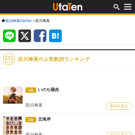
歌詞検索UtaTen
田川寿美
LINE
X
Facebook
は
て
な
ブ
ッ
ク
マ
ー
ク
田川寿美の人気歌詞ランキング
いのち陽炎
1位
田川寿美
歌詞を見る
北海岸
2位
田川寿美