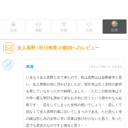
結果
友情
感動
恋愛
元気
女人高野 / 田川寿美 の歌詞へのレビュー
男性
2022/06/12 04:40
馬骨
いきなり女人高野と出て来たので、私は高野山は金剛峯寺と思
い、女人禁制が頭に浮かびましたが、室生寺は元々女性の参拝
を禁じていなかったので納得しました・・ただこの歌自体はそ
の寺へ愛も明日も諦めて涙をおさめに行くという穏やかならぬ
歌です・・恋をしてしまった女性の想いでしょう・・恋しくて
切なくて女人高野の風に泣いてしまうのである、ただ恐らく寺
の鐘は悲しみの女性に甘い言葉は投げかけないと思う、失った
恋でも貴女のものですと鳴ると思う・・