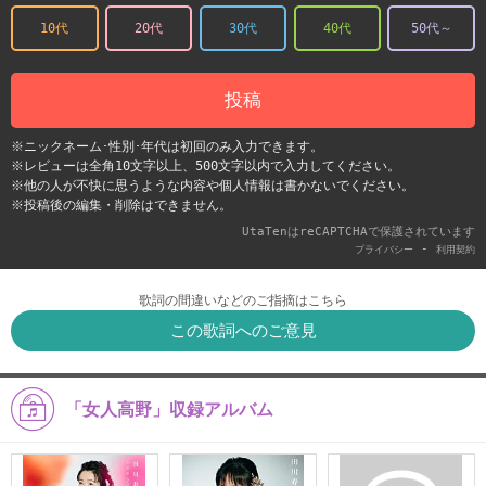
10代
20代
30代
40代
50代～
投稿
※ニックネーム･性別･年代は初回のみ入力できます。
※レビューは全角10文字以上、500文字以内で入力してください。
※他の人が不快に思うような内容や個人情報は書かないでください。
※投稿後の編集・削除はできません。
UtaTenはreCAPTCHAで保護されています
-
プライバシー
利用契約
歌詞の間違いなどのご指摘はこちら
この歌詞へのご意見
「女人高野」収録アルバム