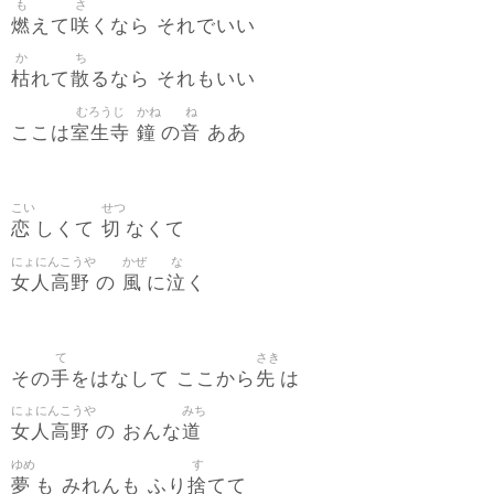
も
さ
燃
咲
えて
くなら それでいい
か
ち
枯
散
れて
るなら それもいい
むろうじ
かね
ね
室生寺
鐘
音
ここは
の
ああ
こい
せつ
恋
切
しくて
なくて
にょにんこうや
かぜ
な
女人高野
風
泣
の
に
く
て
さき
手
先
その
をはなして ここから
は
にょにんこうや
みち
女人高野
道
の おんな
ゆめ
す
夢
捨
も みれんも ふり
てて