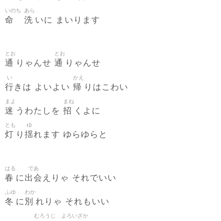
いのち
あら
命
洗
いに まいります
とお
とお
通
通
りゃんせ
りゃんせ
い
かえ
行
帰
きは よいよい
りはこわい
まよ
まね
迷
招
うわたしを
くよに
とも
ゆ
灯
揺
り
れます ゆらゆらと
はる
であ
春
出会
に
えりゃ それでいい
ふゆ
わか
冬
別
に
れりゃ それもいい
むろうじ
よろいざか