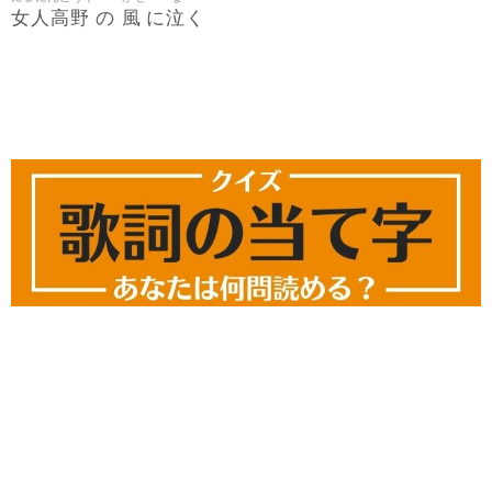
女人高野
風
泣
の
に
く