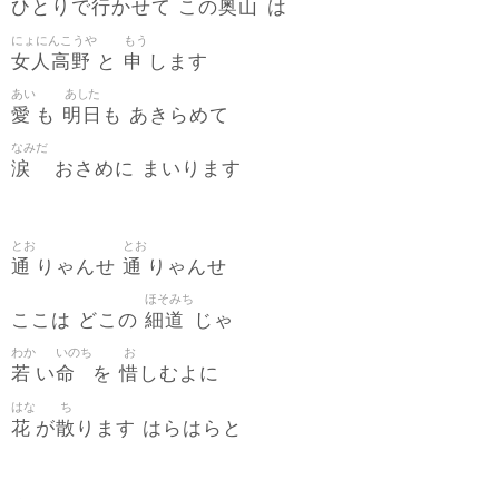
行
奥山
ひとりで
かせて この
は
にょにんこうや
もう
女人高野
申
と
します
あい
あした
愛
明日
も
も あきらめて
なみだ
涙
おさめに まいります
とお
とお
通
通
りゃんせ
りゃんせ
ほそみち
細道
ここは どこの
じゃ
わか
いのち
お
若
命
惜
い
を
しむよに
はな
ち
花
散
が
ります はらはらと