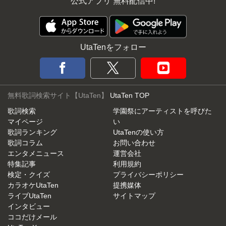
公式アプリ 無料配信中!
UtaTenをフォロー
無料歌詞検索サイト【UtaTen】
UtaTen TOP
歌詞検索
学園祭にアーティストを呼びた
マイページ
い
歌詞ランキング
UtaTenの使い方
歌詞コラム
お問い合わせ
エンタメニュース
運営会社
特集記事
利用規約
検定・クイズ
プライバシーポリシー
カラオケUtaTen
提携媒体
ライブUtaTen
サイトマップ
インタビュー
ココだけメール