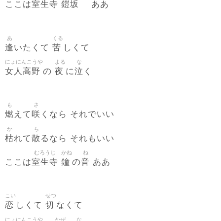
室生寺
鎧坂
ここは
ああ
あ
くる
逢
苦
いたくて
しくて
にょにんこうや
よる
な
女人高野
夜
泣
の
に
く
も
さ
燃
咲
えて
くなら それでいい
か
ち
枯
散
れて
るなら それもいい
むろうじ
かね
ね
室生寺
鐘
音
ここは
の
ああ
こい
せつ
恋
切
しくて
なくて
にょにんこうや
かぜ
な