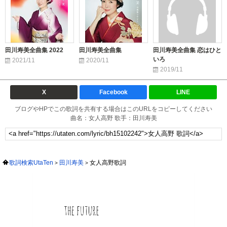
田川寿美全曲集 2022
田川寿美全曲集
田川寿美全曲集 恋はひと
いろ
2021/11
2020/11
2019/11
X
Facebook
LINE
ブログやHPでこの歌詞を共有する場合はこのURLをコピーしてください
曲名：女人高野 歌手：田川寿美
歌詞検索UtaTen
田川寿美
女人高野歌詞