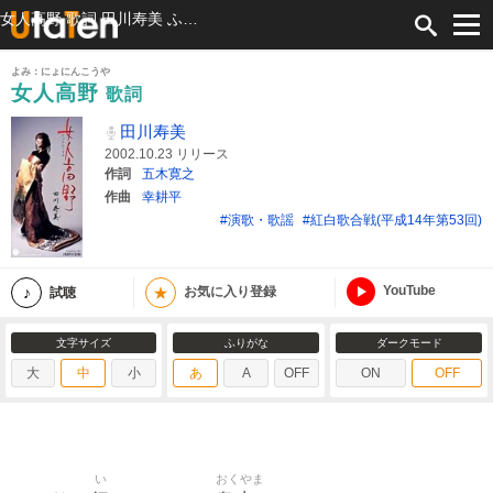
女人高野 歌詞 田川寿美 ふりがな付
よみ：にょにんこうや
女人高野
歌詞
田川寿美
2002.10.23 リリース
作詞
五木寛之
作曲
幸耕平
#演歌・歌謡
#紅白歌合戦(平成14年第53回)
YouTube
★
試聴
お気に入り登録
文字サイズ
ふりがな
ダークモード
大
中
小
あ
A
OFF
ON
OFF
い
おくやま