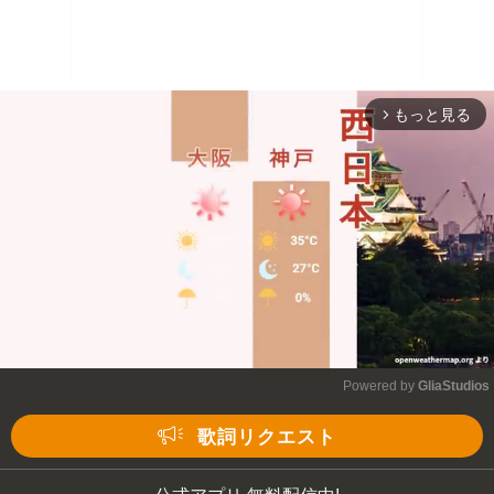
もっと見る
arrow_forward_ios
Powered by 
GliaStudios
Mute
歌詞リクエスト