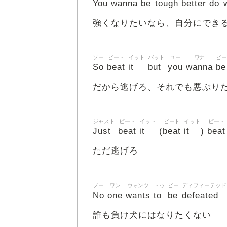
You
wanna
be
tough
better
do
強くなりたいなら、自分にでき
ソー
ビート
イット
バット
ユー
ワナ
ビー
So
beat
it
but
you
wanna
be
だから逃げろ、それでも悪ぶり
ジャスト
ビート
イット
ビート
イット
ビート
Just
beat
it
beat
it
beat
(
)
ただ逃げろ
ノー
ワン
ウォンツ
トゥ
ビー
ディフィーテッド
No
one
wants
to
be
defeated
誰も負け犬にはなりたくない