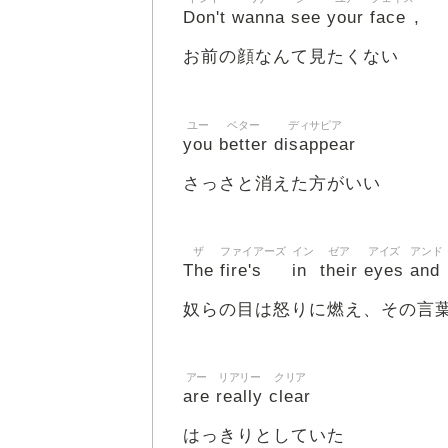
Don't
wanna
see
your
face
,
お前の顔なんて見たくない
ユー
ベター
ディサピア
you
better
disappear
さっさと消えた方がいい
ザ
ファイアーズ
イン
ゼア
アイズ
アンド
The
fire's
in
their
eyes
and
奴らの目は怒りに燃え、その言
アー
リアリー
クリア
are
really
clear
はっきりとしていた