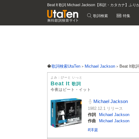
Beat It 歌詞 Michael Jackson【和訳・カタカナ】ふ
歌詞検索
特集
歌詞検索UtaTen
Michael Jackson
Beat It歌
よみ：びーと いっと
Beat It
歌詞
今夜はビート・イット
Michael Jackson
1982.12.1 リリース
作詞
Michael Jackson
作曲
Michael Jackson
#洋楽