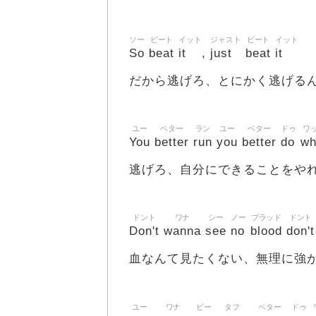
ソー
ビート
イット
ジャスト
ビート
イット
So
beat
it
just
beat
it
,
だから逃げろ、とにかく逃げる
ユー
ベター
ラン
ユー
ベター
ドゥ
ワ
You
better
run
you
better
do
wh
逃げろ、自分にできることをや
ドント
ワナ
シー
ノー
ブラッド
ドント
Don't
wanna
see
no
blood
don't
血なんて見たくない、無理に強
ユー
ワナ
ビー
タフ
ベター
ドゥ