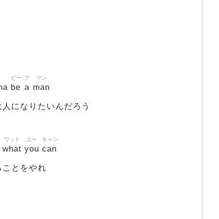
ナ
ビー
ア
マン
na
be
a
man
大人になりたいんだろう
ワット
ユー
キャン
what
you
can
ることをやれ