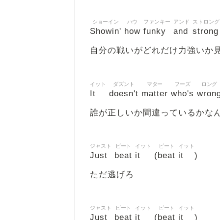
ショーイン
ハウ
ファンキー
アンド
ストロング
Showin'
how
funky
and
strong
自分の戦いがどれだけ力強いか
イット
ダズント
マター
フーズ
ロング
It
doesn't
matter
who's
wron
誰が正しいか間違っているかな
ジャスト
ビート
イット
ビート
イット
Just
beat
it
beat
it
(
)
ただ逃げろ
ジャスト
ビート
イット
ビート
イット
Just
beat
it
beat
it
(
)