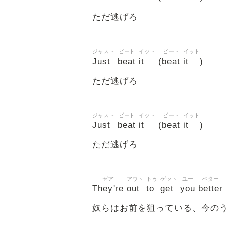
ただ逃げろ
ジャスト
ビート
イット
ビート
イット
Just
beat
it
beat
it
(
)
ただ逃げろ
ジャスト
ビート
イット
ビート
イット
Just
beat
it
beat
it
(
)
ただ逃げろ
ゼア
アウト
トゥ
ゲット
ユー
ベター
They're
out
to
get
you
better
奴らはお前を狙っている、今の