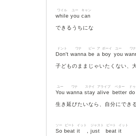
ワイル
ユー
キャン
while
you
can
できるうちにな
ドント
ワナ
ビー
ア
ボーイ
ユー
ワ
Don't
wanna
be
a
boy
you
wan
子どものままじゃいたくない、
ユー
ワナ
ステイ
アライブ
ベター
ドゥ
You
wanna
stay
alive
better
do
生き延びたいなら、自分にでき
ソー
ビート
イット
ジャスト
ビート
イット
So
beat
it
just
beat
it
,