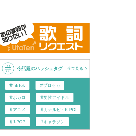
Jackson - Beat It (Live
Michael Jackson - Beat It (30th
Michael Ja
Tour In Munich)
Anniversary Celebration)
(Official 4
ered 4K Upscale)
(Remastered Widescreen)
今話題のハッシュタグ
全て見る
TikTok
プロセカ
ボカロ
男性アイドル
アニメ
カナルビ・K-POP和訳
J-POP
キャラソン
あんスタ
歌い手