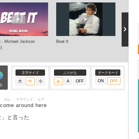
t - Michael Jackson
Beat It
Michael 
s)
HIStory 
(Remast
文字サイズ
ふりがな
ダークモード
果
カム
アラウンド
ヒア
come
around
here
な」と言った