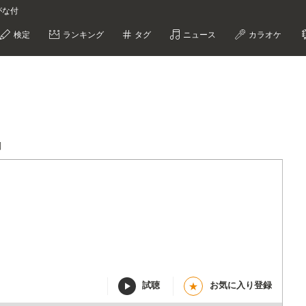
りがな付
検定
ランキング
タグ
ニュース
カラオケ
詞
試聴
お気に入り登録
★