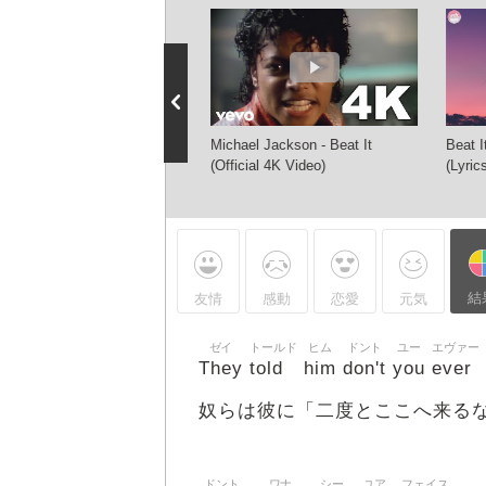
hael Jackson - Beat It (30th
Michael Jackson - Beat It
Beat I
iversary Celebration)
(Official 4K Video)
(Lyric
mastered Widescreen)
結
友情
感動
恋愛
元気
ゼイ
トールド
ヒム
ドント
ユー
エヴァー
They
told
him
don't
you
ever
奴らは彼に「二度とここへ来る
ドント
ワナ
シー
ユア
フェイス