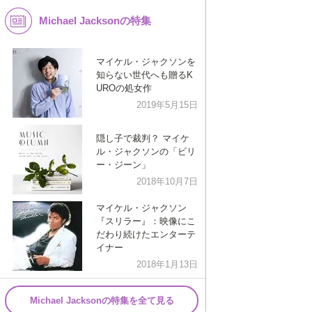
Michael Jacksonの特集
K-POP
演歌・歌謡
バンド
洋楽
マイケル・ジャクソンを
知らない世代へも贈るK
VTuber
ディズニー
UROの処女作
2019年5月15日
隠し子で裁判？ マイケ
ル・ジャクソンの「ビリ
ー・ジーン」
2018年10月7日
マイケル・ジャクソン
『スリラー』：映像にこ
だわり続けたエンターテ
イナー
2018年1月13日
Michael Jacksonの特集を全て見る