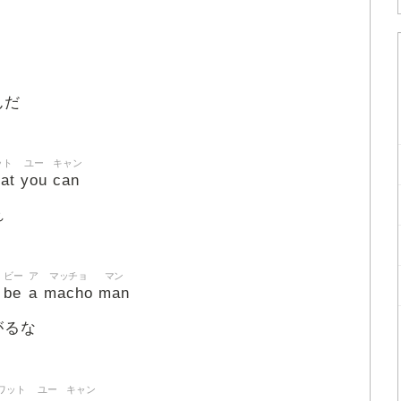
んだ
ット
ユー
キャン
at
you
can
れ
ビー
ア
マッチョ
マン
be
a
macho
man
がるな
ワット
ユー
キャン