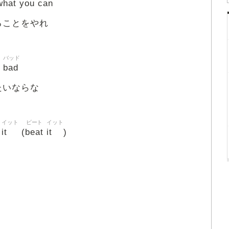
what
you
can
ることをやれ
バッド
bad
たいならな
イット
ビート
イット
it
beat
it
(
)