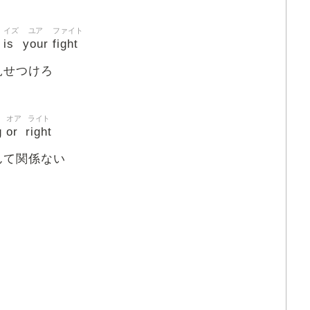
イズ
ユア
ファイト
is
your
fight
見せつけろ
オア
ライト
g
or
right
んて関係ない