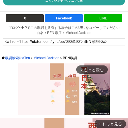
X
Facebook
LINE
ブログやHPでこの歌詞を共有する場合はこのURLをコピーしてください
曲名：BEN 歌手：Michael Jackson
歌詞検索UtaTen
Michael Jackson
BEN歌詞
もっと読む
arrow_forward_ios
もっと見る
arrow_forward_ios