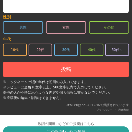
性別
男性
女性
その他
年代
10代
20代
30代
40代
50代～
投稿
※ニックネーム･性別･年代は初回のみ入力できます。
※レビューは全角10文字以上、500文字以内で入力してください。
※他の人が不快に思うような内容や個人情報は書かないでください。
※投稿後の編集・削除はできません。
UtaTenはreCAPTCHAで保護されています
-
プライバシー
利用契約
歌詞の間違いなどのご指摘はこちら
この歌詞へのご意見