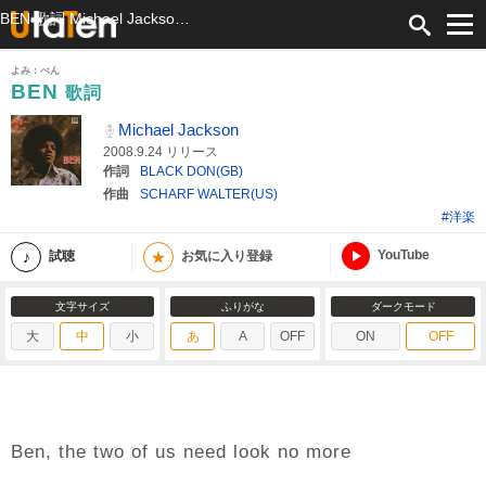
BEN 歌詞 Michael Jackson ふりがな付
よみ：べん
BEN
歌詞
Michael Jackson
2008.9.24 リリース
作詞
BLACK DON(GB)
作曲
SCHARF WALTER(US)
#洋楽
YouTube
★
試聴
お気に入り登録
文字サイズ
ふりがな
ダークモード
大
中
小
あ
A
OFF
ON
OFF
Ben, the two of us need look no more