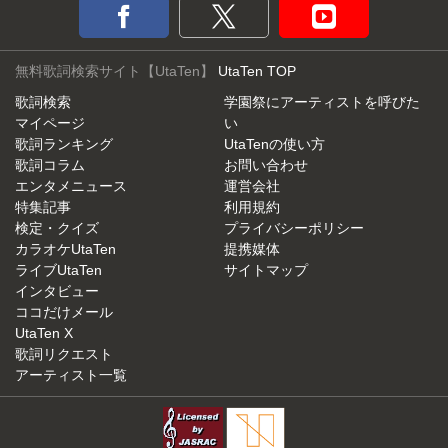
無料歌詞検索サイト【UtaTen】
UtaTen TOP
歌詞検索
学園祭にアーティストを呼びた
マイページ
い
歌詞ランキング
UtaTenの使い方
歌詞コラム
お問い合わせ
エンタメニュース
運営会社
特集記事
利用規約
検定・クイズ
プライバシーポリシー
カラオケUtaTen
提携媒体
ライブUtaTen
サイトマップ
インタビュー
ココだけメール
UtaTen X
歌詞リクエスト
アーティスト一覧