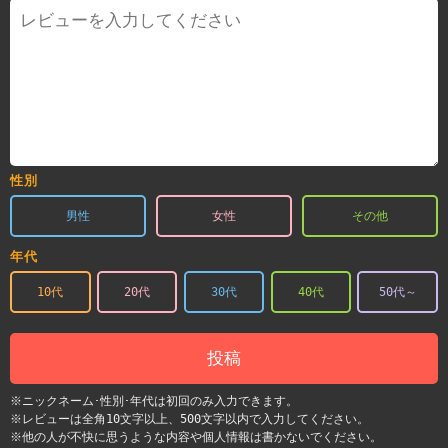
性別
男性
女性
その他
年代
10代
20代
30代
40代
50代～
投稿
※ニックネーム･性別･年代は初回のみ入力できます。
※レビューは全角10文字以上、500文字以内で入力してください。
※他の人が不快に思うような内容や個人情報は書かないでください。