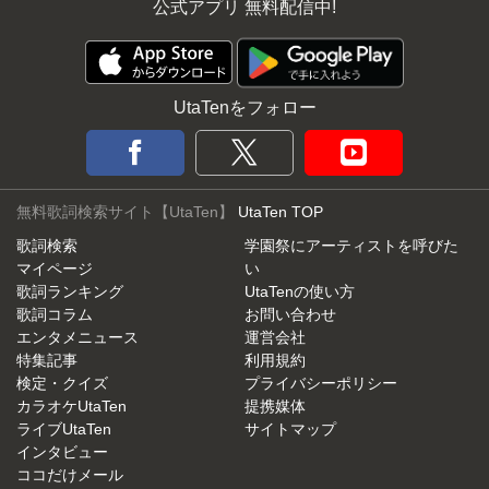
公式アプリ 無料配信中!
UtaTenをフォロー
無料歌詞検索サイト【UtaTen】
UtaTen TOP
歌詞検索
学園祭にアーティストを呼びた
マイページ
い
歌詞ランキング
UtaTenの使い方
歌詞コラム
お問い合わせ
エンタメニュース
運営会社
特集記事
利用規約
検定・クイズ
プライバシーポリシー
カラオケUtaTen
提携媒体
ライブUtaTen
サイトマップ
インタビュー
ココだけメール