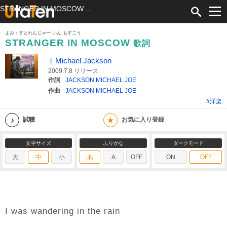
STRANGER IN MOSCOW 歌詞 Michael Jackson ふりがな付
よみ：すとれんじゃー いん もすこう
STRANGER IN MOSCOW
歌詞
Michael Jackson
2009.7.8 リリース
作詞
JACKSON MICHAEL JOE
作曲
JACKSON MICHAEL JOE
#洋楽
★
試聴
お気に入り登録
文字サイズ
ふりがな
ダークモード
大
中
小
あ
A
OFF
ON
OFF
I was wandering in the rain