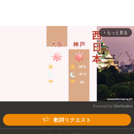
もっと見る
arrow_forward_ios
Powered by 
GliaStudios
Mute
歌詞リクエスト