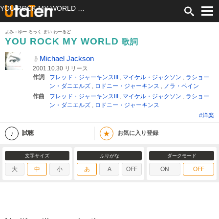
YOU ROCK MY WORLD 歌詞 Michael Jackson ふりがな付
よみ：ゆー ろっく まい わーるど
YOU ROCK MY WORLD
歌詞
Michael Jackson
2001.10.30 リリース
作詞
フレッド・ジャーキンスIII
,
マイケル・ジャクソン
,
ラショー
ン・ダニエルズ
,
ロドニー・ジャーキンス
,
ノラ・ペイン
作曲
フレッド・ジャーキンスIII
,
マイケル・ジャクソン
,
ラショー
ン・ダニエルズ
,
ロドニー・ジャーキンス
#洋楽
★
試聴
お気に入り登録
文字サイズ
ふりがな
ダークモード
大
中
小
あ
A
OFF
ON
OFF