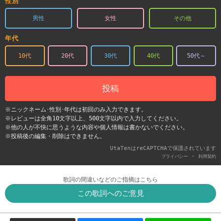
性別
男性
女性
その他
年代
10代
20代
30代
40代
50代～
投稿
※ニックネーム･性別･年代は初回のみ入力できます。
※レビューは全角10文字以上、500文字以内で入力してください。
※他の人が不快に思うような内容や個人情報は書かないでください。
※投稿後の編集・削除はできません。
UtaTenはreCAPTCHAで保護されています
-
プライバシー
利用契約
歌詞の間違いなどのご指摘はこちら
この歌詞へのご意見