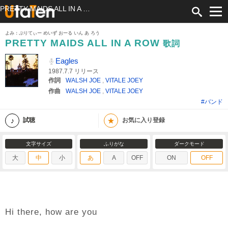
PRETTY MAIDS ALL IN A ROW 歌詞 Eagles ふりがな付
よみ：ぷりてぃー めいず おーる いん あ ろう
PRETTY MAIDS ALL IN A ROW
歌詞
Eagles
1987.7.7 リリース
作詞
WALSH JOE
,
VITALE JOEY
作曲
WALSH JOE
,
VITALE JOEY
#バンド
★
試聴
お気に入り登録
文字サイズ
ふりがな
ダークモード
大
中
小
あ
A
OFF
ON
OFF
Hi there, how are you