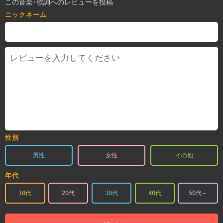
この音楽･歌詞へのレビューを投稿
ニックネーム
性別
男性
女性
その他
年代
10代
20代
30代
40代
50代～