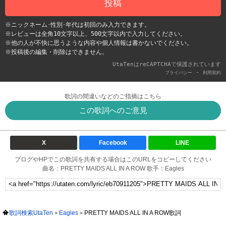
投稿
※ニックネーム･性別･年代は初回のみ入力できます。
※レビューは全角10文字以上、500文字以内で入力してください。
※他の人が不快に思うような内容や個人情報は書かないでください。
※投稿後の編集・削除はできません。
UtaTenはreCAPTCHAで保護されています
-
プライバシー
利用契約
歌詞の間違いなどのご指摘はこちら
この歌詞へのご意見
X
Facebook
LINE
ブログやHPでこの歌詞を共有する場合はこのURLをコピーしてください
曲名：PRETTY MAIDS ALL IN A ROW 歌手：Eagles
歌詞検索UtaTen
Eagles
PRETTY MAIDS ALL IN A ROW歌詞