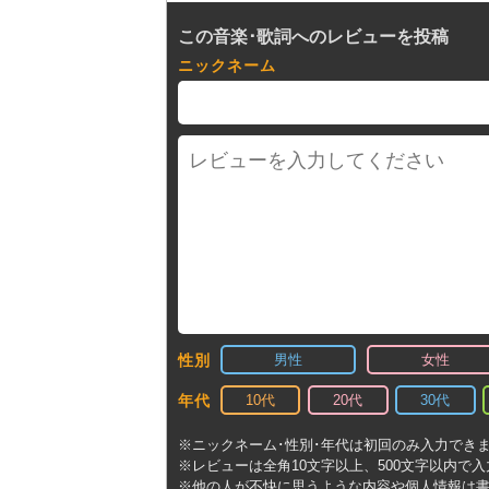
この音楽･歌詞へのレビューを投稿
ニックネーム
男性
女性
性別
10代
20代
30代
年代
※ニックネーム･性別･年代は初回のみ入力でき
※レビューは全角10文字以上、500文字以内で
※他の人が不快に思うような内容や個人情報は