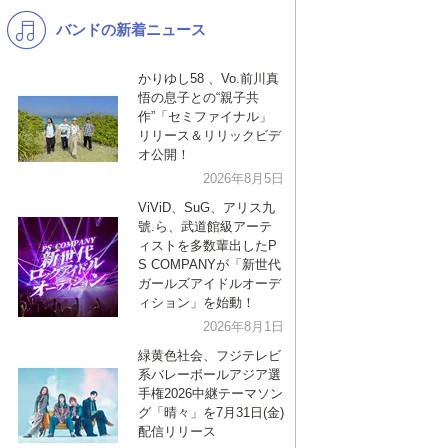
バンドの新着ニュース
K-POP
洋楽
バンド
演歌・歌謡
かりゆし58 、Vo.前川真
悟の息子との“親子共
VTuber
ジャニーズ
作”「セミファイナル」
リリース＆リリックビデ
オ公開！
2026年8月5日
ViViD、SuG、アリス九
號.ら、武道館級アーテ
ィストを多数輩出したP
S COMPANYが「新世代
ガールズアイドルオーデ
ィション」を始動！
2026年8月1日
緑黄色社会、フジテレビ
系バレーボールアジア選
手権2026中継テーマソン
グ「晴々」を7月31日(金)
配信リリース