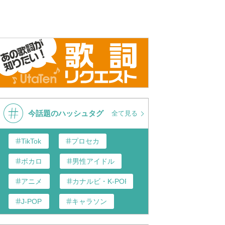
今話題のハッシュタグ
全て見る
TikTok
プロセカ
ボカロ
男性アイドル
アニメ
カナルビ・K-POP和訳
J-POP
キャラソン
歌い手
あんスタ