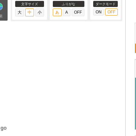
文字サイズ
ふりがな
ダークモード
果
 go