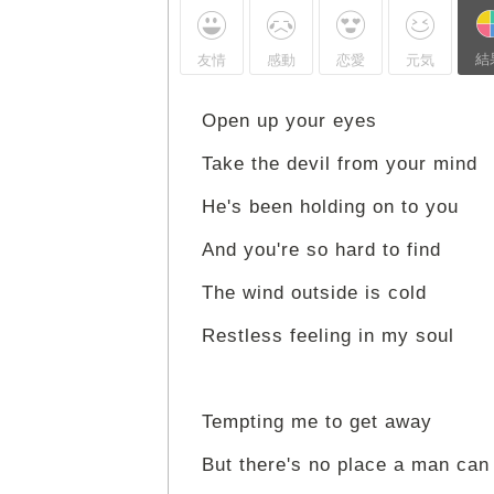
結
友情
感動
恋愛
元気
Open up your eyes
Take the devil from your mind
He's been holding on to you
And you're so hard to find
The wind outside is cold
Restless feeling in my soul
Tempting me to get away
But there's no place a man can