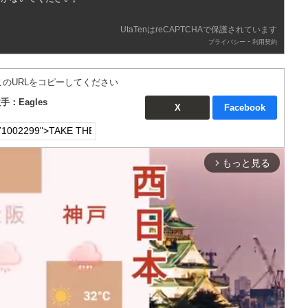
UtaTenはreCAPTCHAで保護されています
-
プライバシー
利用契約
このURLをコピーしてください
歌手：Eagles
X
Facebook
もっと見る
arrow_forward_ios