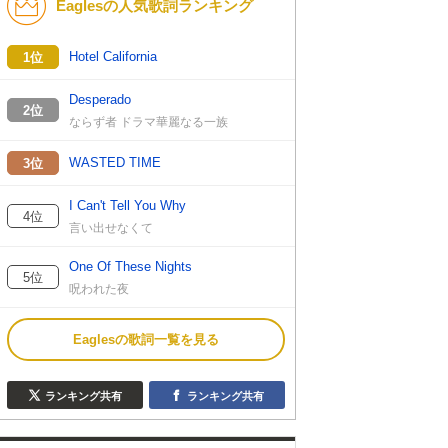
Eaglesの人気歌詞ランキング
Hotel California
1位
Desperado
2位
ならず者 ドラマ華麗なる一族
WASTED TIME
3位
I Can't Tell You Why
4位
言い出せなくて
One Of These Nights
5位
呪われた夜
Eaglesの歌詞一覧を見る
ランキング共有
ランキング共有