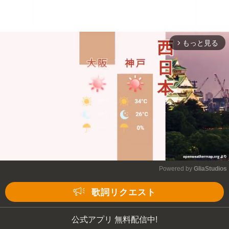
もっと見る
arrow_forward_ios
Powered by 
GliaStudios
Mute
歌詞リクエスト
公式アプリ 無料配信中!