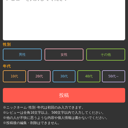
性別
男性
女性
その他
年代
10代
20代
30代
40代
50代～
投稿
※ニックネーム･性別･年代は初回のみ入力できます。
※レビューは全角10文字以上、500文字以内で入力してください。
※他の人が不快に思うような内容や個人情報は書かないでください。
※投稿後の編集・削除はできません。