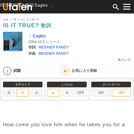
IS IT TRUE? 歌詞 Eagles ふりがな付
よみ：いず いっと とぅるー?
IS IT TRUE?
歌詞
Eagles
2004.10.6 リリース
作詞
MEISNER RANDY
作曲
MEISNER RANDY
#バンド
★
試聴
お気に入り登録
文字サイズ
ふりがな
ダークモード
大
中
小
あ
A
OFF
ON
OFF
How come you love him when he takes you for a