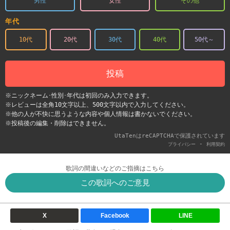
男性
女性
その他
年代
10代
20代
30代
40代
50代～
投稿
※ニックネーム･性別･年代は初回のみ入力できます。
※レビューは全角10文字以上、500文字以内で入力してください。
※他の人が不快に思うような内容や個人情報は書かないでください。
※投稿後の編集・削除はできません。
UtaTenはreCAPTCHAで保護されています
-
プライバシー
利用契約
歌詞の間違いなどのご指摘はこちら
この歌詞へのご意見
X
Facebook
LINE