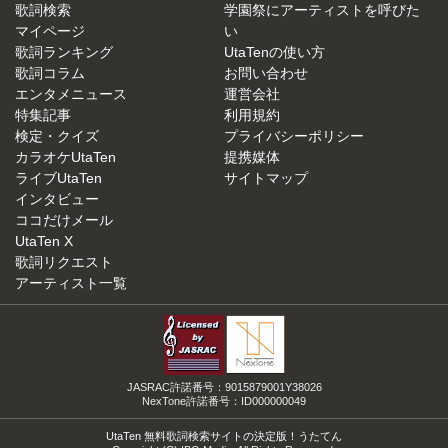
歌詞検索
学園祭にアーティストを呼びた
マイページ
い
歌詞ランキング
UtaTenの使い方
歌詞コラム
お問い合わせ
エンタメニュース
運営会社
特集記事
利用規約
検定・クイズ
プライバシーポリシー
カラオケUtaTen
提携媒体
ライブUtaTen
サイトマップ
インタビュー
ココだけメール
UtaTen X
歌詞リクエスト
アーティスト一覧
JASRAC許諾番号：9015879001Y38026
NexTone許諾番号：ID000000049
UtaTen 無料歌詞検索サイトの決定版！うたてん