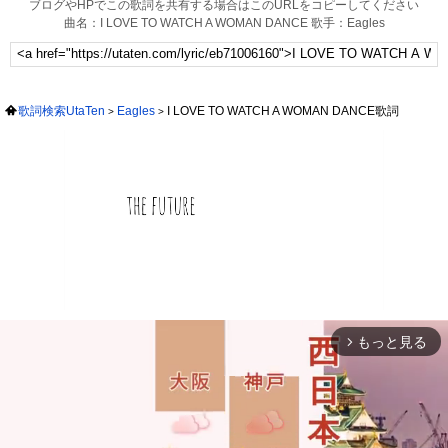
ブログやHPでこの歌詞を共有する場合はこのURLをコピーしてください
曲名：I LOVE TO WATCH A WOMAN DANCE 歌手：Eagles
歌詞検索UtaTen
Eagles
I LOVE TO WATCH A WOMAN DANCE歌詞
もっと見る
arrow_forward_ios