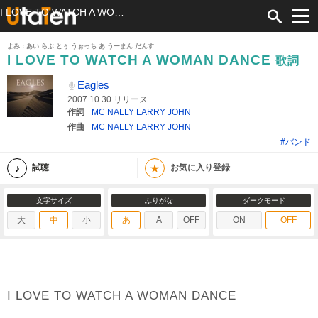
I LOVE TO WATCH A WOMAN DANCE 歌詞 Eagles ふりがな付
よみ：あい らぶ とぅ うぉっち あ うーまん だんす
I LOVE TO WATCH A WOMAN DANCE
歌詞
Eagles
2007.10.30 リリース
作詞
MC NALLY LARRY JOHN
作曲
MC NALLY LARRY JOHN
#バンド
★
試聴
お気に入り登録
文字サイズ
ふりがな
ダークモード
大
中
小
あ
A
OFF
ON
OFF
I LOVE TO WATCH A WOMAN DANCE