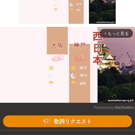
もっと見る
arrow_forward_ios
Mute
Powered by 
GliaStudios
Mute
歌詞リクエスト