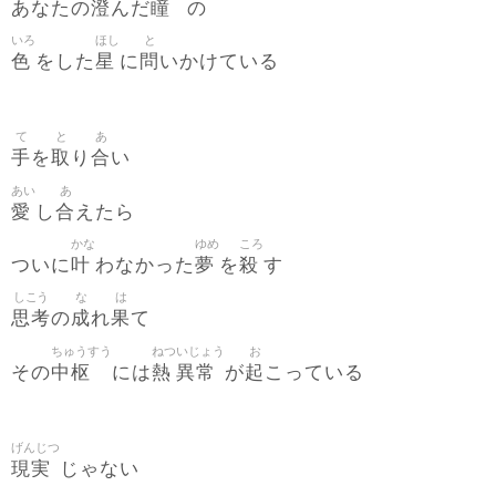
澄
瞳
あなたの
んだ
の
いろ
ほし
と
色
星
問
をした
に
いかけている
て
と
あ
手
取
合
を
り
い
あい
あ
愛
合
し
えたら
かな
ゆめ
ころ
叶
夢
殺
ついに
わなかった
を
す
しこう
な
は
思考
成
果
の
れ
て
ちゅうすう
ねつ
いじょう
お
中枢
熱
異常
起
その
には
が
こっている
げんじつ
現実
じゃない