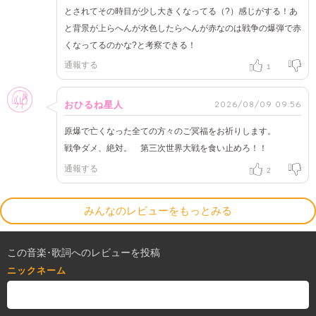
とされてその時目が少し大きくなってる（?）感じがする！あ
と背景が上らへんが水色したらへんが赤なのは戦争の爆弾で赤
くなってるのかな?と考察できる！
通報する
1
女性
2026/08/09 09:56
おひるね星人
原爆で亡くなった全ての方々のご冥福をお祈りします。
戦争ダメ、絶対。 第三次世界大戦を食い止めろ！！
通報する
2
みんなのレビューをもっとみる
この音楽･歌詞へのレビューを投稿
ニックネーム