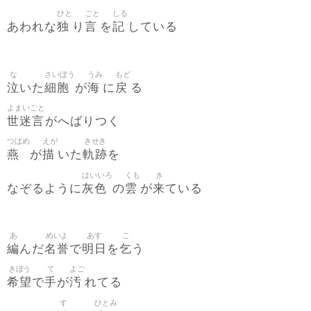
ひと
ごと
しる
独
言
記
あわれな
り
を
している
な
さいぼう
うみ
もど
泣
細胞
海
戻
いた
が
に
る
よまいごと
世迷言
がへばりつく
つばめ
えが
きせき
燕
描
軌跡
が
いた
を
はいいろ
くも
き
灰色
雲
来
なぞるように
の
が
ている
あ
めいよ
あす
こ
編
名誉
明日
乞
んだ
で
を
う
きぼう
て
よご
希望
手
汚
で
が
れてる
す
ひとみ