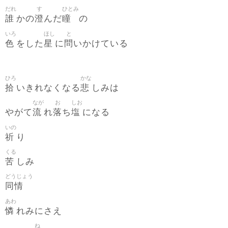
だれ
す
ひとみ
誰
澄
瞳
かの
んだ
の
いろ
ほし
と
色
星
問
をした
に
いかけている
ひろ
かな
拾
悲
いきれなくなる
しみは
なが
お
しお
流
落
塩
やがて
れ
ち
になる
いの
祈
り
くる
苦
しみ
どうじょう
同情
あわ
憐
れみにさえ
ね