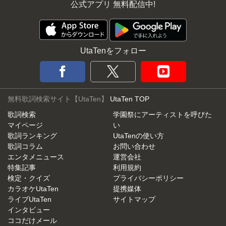
公式アプリ 無料配信中!
UtaTenをフォロー
無料歌詞検索サイト【UtaTen】
UtaTen TOP
歌詞検索
学園祭にアーティストを呼びた
マイページ
い
歌詞ランキング
UtaTenの使い方
歌詞コラム
お問い合わせ
エンタメニュース
運営会社
特集記事
利用規約
検定・クイズ
プライバシーポリシー
カラオケUtaTen
提携媒体
ライブUtaTen
サイトマップ
インタビュー
ココだけメール