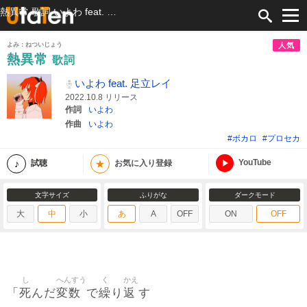
熱異常 歌詞 いよわ feat. 足立レイ ふりがな付
よみ：ねついじょう
人気
熱異常
歌詞
いよわ feat. 足立レイ
2022.10.8 リリース
作詞
いよわ
作曲
いよわ
#ボカロ
#プロセカ
YouTube
★
試聴
お気に入り登録
文字サイズ
ふりがな
ダークモード
大
中
小
あ
A
OFF
ON
OFF
し
へんすう
く
かえ
死
変数
繰
返
「
んだ
で
り
す