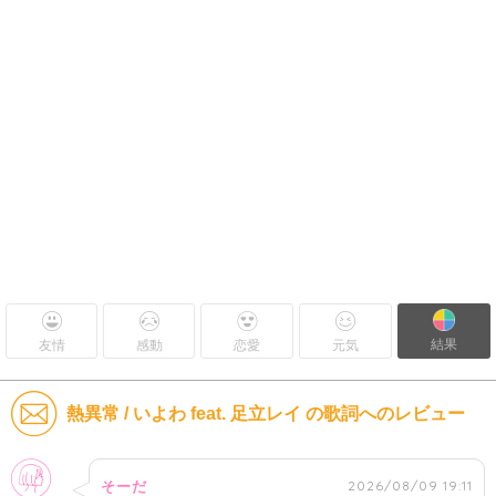
結果
友情
感動
恋愛
元気
熱異常 / いよわ feat. 足立レイ の歌詞へのレビュー
女性
2026/08/09 19:11
そーだ