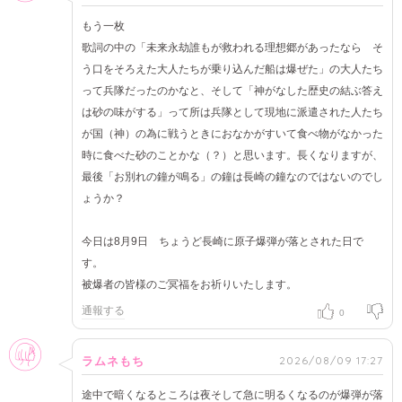
もう一枚
歌詞の中の「未来永劫誰もが救われる理想郷があったなら そ
う口をそろえた大人たちが乗り込んだ船は爆ぜた」の大人たち
って兵隊だったのかなと、そして「神がなした歴史の結ぶ答え
は砂の味がする」って所は兵隊として現地に派遣された人たち
が国（神）の為に戦うときにおなかがすいて食べ物がなかった
時に食べた砂のことかな（？）と思います。長くなりますが、
最後「お別れの鐘が鳴る」の鐘は長崎の鐘なのではないのでし
ょうか？
今日は8月9日 ちょうど長崎に原子爆弾が落とされた日で
す。
被爆者の皆様のご冥福をお祈りいたします。
通報する
0
女性
2026/08/09 17:27
ラムネもち
途中で暗くなるところは夜そして急に明るくなるのが爆弾が落