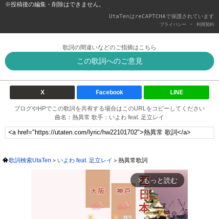
※投稿後の編集・削除はできません。
UtaTenはreCAPTCHAで保護されています
-
プライバシー
利用契約
歌詞の間違いなどのご指摘はこちら
この歌詞へのご意見
X
Facebook
LINE
ブログやHPでこの歌詞を共有する場合はこのURLをコピーしてください
曲名：熱異常 歌手：いよわ feat. 足立レイ
歌詞検索UtaTen
いよわ feat. 足立レイ
熱異常歌詞
もっと読む
arrow_forward_ios