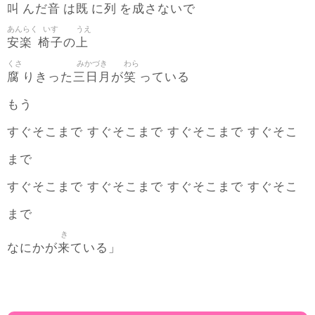
叫
音
既
列
成
んだ
は
に
を
さないで
あんらく
いす
うえ
安楽
椅子
上
の
くさ
みかづき
わら
腐
三日月
笑
りきった
が
っている
もう
すぐそこまで すぐそこまで すぐそこまで すぐそこ
まで
すぐそこまで すぐそこまで すぐそこまで すぐそこ
まで
き
来
なにかが
ている」