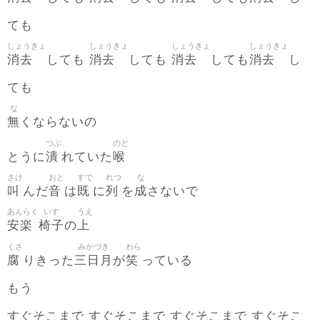
ても
しょうきょ
しょうきょ
しょうきょ
しょうきょ
消去
消去
消去
消去
しても
しても
しても
し
ても
な
無
くならないの
つぶ
のど
潰
喉
とうに
れていた
さけ
おと
すで
れつ
な
叫
音
既
列
成
んだ
は
に
を
さないで
あんらく
いす
うえ
安楽
椅子
上
の
くさ
みかづき
わら
腐
三日月
笑
りきった
が
っている
もう
すぐそこまで すぐそこまで すぐそこまで すぐそこ