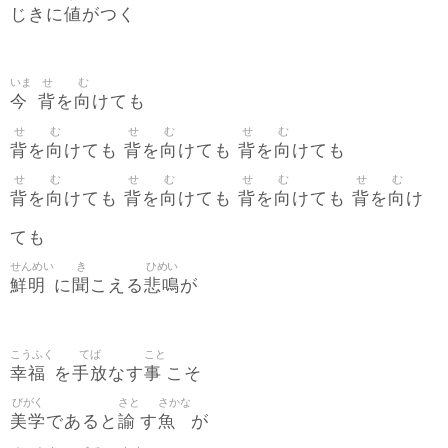
値
じきに
がつく
いま
せ
む
今
背
向
を
けても
せ
む
せ
む
せ
む
背
向
背
向
背
向
を
けても
を
けても
を
けても
せ
む
せ
む
せ
む
せ
む
背
向
背
向
背
向
背
向
を
けても
を
けても
を
けても
を
け
ても
せんめい
き
ひめい
鮮明
聞
悲鳴
に
こえる
が
こうふく
てば
こと
幸福
手放
事
を
なす
こそ
びがく
さと
さかな
美学
諭
魚
であると
す
が