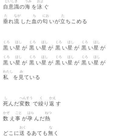
じいしき
うみ
およ
自意識
海
泳
の
を
ぐ
た
なが
ち
にお
た
垂
流
血
匂
立
れ
した
の
いが
ちこめる
くろ
ほし
くろ
ほし
くろ
ほし
くろ
ほし
黒
星
黒
星
黒
星
黒
星
い
が
い
が
い
が
い
が
くろ
ほし
くろ
ほし
くろ
ほし
くろ
ほし
黒
星
黒
星
黒
星
黒
星
い
が
い
が
い
が
い
が
わたし
み
私
見
を
ている
し
へんすう
く
かえ
死
変数
繰
返
んだ
で
り
す
かぞ
ごと
はら
ねつ
数
事
孕
熱
え
が
んだ
おく
な
送
無
どこに
るあても
く