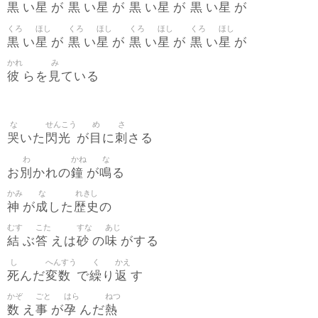
黒
星
黒
星
黒
星
黒
星
い
が
い
が
い
が
い
が
くろ
ほし
くろ
ほし
くろ
ほし
くろ
ほし
黒
星
黒
星
黒
星
黒
星
い
が
い
が
い
が
い
が
かれ
み
彼
見
らを
ている
な
せんこう
め
さ
哭
閃光
目
刺
いた
が
に
さる
わ
かね
な
別
鐘
鳴
お
かれの
が
る
かみ
な
れきし
神
成
歴史
が
した
の
むす
こた
すな
あじ
結
答
砂
味
ぶ
えは
の
がする
し
へんすう
く
かえ
死
変数
繰
返
んだ
で
り
す
かぞ
ごと
はら
ねつ
数
事
孕
熱
え
が
んだ