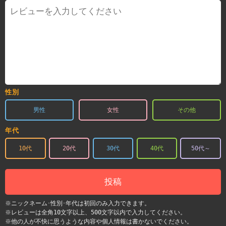
性別
男性
女性
その他
年代
10代
20代
30代
40代
50代～
投稿
※ニックネーム･性別･年代は初回のみ入力できます。
※レビューは全角10文字以上、500文字以内で入力してください。
※他の人が不快に思うような内容や個人情報は書かないでください。