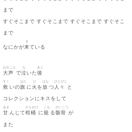
まで
すぐそこまで すぐそこまで すぐそこまで すぐそこ
まで
き
来
なにかが
ている
おおごえ
な
あと
大声
泣
後
で
いた
すく
はた
ひ
はな
ひとびと
救
旗
火
放
人々
いの
に
を
つ
と
コレクションにキスをして
あま
かんおけ
こも
がいこつ
甘
棺桶
籠
骸骨
んじて
に
る
が
また