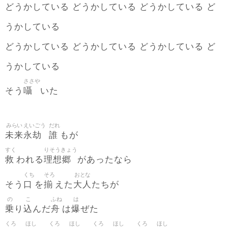
どうかしている どうかしている どうかしている ど
うかしている
どうかしている どうかしている どうかしている ど
うかしている
ささや
囁
そう
いた
みらい
えいごう
だれ
未来
永劫
誰
もが
すく
りそうきょう
救
理想郷
われる
があったなら
くち
そろ
おとな
口
揃
大人
そう
を
えた
たちが
の
こ
ふね
は
乗
込
舟
爆
り
んだ
は
ぜた
くろ
ほし
くろ
ほし
くろ
ほし
くろ
ほし