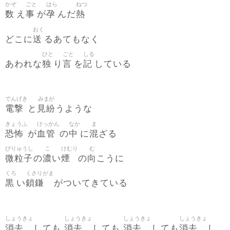
かぞ
ごと
はら
ねつ
数
事
孕
熱
え
が
んだ
おく
送
どこに
るあてもなく
ひと
ごと
しる
独
言
記
あわれな
り
を
している
でんげき
みまが
電撃
見紛
と
うような
きょうふ
けっかん
なか
ま
恐怖
血管
中
混
が
の
に
ざる
びりゅうし
こ
けむり
む
微粒子
濃
煙
向
の
い
の
こうに
くろ
くさりがま
黒
鎖鎌
い
がついてきている
しょうきょ
しょうきょ
しょうきょ
しょうきょ
消去
消去
消去
消去
しても
しても
しても
し