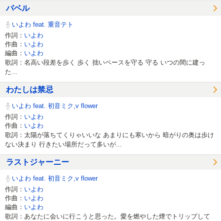
バベル
いよわ feat. 重音テト
作詞：
いよわ
作曲：
いよわ
編曲：
いよわ
歌詞：名高い段差を歩く 歩く 拙いペースを守る 守る いつの間に建っ
た...
わたしは禁忌
いよわ feat. 初音ミク,v flower
作詞：
いよわ
作曲：
いよわ
歌詞：太陽が落ちてくりゃいいな あまりにも寒いから 暗がりの奥は歩け
ない決まり 行きたい場所だって多いが...
ラストジャーニー
いよわ feat. 初音ミク,v flower
作詞：
いよわ
作曲：
いよわ
編曲：
いよわ
歌詞：あなたに会いに行こうと思った。愛を燃やした煙でトリップして