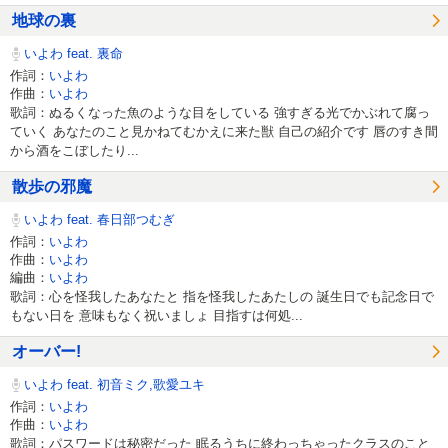
地球の裏
いよわ feat. 裏命
作詞：
いよわ
作曲：
いよわ
歌詞：ぬるくなった魚のような目をしている 強すぎる光でかぶれて腐っ
ていく あなたのこと見かねてむかえに来た獣 自己の紹介です 唇のすき間
から酒をこぼしたり...
散歩の邪魔
いよわ feat. 春日部つむぎ
作詞：
いよわ
作曲：
いよわ
編曲：
いよわ
歌詞：心を怪我したあなたと 指を怪我したあたしの 誕生日でも記念日で
もない日を 意味もなく祝いましょ 目指すは何処...
オーバー!
いよわ feat. 初音ミク,歌愛ユキ
作詞：
いよわ
作曲：
いよわ
歌詞：パスワードは秘密だった 眠るうちに終わっちゃったクラスのこと