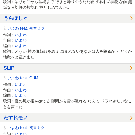
歌詞：ゆりかごから墓場まで 行きと帰りのうたた寝 夕暮れの素敵な雨 無
垢なる切符の片割れ 握りしめてみた...
うらぽしゃ
いよわ feat. 初音ミク
作詞：
いよわ
作曲：
いよわ
編曲：
いよわ
歌詞：どうか 神の御慈悲を給え 恵まれないあなたは人を殴るから どうか
地獄へと征きませ...
SLIP
いよわ feat. GUMI
作詞：
いよわ
作曲：
いよわ
編曲：
いよわ
歌詞：夏の風が指を撫でる 隙間から雲が流れる なんて ドラマみたいなこ
とを言った ...
わすれモノ
いよわ feat. 初音ミク
作詞：
いよわ