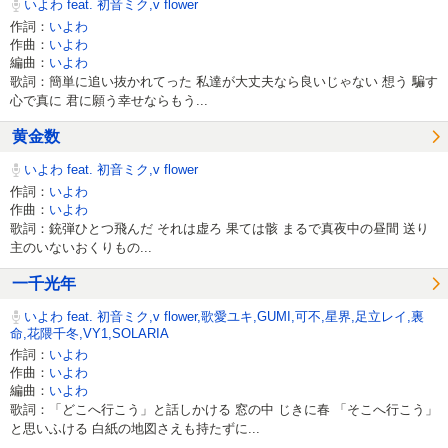
いよわ feat. 初音ミク,v flower
作詞：
いよわ
作曲：
いよわ
編曲：
いよわ
歌詞：簡単に追い抜かれてった 私達が大丈夫なら良いじゃない 想う 騙す
心で真に 君に願う幸せならもう...
黄金数
いよわ feat. 初音ミク,v flower
作詞：
いよわ
作曲：
いよわ
歌詞：銃弾ひとつ飛んだ それは虚ろ 果ては骸 まるで真夜中の昼間 送り
主のいないおくりもの...
一千光年
いよわ feat. 初音ミク,v flower,歌愛ユキ,GUMI,可不,星界,足立レイ,裏
命,花隈千冬,VY1,SOLARIA
作詞：
いよわ
作曲：
いよわ
編曲：
いよわ
歌詞：「どこへ行こう」と話しかける 窓の中 じきに春 「そこへ行こう」
と思いふける 白紙の地図さえも持たずに...