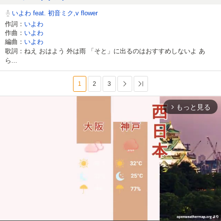
いよわ feat. 初音ミク,v flower
作詞：
いよわ
作曲：
いよわ
編曲：
いよわ
歌詞：ねえ おはよう 外は雨 「そと」に出るのはおすすめしないよ あ
ら...
1
2
3
次へ
最後へ
もっと見る
arrow_forward_ios