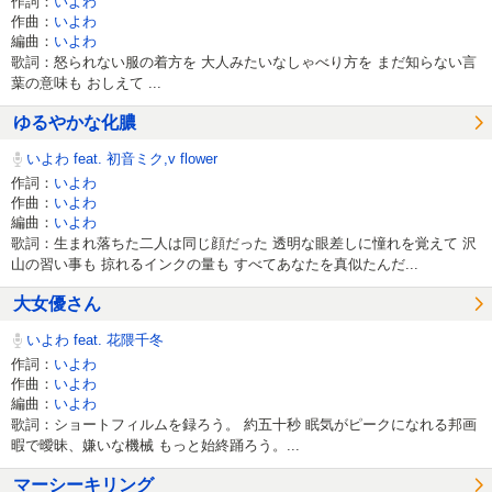
作詞：
いよわ
作曲：
いよわ
編曲：
いよわ
歌詞：怒られない服の着方を 大人みたいなしゃべり方を まだ知らない言
葉の意味も おしえて ...
ゆるやかな化膿
いよわ feat. 初音ミク,v flower
作詞：
いよわ
作曲：
いよわ
編曲：
いよわ
歌詞：生まれ落ちた二人は同じ顔だった 透明な眼差しに憧れを覚えて 沢
山の習い事も 掠れるインクの量も すべてあなたを真似たんだ...
大女優さん
いよわ feat. 花隈千冬
作詞：
いよわ
作曲：
いよわ
編曲：
いよわ
歌詞：ショートフィルムを録ろう。 約五十秒 眠気がピークになれる邦画
暇で曖昧、嫌いな機械 もっと始終踊ろう。...
マーシーキリング