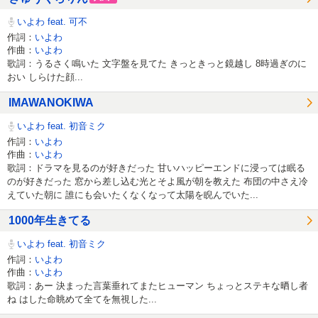
いよわ feat. 可不
作詞：
いよわ
作曲：
いよわ
歌詞：うるさく鳴いた 文字盤を見てた きっときっと鏡越し 8時過ぎのに
おい しらけた顔...
IMAWANOKIWA
いよわ feat. 初音ミク
作詞：
いよわ
作曲：
いよわ
歌詞：ドラマを見るのが好きだった 甘いハッピーエンドに浸っては眠る
のが好きだった 窓から差し込む光とそよ風が朝を教えた 布団の中さえ冷
えていた朝に 誰にも会いたくなくなって太陽を睨んでいた...
1000年生きてる
いよわ feat. 初音ミク
作詞：
いよわ
作曲：
いよわ
歌詞：あー 決まった言葉垂れてまたヒューマン ちょっとステキな晒し者
ね はした命眺めて全てを無視した...