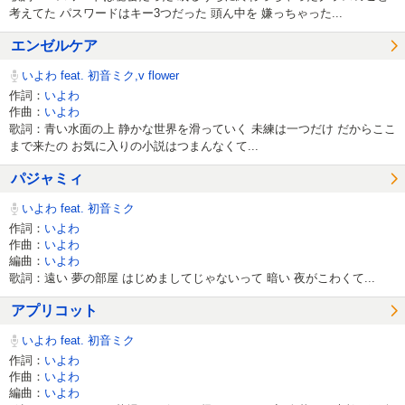
考えてた パスワードはキー3つだった 頭ん中を 嫌っちゃった...
エンゼルケア
いよわ feat. 初音ミク,v flower
作詞：
いよわ
作曲：
いよわ
歌詞：青い水面の上 静かな世界を滑っていく 未練は一つだけ だからここ
まで来たの お気に入りの小説はつまんなくて...
パジャミィ
いよわ feat. 初音ミク
作詞：
いよわ
作曲：
いよわ
編曲：
いよわ
歌詞：遠い 夢の部屋 はじめましてじゃないって 暗い 夜がこわくて...
アプリコット
いよわ feat. 初音ミク
作詞：
いよわ
作曲：
いよわ
編曲：
いよわ