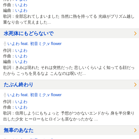
作曲：
いよわ
編曲：
いよわ
歌詞：全部忘れてしまいました 当然に熱を持ってる 光線がプリズム越し
重なり合って見えました...
水死体にもどらないで
いよわ feat. 初音ミク,v flower
作詞：
いよわ
作曲：
いよわ
編曲：
いよわ
歌詞：きみは現れた それは突然だった 悲しいくらいよく知ってる顔だっ
たから こっちを見るなよ こんなのは呪いだ...
たぶん終わり
いよわ feat. 初音ミク,v flower
作詞：
いよわ
作曲：
いよわ
歌詞：信用しようにもちょっと 予想がつかないエンドから 身を半分乗り
出した少女 ヒーローもヒロインも居なかったかな ...
無辜のあなた