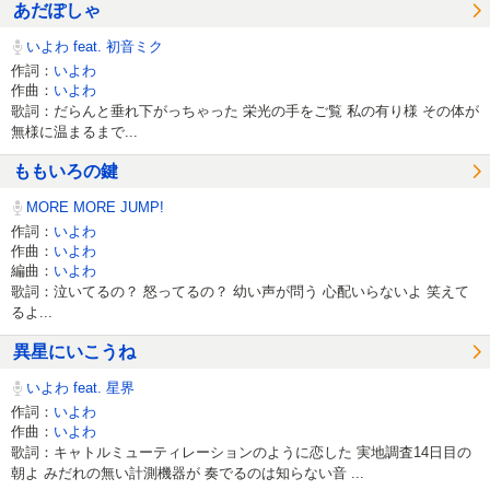
あだぽしゃ
いよわ feat. 初音ミク
作詞：
いよわ
作曲：
いよわ
歌詞：だらんと垂れ下がっちゃった 栄光の手をご覧 私の有り様 その体が
無様に温まるまで...
ももいろの鍵
MORE MORE JUMP!
作詞：
いよわ
作曲：
いよわ
編曲：
いよわ
歌詞：泣いてるの？ 怒ってるの？ 幼い声が問う 心配いらないよ 笑えて
るよ...
異星にいこうね
いよわ feat. 星界
作詞：
いよわ
作曲：
いよわ
歌詞：キャトルミューティレーションのように恋した 実地調査14日目の
朝よ みだれの無い計測機器が 奏でるのは知らない音 ...