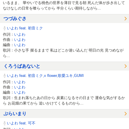
いるまま、 華やいでる桃色の世界を薄目で見る朝 死んだ体が歩き出して
なけなしの日常を喰らってから 半分くらい期待しながら...
つづみぐさ
いよわ feat. 初音ミク
作詞：
いよわ
作曲：
いよわ
編曲：
いよわ
歌詞：小さな手 握るままで 私はどこか迷い込んだ 明日の光 見つめなが
ら...
くろうばあないと
いよわ feat. 初音ミク,v flower,歌愛ユキ,GUMI
作詞：
いよわ
作曲：
いよわ
編曲：
いよわ
歌詞：生まれ落ちたあの日から 炭素になるその日まで 運命な気がするか
ら お花畑の果てから 追いかけてくるものから...
ぷらいまり
いよわ feat. 可不