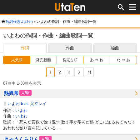
歌詞検索UtaTen
いよわの作詞・作曲・編曲歌詞一覧
いよわの作詞・作曲・編曲歌詞一覧
作詞
作曲
編曲
人気順
発売新順
発売古順
あ ⇒ わ
わ ⇒ あ
1
2
3
次へ
最後へ
87曲中 1-30曲を表示
熱異常
人気!
いよわ feat. 足立レイ
作詞：
いよわ
作曲：
いよわ
歌詞：「死んだ変数で繰り返す 数え事が孕んだ熱 どこに送るあてもなく
あわれな独り言を記している ...
きゅうくらりん
人気!