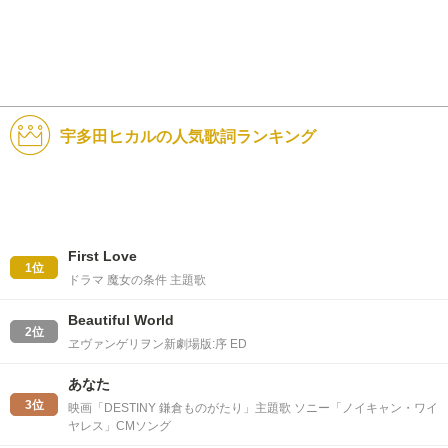
宇多田ヒカルの人気歌詞ランキング
First Love
1位
ドラマ 魔女の条件 主題歌
Beautiful World
2位
ヱヴァンゲリヲン新劇場版:序 ED
あなた
3位
映画「DESTINY 鎌倉ものがたり」主題歌 ソニー「ノイキャン・ワイ
ヤレス」CMソング