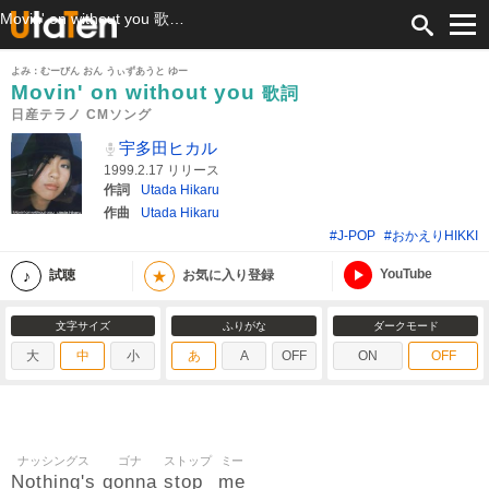
Movin' on without you 歌詞 宇多田ヒカル 日産テラノ CMソング ふりがな付
よみ：むーびん おん うぃずあうと ゆー
Movin' on without you
歌詞
日産テラノ CMソング
宇多田ヒカル
1999.2.17 リリース
作詞
Utada Hikaru
作曲
Utada Hikaru
#J-POP
#おかえりHIKKI
YouTube
★
試聴
お気に入り登録
文字サイズ
ふりがな
ダークモード
大
中
小
あ
A
OFF
ON
OFF
ナッシングス
ゴナ
ストップ
ミー
Nothing's
gonna
stop
me