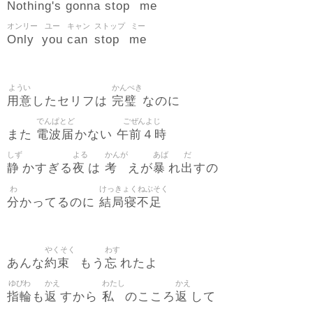
Nothing's
gonna
stop
me
オンリー
ユー
キャン
ストップ
ミー
Only
you
can
stop
me
ようい
かんぺき
用意
完璧
したセリフは
なのに
でんぱとど
ごぜんよじ
電波届
午前４時
また
かない
しず
よる
かんが
あば
だ
静
夜
考
暴
出
かすぎる
は
えが
れ
すの
わ
けっきょくねぶそく
分
結局寝不足
かってるのに
やくそく
わす
約束
忘
あんな
もう
れたよ
ゆびわ
かえ
わたし
かえ
指輪
返
私
返
も
すから
のこころ
して