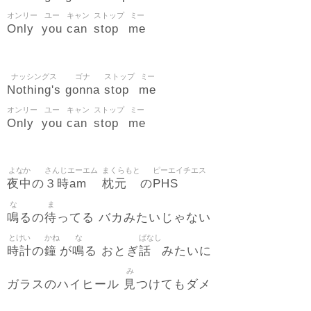
オンリー
ユー
キャン
ストップ
ミー
Only
you
can
stop
me
ナッシングス
ゴナ
ストップ
ミー
Nothing's
gonna
stop
me
オンリー
ユー
キャン
ストップ
ミー
Only
you
can
stop
me
よなか
さんじエーエム
まくらもと
ピーエイチエス
夜中
３時am
枕元
PHS
の
の
な
ま
鳴
待
るの
ってる バカみたいじゃない
とけい
かね
な
ばなし
時計
鐘
鳴
話
の
が
る おとぎ
みたいに
み
見
ガラスのハイヒール
つけてもダメ