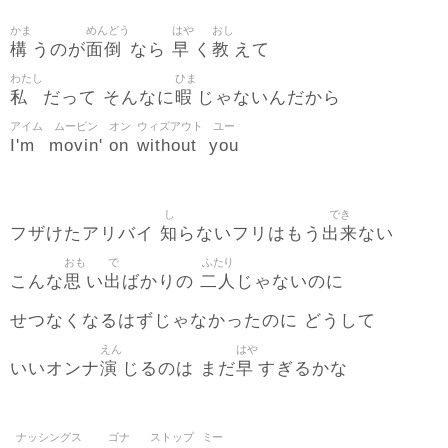
かま
めんどう
はや
おし
構
面倒
早
教
うのが
なら
く
えて
わたし
ひま
私
暇
だって そんなに
じゃないんだから
アイム
ムービン
オン
ウィズアウト
ユー
I'm
movin'
on
without
you
し
でき
知
出来
フザけたアリバイ
らないフリはもう
ない
おも
で
ふたり
思
出
二人
こんな
い
ばかりの
じゃないのに
せつなくなるはずじゃなかったのに どうして
えん
はや
演
早
いいオンナ
じるのは まだ
すぎるかな
ナッシングス
ゴナ
ストップ
ミー