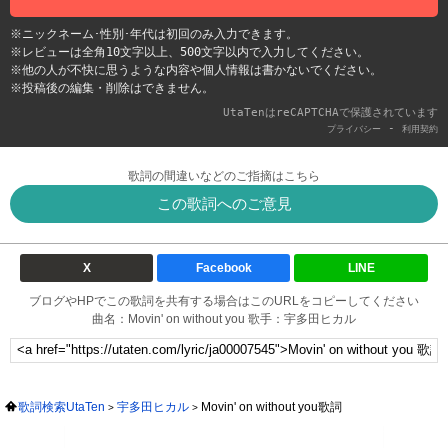
※ニックネーム･性別･年代は初回のみ入力できます。
※レビューは全角10文字以上、500文字以内で入力してください。
※他の人が不快に思うような内容や個人情報は書かないでください。
※投稿後の編集・削除はできません。
UtaTenはreCAPTCHAで保護されています
-
プライバシー
利用契約
歌詞の間違いなどのご指摘はこちら
この歌詞へのご意見
X
Facebook
LINE
ブログやHPでこの歌詞を共有する場合はこのURLをコピーしてください
曲名：Movin' on without you 歌手：宇多田ヒカル
歌詞検索UtaTen
宇多田ヒカル
Movin' on without you歌詞