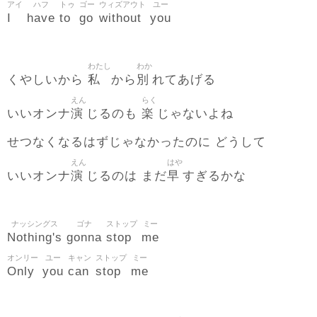
アイ
ハフ
トゥ
ゴー
ウィズアウト
ユー
I
have
to
go
without
you
わたし
わか
私
別
くやしいから
から
れてあげる
えん
らく
演
楽
いいオンナ
じるのも
じゃないよね
せつなくなるはずじゃなかったのに どうして
えん
はや
演
早
いいオンナ
じるのは まだ
すぎるかな
ナッシングス
ゴナ
ストップ
ミー
Nothing's
gonna
stop
me
オンリー
ユー
キャン
ストップ
ミー
Only
you
can
stop
me