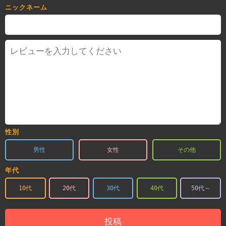
ニックネーム
性別
男性
女性
その他
年代
10代
20代
30代
40代
50代～
投稿