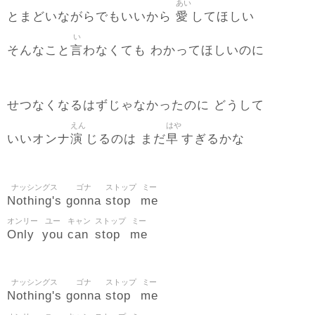
あい
愛
とまどいながらでもいいから
してほしい
い
言
そんなこと
わなくても わかってほしいのに
せつなくなるはずじゃなかったのに どうして
えん
はや
演
早
いいオンナ
じるのは まだ
すぎるかな
ナッシングス
ゴナ
ストップ
ミー
Nothing's
gonna
stop
me
オンリー
ユー
キャン
ストップ
ミー
Only
you
can
stop
me
ナッシングス
ゴナ
ストップ
ミー
Nothing's
gonna
stop
me