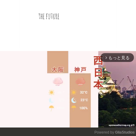
もっと見る
arrow_forward_ios
Powered by 
GliaStudios