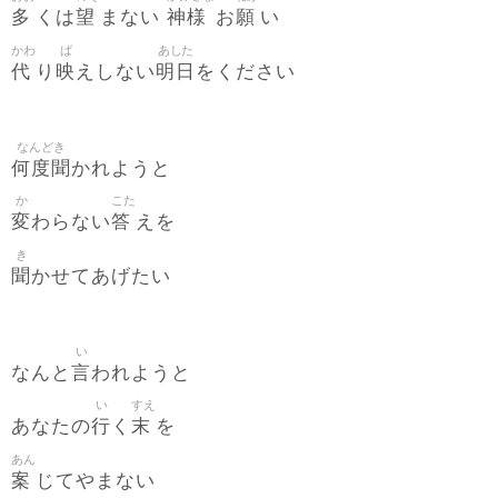
多
望
神様
願
くは
まない
お
い
かわ
ば
あした
代
映
明日
り
えしない
をください
なんどき
何度聞
かれようと
か
こた
変
答
わらない
えを
き
聞
かせてあげたい
い
言
なんと
われようと
い
すえ
行
末
あなたの
く
を
あん
案
じてやまない