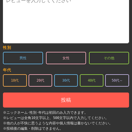
性別
男性
女性
その他
年代
10代
20代
30代
40代
50代～
投稿
※ニックネーム･性別･年代は初回のみ入力できます。
※レビューは全角10文字以上、500文字以内で入力してください。
※他の人が不快に思うような内容や個人情報は書かないでください。
※投稿後の編集・削除はできません。