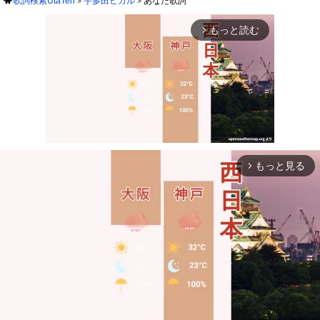
歌詞検索UtaTen
宇多田ヒカル
あなた歌詞
もっと読む
arrow_forward_ios
もっと見る
arrow_forward_ios
Mute