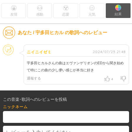
結果
友情
感動
恋愛
元気
あなた / 宇多田ヒカル の歌詞へのレビュー
そのほか
2024/07/25 21:48
ニイニイゼミ
宇多田ヒカルさんの曲はエヴァンゲリオンのEDから聞き始め
て特にこの曲の少し儚い感じが本当に好き
通報する
4
この音楽･歌詞へのレビューを投稿
ニックネーム