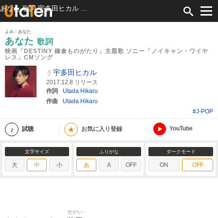
あなた 歌詞 宇多田ヒカル 映画「DESTINY 鎌倉ものがたり」主題歌 ソニー「ノイキャン・ワイヤレス」CMソング ふりがな付
よみ：あなた
あなた
歌詞
映画「DESTINY 鎌倉ものがたり」主題歌 ソニー「ノイキャン・ワイヤ
レス」CMソング
宇多田ヒカル
2017.12.8 リリース
作詞
Utada Hikaru
作曲
Utada Hikaru
#J-POP
YouTube
★
試聴
お気に入り登録
文字サイズ
ふりがな
ダークモード
大
中
小
あ
A
OFF
ON
OFF
せかい