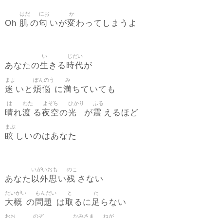
はだ
にお
か
肌
匂
変
Oh
の
いが
わってしまうよ
い
じだい
生
時代
あなたの
きる
が
まよ
ぼんのう
み
迷
煩悩
満
いと
に
ちていても
は
わた
よぞら
ひかり
ふる
晴
渡
夜空
光
震
れ
る
の
が
えるほど
まぶ
眩
しいのはあなた
いがいおも
のこ
以外思
残
あなた
い
さない
たいがい
もんだい
と
た
大概
問題
取
足
の
は
るに
らない
おお
のぞ
かみさま
ねが