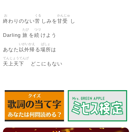
お
くる
かんじゅ
終
苦
甘受
わりのない
しみを
し
たび
つづ
旅
続
Darling
を
けよう
いがいかえ
ばしょ
以外帰
場所
あなた
る
は
てんじょうてんげ
天上天下
どこにもない