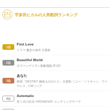
宇多田ヒカルの人気歌詞ランキング
First Love
1位
ドラマ 魔女の条件 主題歌
Beautiful World
2位
ヱヴァンゲリヲン新劇場版:序 ED
あなた
3位
映画「DESTINY 鎌倉ものがたり」主題歌 ソニー「ノイキャン・ワイ
ヤレス」CMソング
Automatic
4位
笑う犬の生活-YARANEVA!!- エンディングテーマ