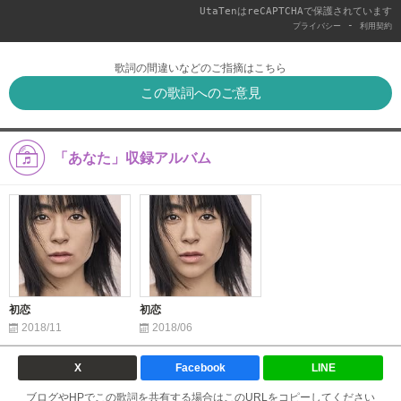
UtaTenはreCAPTCHAで保護されています
-
プライバシー
利用契約
歌詞の間違いなどのご指摘はこちら
この歌詞へのご意見
「あなた」収録アルバム
初恋
初恋
2018/11
2018/06
X
Facebook
LINE
ブログやHPでこの歌詞を共有する場合はこのURLをコピーしてください