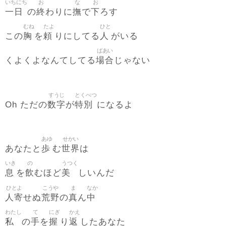
いちにち
お
な
お
一日
終
撫
下
の
わりに
で
ろす
むね
たよ
ひと
胸
頼
人
この
を
りにしてる
がいる
ばあい
場合
くよくよなんてしてる
じゃない
すうじ
とくべつ
数字
特別
Oh ただの
が
になるよ
あゆ
せかい
歩
世界
あなたと
む
は
いき
の
うつく
息
飲
美
を
むほど
しいんだ
ひとよ
こうや
ま
なか
人寄
荒野
真
中
せぬ
の
ん
わたし
て
にぎ
かえ
私
手
握
返
の
を
り
したあなた