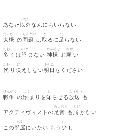
いがい
以外
あなた
なんにもいらない
たいがい
もんだい
と
た
大概
問題
取
足
の
は
るに
らない
おお
のぞ
かみさま
ねが
多
望
神様
願
くは
まない
お
い
かわ
ば
あした
代
映
明日
り
えしない
をください
せんそう
はじ
し
ほうそう
戦争
始
知
放送
の
まりを
らせる
も
あしおと
とど
足音
届
アクティヴィストの
も
かない
へや
すこ
部屋
少
この
にいたい もう
し