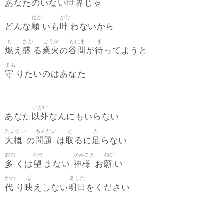
世界
あなたのいない
じゃ
ねが
かな
願
叶
どんな
いも
わないから
も
さか
ごうか
たにま
ま
燃
盛
業火
谷間
待
え
る
の
が
ってようと
まも
守
りたいのはあなた
いがい
以外
あなた
なんにもいらない
たいがい
もんだい
と
た
大概
問題
取
足
の
は
るに
らない
おお
のぞ
かみさま
ねが
多
望
神様
願
くは
まない
お
い
かわ
ば
あした
代
映
明日
り
えしない
をください