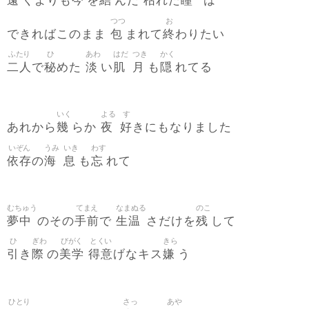
遠
今
結
枯
瞳
くよりも
を
んだ
れた
は
つつ
お
包
終
できればこのまま
まれて
わりたい
ふたり
ひ
あわ
はだ
つき
かく
二人
秘
淡
肌
月
隠
で
めた
い
も
れてる
いく
よる
す
幾
夜
好
あれから
らか
きにもなりました
いぞん
うみ
いき
わす
依存
海
息
忘
の
も
れて
むちゅう
てまえ
なまぬる
のこ
夢中
手前
生温
残
のその
で
さだけを
して
ひ
ぎわ
びがく
とくい
きら
引
際
美学
得意
嫌
き
の
げなキス
う
ひとり
さっ
あや