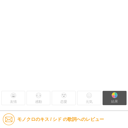
結果
友情
感動
恋愛
元気
モノクロのキス / シド の歌詞へのレビュー