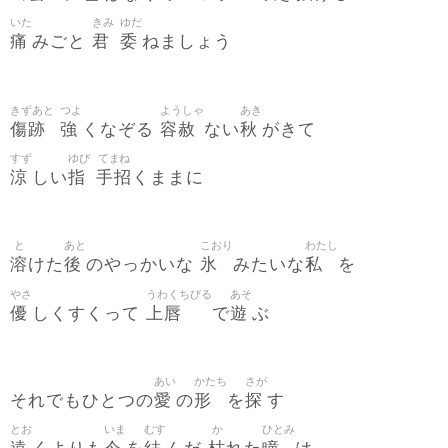
いた
きみ
ゆだ
痛
君
委
みごと
ねましょう
きずあと
つよ
ようしゃ
あき
傷跡
強
容赦
秋
くなぞる
ない
がきて
すず
ゆび
てまね
涼
指
手招
しい
くままに
と
あと
こおり
わたし
溶
後
氷
私
けた
のやっかいな
みたいな
を
やさ
うわくちびる
あそ
優
上唇
遊
しくすくって
で
ぶ
あい
かたち
さが
愛
形
探
それでもひとつの
の
を
す
とお
いま
むす
か
ひとみ