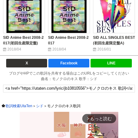
SID Anime Best 2008-2
SID Anime Best 2008-2
SID ALL SINGLES BEST
017(初回生産限定盤)
017
(初回生産限定盤A)
2018/04
2018/04
2016/01
X
Facebook
LINE
ブログやHPでこの歌詞を共有する場合はこのURLをコピーしてください
曲名：モノクロのキス 歌手：シド
歌詞検索UtaTen
シド
モノクロのキス歌詞
もっと読む
arrow_forward_ios