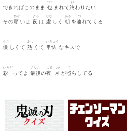
つつ
お
包
終
できればこのまま
まれて
わりたい
ねが
よる
むな
あさ
つ
願
夜
虚
朝
連
その
いは
は
しく
を
れてくる
やさ
あつ
ひきょう
優
熱
卑怯
しくて
くて
なキスで
いろど
さいご
よる
つき
て
彩
最後
夜
月
照
ってよ
の
が
らしてる