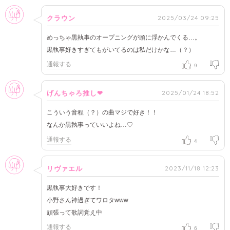
女性
2025/03/24 09:25
クラウン
めっちゃ黒執事のオープニングが頭に浮かんでくる…。
黒執事好きすぎてもがいてるのは私だけかな…（？）
通報する
9
女性
2025/01/24 18:52
げんちゃろ推し❤
こういう音程（？）の曲マジで好き！！
なんか黒執事っていいよね…♡
通報する
4
女性
2023/11/18 12:23
リヴァエル
黒執事大好きです！
小野さん神過ぎてワロタwww
頑張って歌詞覚え中
通報する
6