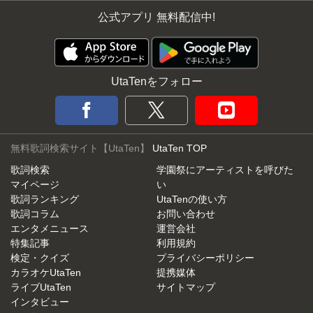
公式アプリ 無料配信中!
UtaTenをフォロー
無料歌詞検索サイト【UtaTen】
UtaTen TOP
歌詞検索
学園祭にアーティストを呼びた
マイページ
い
歌詞ランキング
UtaTenの使い方
歌詞コラム
お問い合わせ
エンタメニュース
運営会社
特集記事
利用規約
検定・クイズ
プライバシーポリシー
カラオケUtaTen
提携媒体
ライブUtaTen
サイトマップ
インタビュー