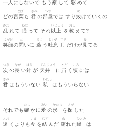
一人
察
彩
にしないで もう
して
めて
ことば
きみ
へや
ぬ
言葉
君
部屋
抜
どの
も
の
では すり
けていくの
みだ
ねむ
いじょう
おし
乱
眠
以上
教
れて
って それ
を
えて?
えがお
と
まよ
といき
つき
み
笑顔
問
迷
吐息
月
見
の
いに
う
だけが
てる
つぎ
なが
はり
てんじょう
とど
ころ
次
長
針
天井
届
頃
の
い
が
に
く
には
きみ
わたし
君
私
はもういない
はもういらない
たし
あい
かたち
さが
確
愛
形
探
それでも
かに
の
を
した
とお
いま
むす
ぬ
ひとみ
遠
今
結
濡
瞳
くよりも
を
んだ
れた
は