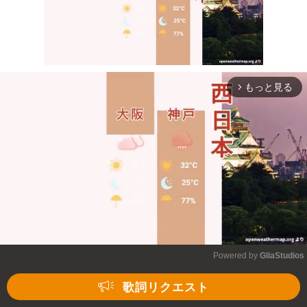
もっと見る
arrow_forward_ios
Mute
Powered by 
GliaStudios
Mute
歌詞リクエスト