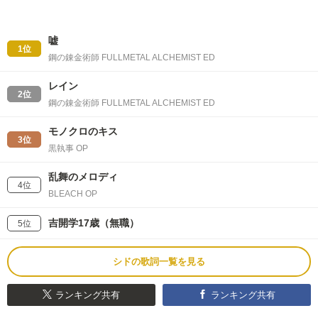
嘘
1位
鋼の錬金術師 FULLMETAL ALCHEMIST ED
レイン
2位
鋼の錬金術師 FULLMETAL ALCHEMIST ED
モノクロのキス
3位
黒執事 OP
乱舞のメロディ
4位
BLEACH OP
吉開学17歳（無職）
5位
シドの歌詞一覧を見る
ランキング共有
ランキング共有