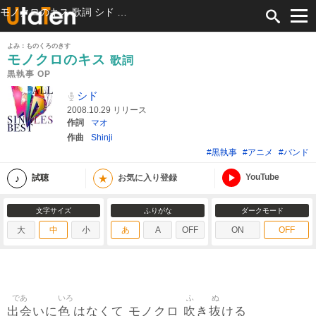
モノクロのキス 歌詞 シド 黒執事 OP ふりがな付
よみ：ものくろのきす
モノクロのキス
歌詞
黒執事 OP
シド
2008.10.29 リリース
作詞
マオ
作曲
Shinji
#黒執事
#アニメ
#バンド
YouTube
★
試聴
お気に入り登録
文字サイズ
ふりがな
ダークモード
大
中
小
あ
A
OFF
ON
OFF
であ
いろ
ふ
ぬ
出会
色
吹
抜
いに
はなくて モノクロ
き
ける