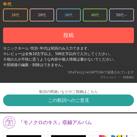
年代
10代
20代
30代
40代
50代～
投稿
※ニックネーム･性別･年代は初回のみ入力できます。
※レビューは全角10文字以上、500文字以内で入力してください。
※他の人が不快に思うような内容や個人情報は書かないでください。
※投稿後の編集・削除はできません。
UtaTenはreCAPTCHAで保護されています
-
プライバシー
利用契約
歌詞の間違いなどのご指摘はこちら
この歌詞へのご意見
「モノクロのキス」収録アルバム