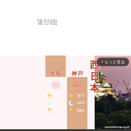
もっと見る
arrow_forward_ios