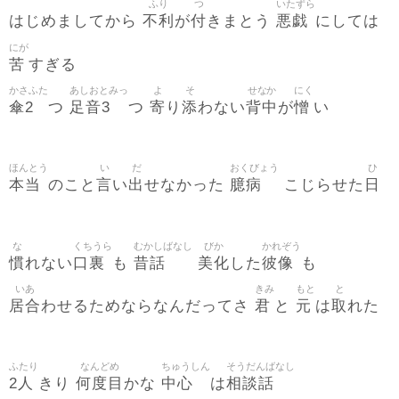
ふり
つ
いたずら
不利
付
悪戯
はじめましてから
が
きまとう
にしては
にが
苦
すぎる
かさふた
あしおとみっ
よ
そ
せなか
にく
傘2
足音3
寄
添
背中
憎
つ
つ
り
わない
が
い
ほんとう
い
だ
おくびょう
ひ
本当
言
出
臆病
日
のこと
い
せなかった
こじらせた
な
くちうら
むかしばなし
びか
かれぞう
慣
口裏
昔話
美化
彼像
れない
も
した
も
いあ
きみ
もと
と
居合
君
元
取
わせるためならなんだってさ
と
は
れた
ふたり
なんどめ
ちゅうしん
そうだんばなし
2人
何度目
中心
相談話
きり
かな
は