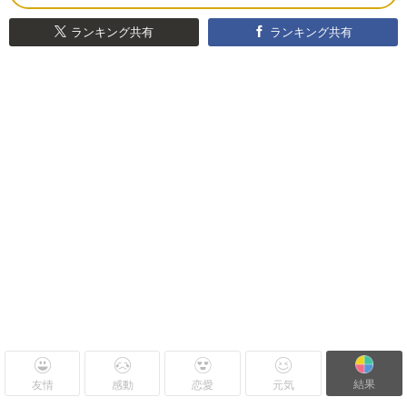
ランキング共有
ランキング共有
結果
友情
感動
恋愛
元気