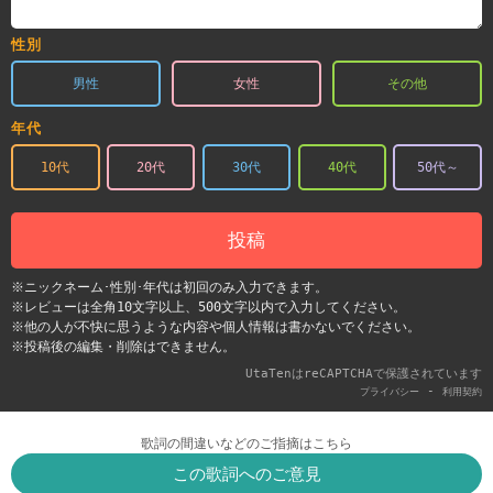
性別
男性
女性
その他
年代
10代
20代
30代
40代
50代～
投稿
※ニックネーム･性別･年代は初回のみ入力できます。
※レビューは全角10文字以上、500文字以内で入力してください。
※他の人が不快に思うような内容や個人情報は書かないでください。
※投稿後の編集・削除はできません。
UtaTenはreCAPTCHAで保護されています
-
プライバシー
利用契約
歌詞の間違いなどのご指摘はこちら
この歌詞へのご意見