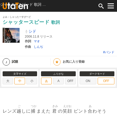
シャッタースピード 歌詞 シド ふりがな付
よみ：しゃったーすぴーど
シャッタースピード
歌詞
シド
2006.11.8 リリース
作詞
マオ
作曲
しんぢ
#バンド
★
試聴
お気に入り登録
文字サイズ
ふりがな
ダークモード
大
中
小
あ
A
OFF
ON
OFF
ご
つか
きみ
えがお
あ
越
捕
君
笑顔
合
レンズ
しに
まえた
の
ピント
わそう