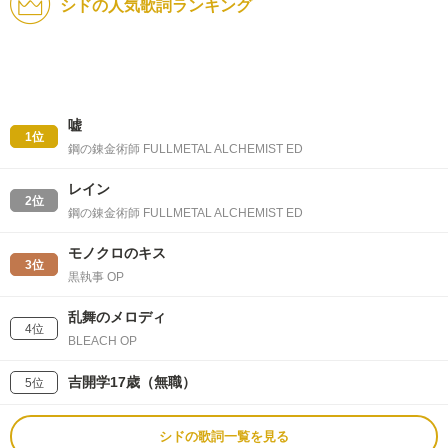
シドの人気歌詞ランキング
嘘
1位
鋼の錬金術師 FULLMETAL ALCHEMIST ED
レイン
2位
鋼の錬金術師 FULLMETAL ALCHEMIST ED
モノクロのキス
3位
黒執事 OP
乱舞のメロディ
4位
BLEACH OP
吉開学17歳（無職）
5位
シドの歌詞一覧を見る