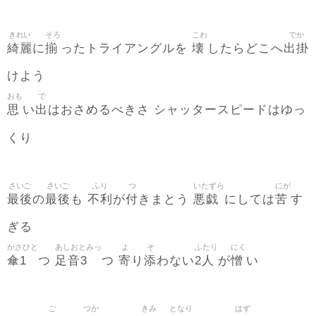
きれい
そろ
こわ
でか
綺麗
揃
壊
出掛
に
ったトライアングルを
したらどこへ
けよう
おも
で
思
出
い
はおさめるべきさ シャッタースピードはゆっ
くり
さいご
さいご
ふり
つ
いたずら
にが
最後
最後
不利
付
悪戯
苦
の
も
が
きまとう
にしては
す
ぎる
かさひと
あしおとみっ
よ
そ
ふたり
にく
傘1
足音3
寄
添
2人
憎
つ
つ
り
わない
が
い
ご
つか
きみ
となり
はず