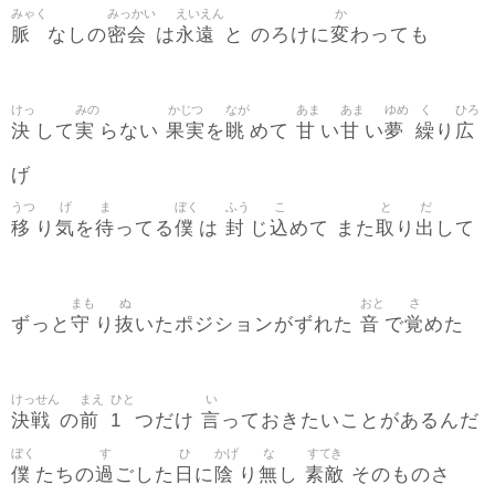
みゃく
みっかい
えいえん
か
脈
密会
永遠
変
なしの
は
と のろけに
わっても
けっ
みの
かじつ
なが
あま
あま
ゆめ
く
ひろ
決
実
果実
眺
甘
甘
夢
繰
広
して
らない
を
めて
い
い
り
げ
うつ
げ
ま
ぼく
ふう
こ
と
だ
移
気
待
僕
封
込
取
出
り
を
ってる
は
じ
めて また
り
して
まも
ぬ
おと
さ
守
抜
音
覚
ずっと
り
いたポジションがずれた
で
めた
けっせん
まえ
ひと
い
決戦
前
1
言
の
つだけ
っておきたいことがあるんだ
ぼく
す
ひ
かげ
な
すてき
僕
過
日
陰
無
素敵
たちの
ごした
に
り
し
そのものさ