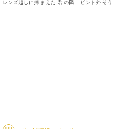
越
捕
君
隣
外
レンズ
しに
まえた
の
ピント
そう