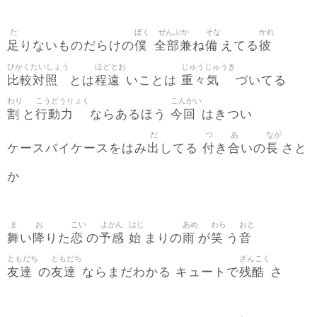
た
ぼく
ぜんぶか
そな
かれ
足
僕
全部兼
備
彼
りないものだらけの
ね
えてる
ひかくたいしょう
ほどとお
じゅうじゅうき
比較対照
程遠
重々気
とは
いことは
づいてる
わり
こうどうりょく
こんかい
割
行動力
今回
と
ならあるほう
はきつい
だ
つ
あ
なが
出
付
合
長
ケースバイケースをはみ
してる
き
いの
さと
か
ま
お
こい
よかん
はじ
あめ
わら
おと
舞
降
恋
予感
始
雨
笑
音
い
りた
の
まりの
が
う
ともだち
ともだち
ざんこく
友達
友達
残酷
の
ならまだわかる キュートで
さ