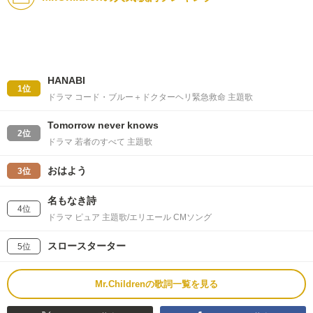
HANABI
1位
ドラマ コード・ブルー＋ドクターヘリ緊急救命 主題歌
Tomorrow never knows
2位
ドラマ 若者のすべて 主題歌
おはよう
3位
名もなき詩
4位
ドラマ ピュア 主題歌/エリエール CMソング
スロースターター
5位
Mr.Childrenの歌詞一覧を見る