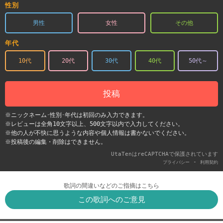
性別
男性
女性
その他
年代
10代
20代
30代
40代
50代～
投稿
※ニックネーム･性別･年代は初回のみ入力できます。
※レビューは全角10文字以上、500文字以内で入力してください。
※他の人が不快に思うような内容や個人情報は書かないでください。
※投稿後の編集・削除はできません。
UtaTenはreCAPTCHAで保護されています
-
プライバシー
利用契約
歌詞の間違いなどのご指摘はこちら
この歌詞へのご意見