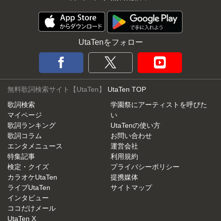
UtaTenをフォロー
無料歌詞検索サイト【UtaTen】
UtaTen TOP
歌詞検索
学園祭にアーティストを呼びた
マイページ
い
歌詞ランキング
UtaTenの使い方
歌詞コラム
お問い合わせ
エンタメニュース
運営会社
特集記事
利用規約
検定・クイズ
プライバシーポリシー
カラオケUtaTen
提携媒体
ライブUtaTen
サイトマップ
インタビュー
ココだけメール
UtaTen X