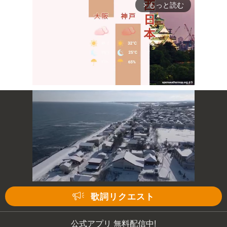
もっと読む
arrow_forward_ios
Mute
次の動画まで 3
キャンセル
歌詞リクエスト
公式アプリ 無料配信中!