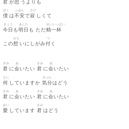
君
思
が
うよりも
ぼく
ふあん
さび
僕
不安
寂
は
で
しくて
きょう
あした
せいいっぱい
今日
明日
精一杯
も
も ただ
おも
つ
想
付
この
いにしがみ
く
きみ
あ
きみ
あ
君
会
君
会
に
いたい
に
いたい
なに
きぶん
何
気分
していますか
はどう
きみ
あ
きみ
あ
君
会
君
会
に
いたい
に
いたい
あい
きみ
愛
君
しています
はどう