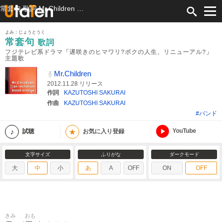
常套句 歌詞 Mr.Children フジテレビ系ドラマ「遅咲きのヒマワリ?ボクの人生、リニューアル?」主題歌 ふりがな付
よみ：じょうとうく
常套句
歌詞
フジテレビ系ドラマ「遅咲きのヒマワリ?ボクの人生、リニューアル?」
主題歌
Mr.Children
2012.11.28 リリース
作詞
KAZUTOSHI SAKURAI
作曲
KAZUTOSHI SAKURAI
#バンド
YouTube
★
試聴
お気に入り登録
文字サイズ
ふりがな
ダークモード
大
中
小
あ
A
OFF
ON
OFF
きみ
おも