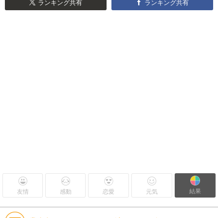
ランキング共有
ランキング共有
結果
友情
感動
恋愛
元気