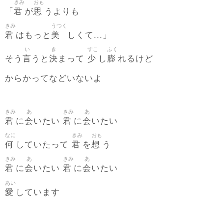
きみ
おも
君
思
「
が
うよりも
きみ
うつく
君
美
はもっと
しくて...」
い
き
すこ
ふく
言
決
少
膨
そう
うと
まって
し
れるけど
からかってなどいないよ
きみ
あ
きみ
あ
君
会
君
会
に
いたい
に
いたい
なに
きみ
おも
何
君
想
していたって
を
う
きみ
あ
きみ
あ
君
会
君
会
に
いたい
に
いたい
あい
愛
しています