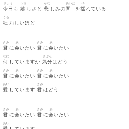
きょう
うれ
かな
あいだ
ゆ
今日
嬉
悲
間
揺
も
しさと
しみの
を
れている
くる
狂
おしいほど
きみ
あ
きみ
あ
君
会
君
会
に
いたい
に
いたい
なに
きぶん
何
気分
していますか
はどう
きみ
あ
きみ
あ
君
会
君
会
に
いたい
に
いたい
あい
きみ
愛
君
しています
はどう
きみ
あ
きみ
あ
君
会
君
会
に
いたい
に
いたい
あい
愛
しています