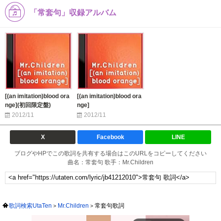
「常套句」収録アルバム
[(an imitation)blood ora
[(an imitation)blood ora
nge](初回限定盤)
nge]
2012/11
2012/11
X
Facebook
LINE
ブログやHPでこの歌詞を共有する場合はこのURLをコピーしてください
曲名：常套句 歌手：Mr.Children
歌詞検索UtaTen
Mr.Children
常套句歌詞