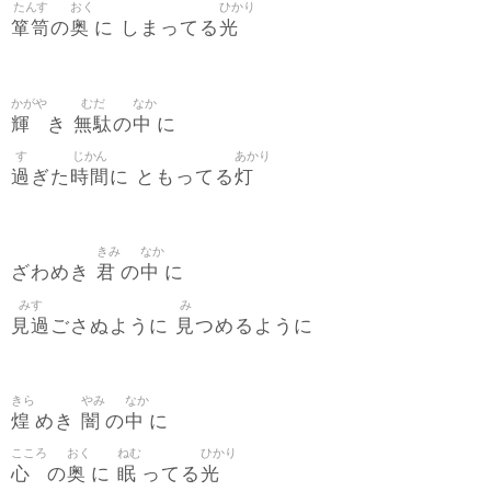
たんす
おく
ひかり
箪笥
奥
光
の
に しまってる
かがや
むだ
なか
輝
無駄
中
き
の
に
す
じかん
あかり
過
時間
灯
ぎた
に ともってる
きみ
なか
君
中
ざわめき
の
に
みす
み
見過
見
ごさぬように
つめるように
きら
やみ
なか
煌
闇
中
めき
の
に
こころ
おく
ねむ
ひかり
心
奥
眠
光
の
に
ってる