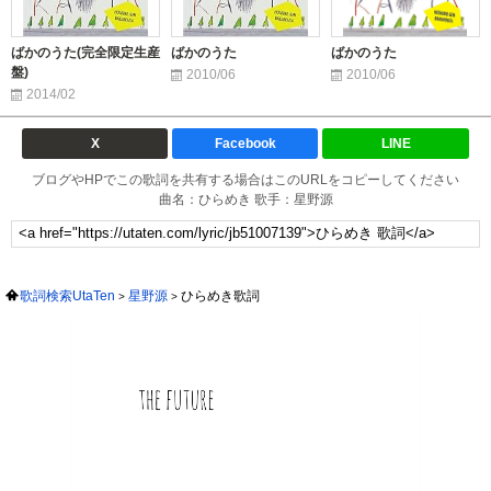
ばかのうた(完全限定生産
ばかのうた
ばかのうた
盤)
2010/06
2010/06
2014/02
X
Facebook
LINE
ブログやHPでこの歌詞を共有する場合はこのURLをコピーしてください
曲名：ひらめき 歌手：星野源
歌詞検索UtaTen
星野源
ひらめき歌詞