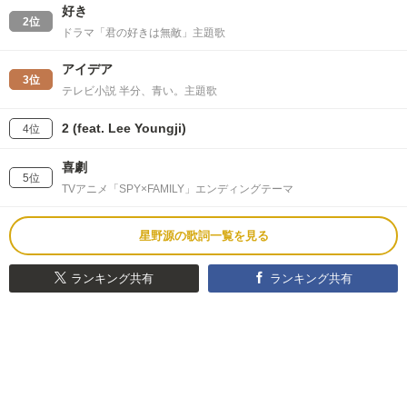
好き
2位
ドラマ「君の好きは無敵」主題歌
アイデア
3位
テレビ小説 半分、青い。主題歌
2 (feat. Lee Youngji)
4位
喜劇
5位
TVアニメ「SPY×FAMILY」エンディングテーマ
星野源の歌詞一覧を見る
ランキング共有
ランキング共有