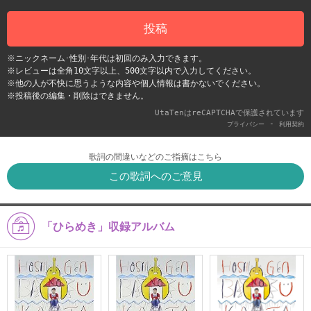
投稿
※ニックネーム･性別･年代は初回のみ入力できます。
※レビューは全角10文字以上、500文字以内で入力してください。
※他の人が不快に思うような内容や個人情報は書かないでください。
※投稿後の編集・削除はできません。
UtaTenはreCAPTCHAで保護されています
-
プライバシー
利用契約
歌詞の間違いなどのご指摘はこちら
この歌詞へのご意見
「ひらめき」収録アルバム