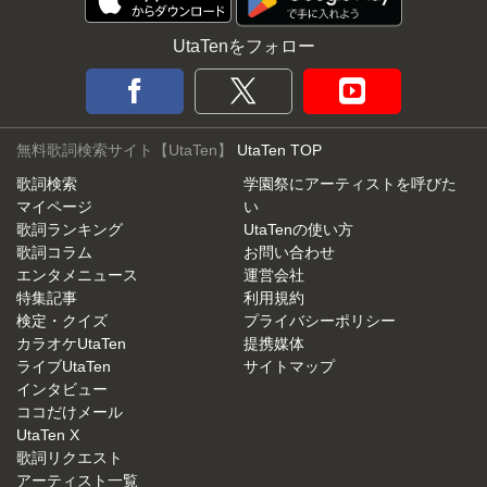
UtaTenをフォロー
無料歌詞検索サイト【UtaTen】
UtaTen TOP
歌詞検索
学園祭にアーティストを呼びた
マイページ
い
歌詞ランキング
UtaTenの使い方
歌詞コラム
お問い合わせ
エンタメニュース
運営会社
特集記事
利用規約
検定・クイズ
プライバシーポリシー
カラオケUtaTen
提携媒体
ライブUtaTen
サイトマップ
インタビュー
ココだけメール
UtaTen X
歌詞リクエスト
アーティスト一覧