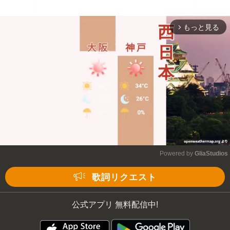
もっと見る
arrow_forward_ios
Powered by 
GliaStudios
Mute
歌詞リクエスト
公式アプリ 無料配信中!