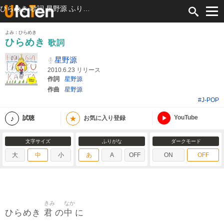
ひらめき 歌詞 星野源 ふりがな付
よみ：ひらめき
ひらめき
歌詞
星野源
2010.6.23 リリース
作詞
星野源
作曲
星野源
#J-POP
YouTube
★
試聴
お気に入り登録
文字サイズ
ふりがな
ダークモード
大
中
小
あ
A
OFF
ON
OFF
きみ
なか
君
中
ひらめき
の
に