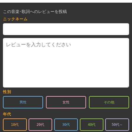
この音楽･歌詞へのレビューを投稿
ニックネーム
性別
男性
女性
その他
年代
10代
20代
30代
40代
50代～