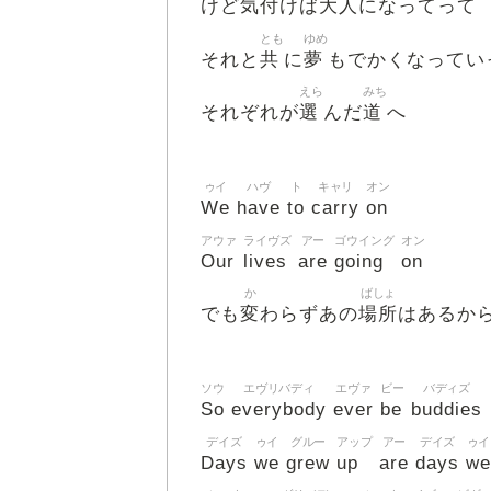
気付
大人
けど
けば
になってって
とも
ゆめ
共
夢
それと
に
もでかくなってい
えら
みち
選
道
それぞれが
んだ
へ
ゥイ
ハヴ
ト
キャリ
オン
We
have
to
carry
on
アウァ
ライヴズ
アー
ゴウイング
オン
Our
lives
are
going
on
か
ばしょ
変
場所
でも
わらずあの
はあるか
ソウ
エヴリバディ
エヴァ
ビー
バディズ
So
everybody
ever
be
buddies
デイズ
ゥイ
グルー
アップ
アー
デイズ
ゥイ
Days
we
grew
up
are
days
we