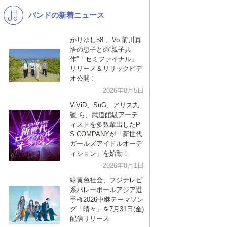
バンドの新着ニュース
K-POP
バンド
演歌・歌謡
洋楽
かりゆし58 、Vo.前川真
悟の息子との“親子共
VTuber
ディズニー
作”「セミファイナル」
リリース＆リリックビデ
オ公開！
2026年8月5日
ViViD、SuG、アリス九
號.ら、武道館級アーテ
ィストを多数輩出したP
S COMPANYが「新世代
ガールズアイドルオーデ
ィション」を始動！
2026年8月1日
緑黄色社会、フジテレビ
系バレーボールアジア選
手権2026中継テーマソン
グ「晴々」を7月31日(金)
配信リリース