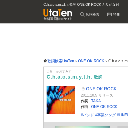
C.h.a.o.s.m.y.t.h. 歌詞 ONE OK ROCK ふりがな付
歌詞検索
特集
歌詞検索UtaTen
ONE OK ROCK
C.h.a.o.s.
よみ：かおすみす.
C.h.a.o.s.m.y.t.h.
歌詞
ONE OK ROCK
2011.10.5 リリース
作詞
TAKA
作曲
ONE OK ROCK
#バンド
#卒業ソング
#LI