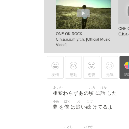
ONE 
 OK ROCK -
ONE OK ROCK -
C.h.a.
a.o.s.m.y.t.h. (Lyrics
C.h.a.o.s.m.y.t.h. [Official Music
/Rom/Eng/Esp)
Video]
結
友情
感動
恋愛
元気
あいか
ころ
はな
相変
頃
話
わらずあの
に
した
ゆめ
ぼく
お
つづ
夢
僕
追
続
を
は
い
けてるよ
ことし
いそが