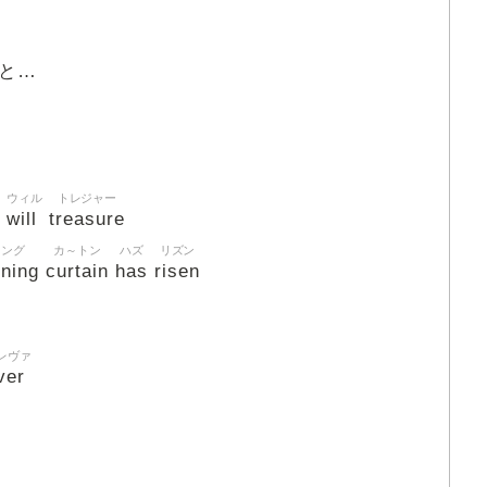
と…
ウィル
トレジャー
will
treasure
ニング
カ～トン
ハズ
リズン
nning
curtain
has
risen
レヴァ
ver