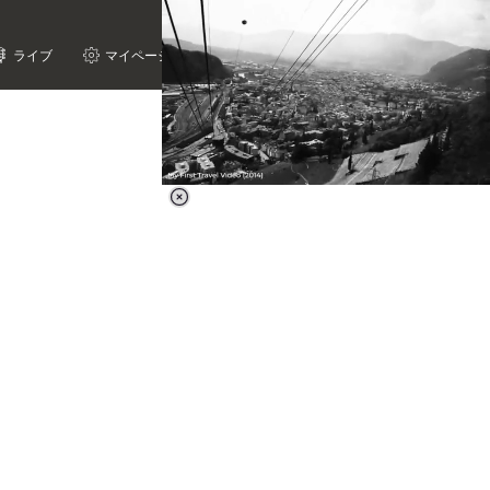
ライブ
マイページ
Loaded
:
59.42%
/
Unmute