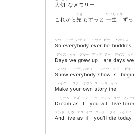
大切
なメモリー
さき
いっしょう
先
一生
これから
もずっと
ずっ
ソウ
エヴリバディ
エヴァ
ビー
バディズ
So
everybody
ever
be
buddies
デイズ
ゥイ
グルー
アップ
アー
デイズ
ゥイ
Days
we
grew
up
are
days
we
ショウ
エヴリバディ
ショウ
イズ
ビギ
Show
everybody
show
is
begi
メイク
ユァ
オウン
ストーリライン
Make
your
own
storyline
ドリーム
アズ
イフ
ユー
ウィル
リヴ
フォー
Dream
as
if
you
will
live
fore
ァンド
リヴ
アズ
イフ
ユール
ダイ
トゥデイ
And
live
as
if
you'll
die
today