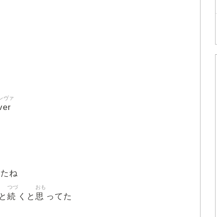
レヴァ
ver
れたね
つづ
おも
続
思
と
くと
ってた