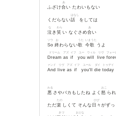
あ
合
ふざけ
い たわいもない
はなし
話
くだらない
をしては
な
わら
あ
泣
笑
合
き
い なぐさめ
い
ソウ
お
うた
いまうた
So
終
歌
今歌
わらない
うよ
ドリーム
アズ
イフ
ユー
ウィル
リヴ
フォー
Dream
as
if
you
will
live
fore
ァンド
リヴ
アズ
イフ
ユール
ダイ
トゥデイ
And
live
as
if
you'll
die
today
わる
おこ
悪
怒
さやバカもしたね よく
ら
たの
ひび
楽
日々
ただ
しくて そんな
がずっ
きづ
おとな