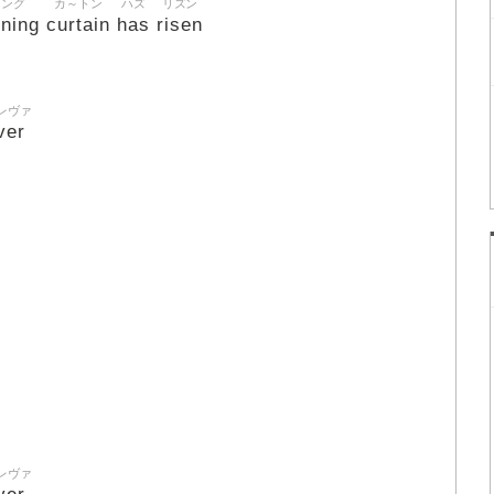
ニング
カ～トン
ハズ
リズン
nning
curtain
has
risen
レヴァ
ver
レヴァ