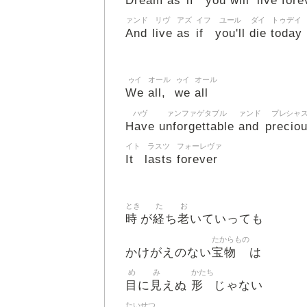
Dream
as
if
you
will
live
fore
ァンド
リヴ
アズ
イフ
ユール
ダイ
トゥデイ
And
live
as
if
you'll
die
today
ゥイ
オール
ゥイ
オール
We
all,
we
all
ハヴ
ァンファゲタブル
ァンド
プレシャ
Have
unforgettable
and
precio
イト
ラスツ
フォーレヴァ
It
lasts
forever
とき
た
お
時
経
老
が
ち
いていっても
たからもの
宝物
かけがえのない
は
め
み
かたち
目
見
形
に
えぬ
じゃない
たいせつ