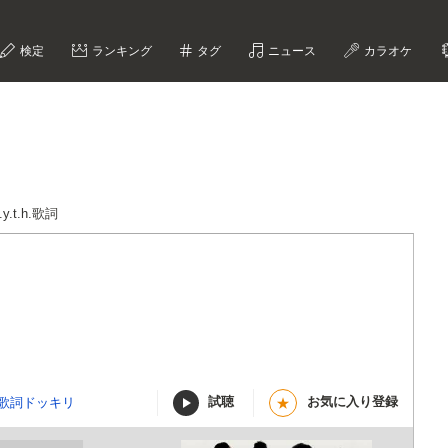
検定
ランキング
タグ
ニュース
カラオケ
m.y.t.h.歌詞
試聴
お気に入り登録
NE歌詞ドッキリ
★