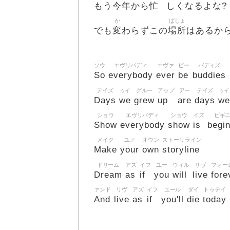
今年
忙
もう
から
しくなるよな?
か
ばしょ
変
場所
でも
わらずこの
はあるか
ソウ
エヴリバディ
エヴァ
ビー
バディズ
So
everybody
ever
be
buddies
デイズ
ゥイ
グルー
アップ
アー
デイズ
ゥイ
Days
we
grew
up
are
days
we
ショウ
エヴリバディ
ショウ
イズ
ビギ
Show
everybody
show
is
begi
メイク
ユァ
オウン
ストーリライン
Make
your
own
storyline
ドリーム
アズ
イフ
ユー
ウィル
リヴ
フォー
Dream
as
if
you
will
live
fore
ァンド
リヴ
アズ
イフ
ユール
ダイ
トゥデイ
And
live
as
if
you'll
die
today