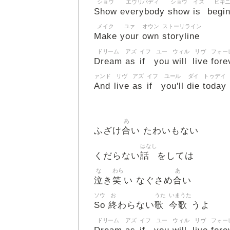
ショウ
エヴリバディ
ショウ
イズ
ビギ
Show
everybody
show
is
begi
メイク
ユァ
オウン
ストーリライン
Make
your
own
storyline
ドリーム
アズ
イフ
ユー
ウィル
リヴ
フォー
Dream
as
if
you
will
live
fore
ァンド
リヴ
アズ
イフ
ユール
ダイ
トゥデイ
And
live
as
if
you'll
die
today
あ
合
ふざけ
い たわいもない
はなし
話
くだらない
をしては
な
わら
あ
泣
笑
合
き
い なぐさめ
い
ソウ
お
うた
いまうた
So
終
歌
今歌
わらない
うよ
ドリーム
アズ
イフ
ユー
ウィル
リヴ
フォー