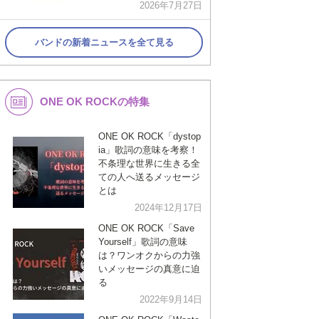
2026年7月27日
バンドの新着ニュースを全て見る
ONE OK ROCKの特集
ONE OK ROCK「dystop
ia」歌詞の意味を考察！
不条理な世界に生きる全
ての人へ送るメッセージ
とは
2024年12月17日
ONE OK ROCK「Save
Yourself」歌詞の意味
は？ワンオクからの力強
いメッセージの真意に迫
る
2022年9月14日