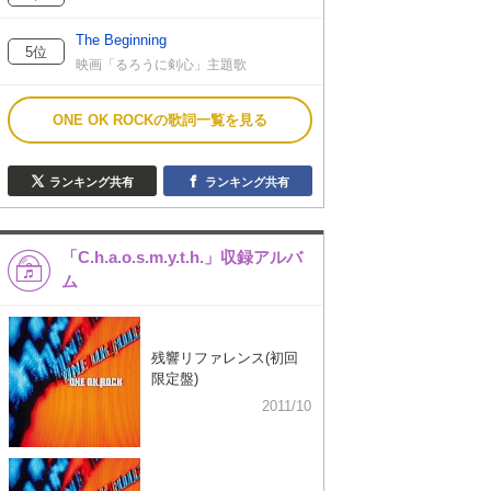
The Beginning
5位
映画「るろうに剣心」主題歌
ONE OK ROCKの歌詞一覧を見る
ランキング共有
ランキング共有
「C.h.a.o.s.m.y.t.h.」収録アルバ
ム
残響リファレンス(初回
限定盤)
2011/10