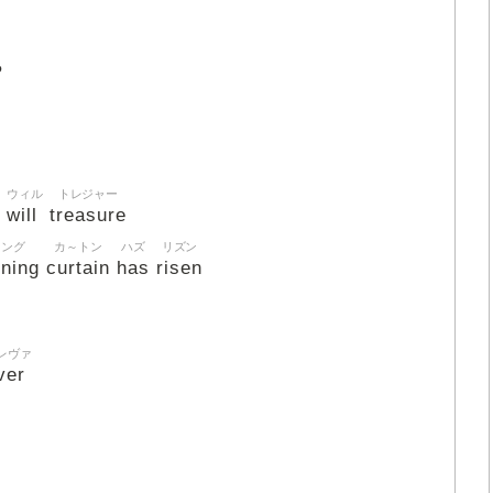
ら
ウィル
トレジャー
will
treasure
ニング
カ～トン
ハズ
リズン
nning
curtain
has
risen
レヴァ
ver