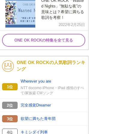
ONE OK ROCK「Waste
d Nights」“無駄な夜”の
意味とは？希望に満ちる
歌詞を考察！
2022年2月25日
ONE OK ROCKの特集を全て見る
ONE OK ROCKの人気歌詞ランキ
ング
Wherever you are
1位
NTT docomo iPhone・iPad 感情のすべ
て/家族篇 CMソング
完全感覚Dreamer
2位
欲望に満ちた青年団
3位
キミシダイ列車
4位