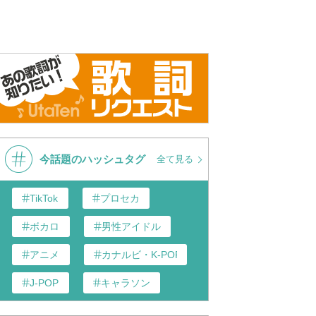
ONE OK ROCK -
 ROCK -
ONE OK R
C.h.a.o.s.m.y.t.h
s.m.y.t.h. [Official Music
C.h.a.o.s.m
Kan/Rom/E
今話題のハッシュタグ
全て見る
TikTok
プロセカ
ボカロ
男性アイドル
アニメ
カナルビ・K-POP和訳
J-POP
キャラソン
あんスタ
歌い手