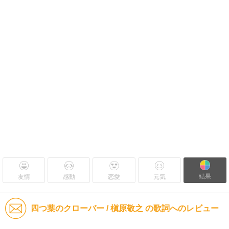
結果
友情
感動
恋愛
元気
四つ葉のクローバー / 槇原敬之 の歌詞へのレビュー