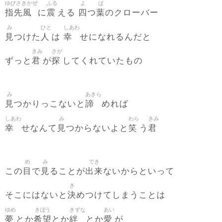
ゆびさきかぜ
ふる
よ
ば
指先風
震
四
葉
に
える
つ
のクローバー
み
ひと
しあわ
見
人
幸
つけた
は
せになれるんだと
きみ
さが
君
探
ずっと
が
してくれていたもの
み
あきら
見
諦
つかりっこないと
めれば
しあわ
み
わら
きみ
幸
見
笑
君
せなんて
つからないよと
う
め
み
でき
目
見
出来
この
で
ることが
ないからといって
き
決
そこにはないと
めつけてしまうことは
ゆめ
きぼう
きずな
あい
夢
希望
絆
愛
とか
とか
とか
が