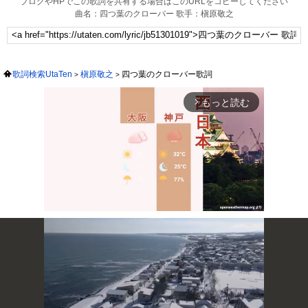
ブログやHPでこの歌詞を共有する場合はこのURLをコピーしてください
曲名：四つ葉のクローバー 歌手：槇原敬之
歌詞検索UtaTen
槇原敬之
四つ葉のクローバー歌詞
もっと読む
arrow_forward_ios
Mute