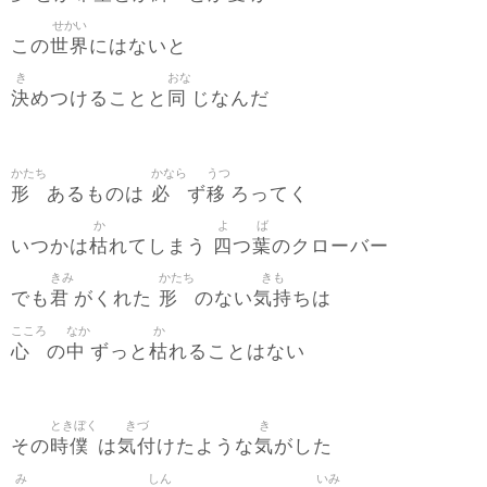
せかい
世界
この
にはないと
き
おな
決
同
めつけることと
じなんだ
かたち
かなら
うつ
形
必
移
あるものは
ず
ろってく
か
よ
ば
枯
四
葉
いつかは
れてしまう
つ
のクローバー
きみ
かたち
きも
君
形
気持
でも
がくれた
のない
ちは
こころ
なか
か
心
中
枯
の
ずっと
れることはない
ときぼく
きづ
き
時僕
気付
気
その
は
けたような
がした
み
しん
いみ