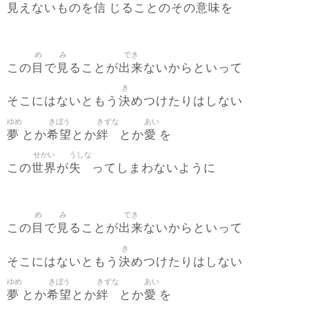
見
信
意味
えないものを
じることのその
を
め
み
でき
目
見
出来
この
で
ることが
ないからといって
き
決
そこにはないともう
めつけたりはしない
ゆめ
きぼう
きずな
あい
夢
希望
絆
愛
とか
とか
とか
を
せかい
うしな
世界
失
この
が
ってしまわないように
め
み
でき
目
見
出来
この
で
ることが
ないからといって
き
決
そこにはないともう
めつけたりはしない
ゆめ
きぼう
きずな
あい
夢
希望
絆
愛
とか
とか
とか
を