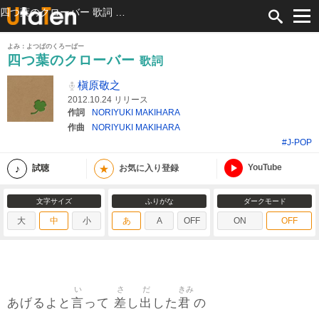
四つ葉のクローバー 歌詞 槇原敬之 ふりがな付
よみ：よつばのくろーばー
四つ葉のクローバー
歌詞
槇原敬之
2012.10.24 リリース
作詞
NORIYUKI MAKIHARA
作曲
NORIYUKI MAKIHARA
#J-POP
YouTube
★
試聴
お気に入り登録
文字サイズ
ふりがな
ダークモード
大
中
小
あ
A
OFF
ON
OFF
い
さ
だ
きみ
言
差
出
君
あげるよと
って
し
した
の