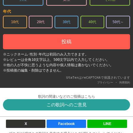
年代
10代
20代
30代
40代
50代～
投稿
※ニックネーム･性別･年代は初回のみ入力できます。
※レビューは全角10文字以上、500文字以内で入力してください。
※他の人が不快に思うような内容や個人情報は書かないでください。
※投稿後の編集・削除はできません。
UtaTenはreCAPTCHAで保護されています
-
プライバシー
利用契約
歌詞の間違いなどのご指摘はこちら
この歌詞へのご意見
X
Facebook
LINE