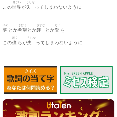
せかい
うしな
世界
失
この
が
ってしまわないように
ゆめ
きぼう
きずな
あい
夢
希望
絆
愛
とか
とか
とか
を
ぼく
うしな
僕
失
この
らが
ってしまわないように