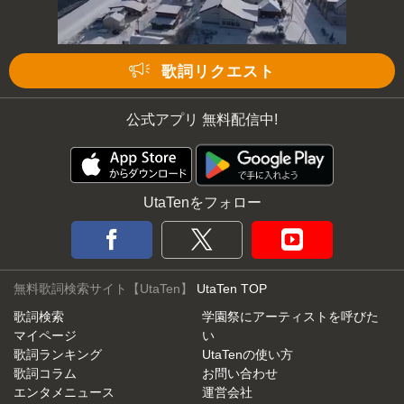
次の動画まで 3
キャンセル
歌詞リクエスト
公式アプリ 無料配信中!
UtaTenをフォロー
無料歌詞検索サイト【UtaTen】
UtaTen TOP
歌詞検索
学園祭にアーティストを呼びた
マイページ
い
歌詞ランキング
UtaTenの使い方
歌詞コラム
お問い合わせ
エンタメニュース
運営会社